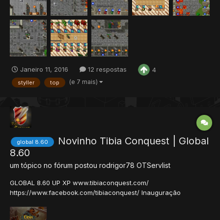
Janeiro 11, 2016
12 respostas
4
(e 7 mais)
styller
top
Novinho Tibia Conquest | Global
global 8.60
8.60
um tópico no fórum postou
rodrigor78
OTServlist
GLOBAL 8.60 UP XP www.tibiaconquest.com/
https://www.facebook.com/tibiaconquest/ Inauguração
20/04/2020 24hrs Dedicado Exp 150x Com Stages. Global
Cliente Próprio! Baixe Nosso Launcher e fique atualizado para