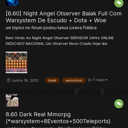
[8.60] Night Angel Otserver Baiak Full Com
Warsystem De Escudo + Dota + Woe
um tópico no fórum postou
Iumus
Lixeira Pública
Bem Vindo Ao Night Angel Otserver SERVIDOR 24Hrs ONLINE
DEDICADO NACIONAL Um Otserver Novo Criado Hoje dia
17/06/2012 O Que Tem No Server ZOOMBIE EVENTO WAR
CASTLE WAR SYSTEM COM ESCUDOS ARENA HUNTING PARA
CRIAR CONTA: http://nightangel.servegame.com:8090 R...
(e 7 mais)
Junho 19, 2012
baiak
warsystem
8.60 Dark Real Mmorpg
(*warsystem+8Eventos+500Teleports)