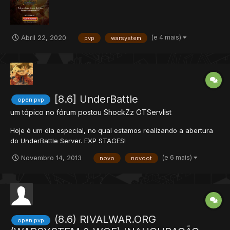
Futuras novidades.
(e 4 mais)
Abril 22, 2020
pvp
warsystem
[8.6] UnderBattle
open pvp
um tópico no fórum postou
ShockZz
OTServlist
Hoje é um dia especial, no qual estamos realizando a abertura
do UnderBattle Server. EXP STAGES!
(http://underbattle.servegame.com/?subtopic=serverinfo)
(e 6 mais)
Novembro 14, 2013
novo
novoot
Acesse o link acima, e veja os detalhes. O UnderBattle, é um
server que pertence a uma equipe dedicada a solucionar os
problemas e desenvolver in...
(8.6) RIVALWAR.ORG
open pvp