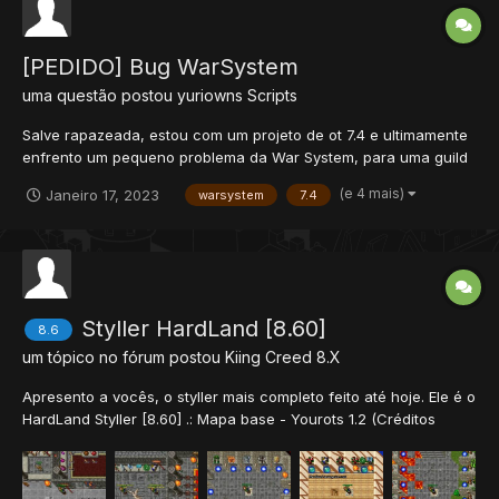
[PEDIDO] Bug WarSystem
uma questão postou
yuriowns
Scripts
Salve rapazeada, estou com um projeto de ot 7.4 e ultimamente
enfrento um pequeno problema da War System, para uma guild
invitar outra dá tudo certo, porém quando a outra guild aceita a
(e 4 mais)
Janeiro 17, 2023
warsystem
7.4
War o servidor crasha, não consigo ver que erro está dando,
pois fecha a distro, alguém consegue me auxiliar por f...
Styller HardLand [8.60]
8.6
um tópico no fórum postou
Kiing Creed
8.X
Apresento a vocês, o styller mais completo feito até hoje. Ele é o
HardLand Styller [8.60] .: Mapa base - Yourots 1.2 (Créditos
LeozeraRox) • O mapa estava pronto a muito tempo, porém, eu
abria meu servidor com este mesmo mapa, só que de um tempo
pra cá, não tive mais tempo para ficar corre...