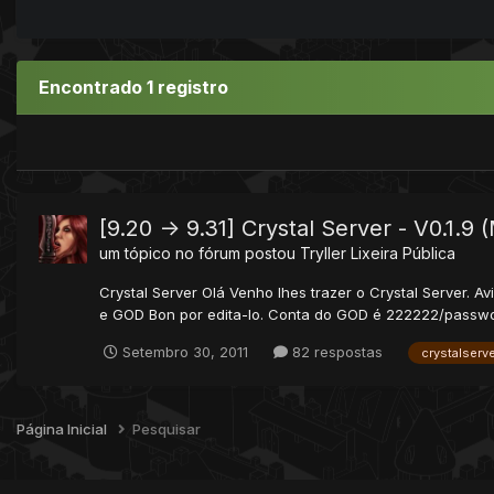
Encontrado 1 registro
[9.20 -> 9.31] Crystal Server - V0.1.9
um tópico no fórum postou
Tryller
Lixeira Pública
Crystal Server Olá Venho lhes trazer o Crystal Server. 
e GOD Bon por edita-lo. Conta do GOD é 222222/password
Setembro 30, 2011
82 respostas
crystalserv
Página Inicial
Pesquisar