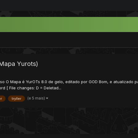
 (Mapa Yurots)
Aviso O Mapa é YurOTs 8.0 de gelo, editado por GOD Bom, e atualizado p
 [ File changes: D = Deletad...
(e 5 mais)
er
tryller