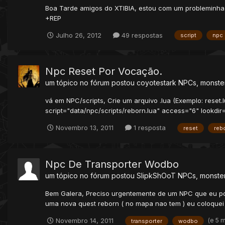
Boa Tarde amigos do XTIBIA, estou com um probleminh
+REP
Julho 26, 2012
49 respostas
script
npc
Npc Reset Por Vocação.
um tópico no fórum postou
coyotestark
NPCs, monster
vá em NPC/scripts, Crie um arquivo .lua (Exemplo: reset
script="data/npc/scripts/reborn.lua" access="6" lookdi
Novembro 13, 2011
1 resposta
reset
reb
Npc De Transporter Wodbo
um tópico no fórum postou
SlipkShOoT
NPCs, monster
Bem Galera, Preciso urgentemente de um NPC que eu poss
uma nova quest reborn ( no mapa nao tem ) eu coloquei o
(e 5 
Novembro 14, 2011
transporter
wodbo