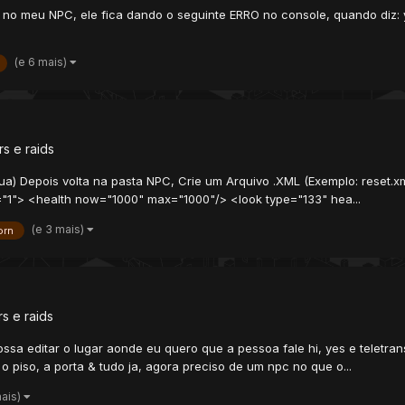
a no meu NPC, ele fica dando o seguinte ERRO no console, quando d
(e 6 mais)
s e raids
.lua) Depois volta na pasta NPC, Crie um Arquivo .XML (Exemplo: reset
r="1"> <health now="1000" max="1000"/> <look type="133" hea...
(e 3 mais)
orn
s e raids
a editar o lugar aonde eu quero que a pessoa fale hi, yes e teletran
 piso, a porta & tudo ja, agora preciso de um npc no que o...
mais)