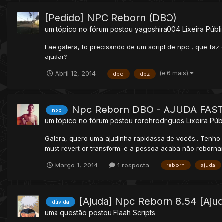
[Pedido] NPC Reborn (DBO)
um tópico no fórum postou
yagoshira004
Lixeira Públ
Eae galera, to precisando de um script de npc , que faz o
ajudar?
(e 6 mais)
Abril 12, 2014
dbo
dbz
Npc Reborn DBO - AJUDA FAS
npc
um tópico no fórum postou
rorohrodrigues
Lixeira Púb
Galera, quero uma ajudinha rapidassa de vocês.. Tenho u
must revert or transform. e a pessoa acaba não rebornan
Março 1, 2014
1 resposta
reborn
ajuda
[Ajuda] Npc Reborn 8.54 [Aju
dúvida
uma questão postou
Flaah
Scripts