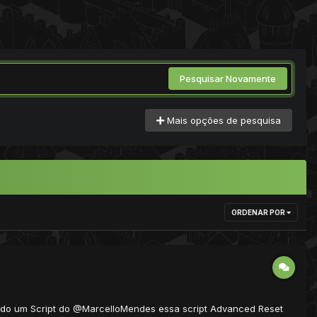
Pesquisar Novamente
Mais opções de pesquisa
ORDENAR POR
ando um Script do @MarcelloMendes essa script Advanced Reset