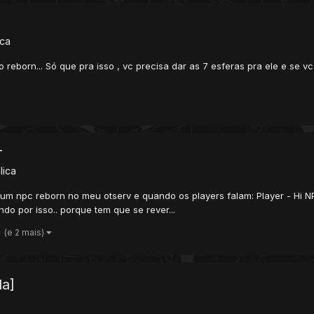
ica
 reborn... Só que pra isso , vc precisa dar as 7 esferas pra ele e se v
T
lica
m npc reborn no meu otserv e quando os players falam: Player - Hi NPC
do por isso.. porque tem que se rever...
(e 2 mais)
da]