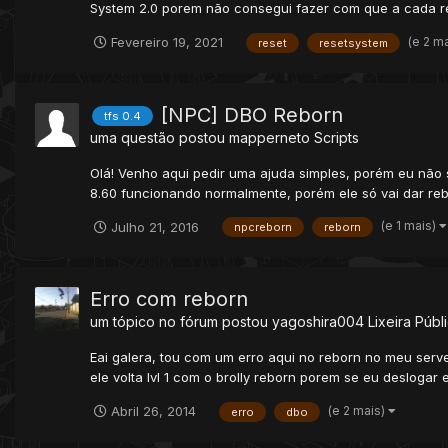
System 2.0 porem não consegui fazer com que a cada res
(e 2 m
Fevereiro 19, 2021
reset
resetsystem
[NPC] DBO Reborn
tfs 0.4
uma questão postou
mapperneto
Scripts
Olá! Venho aqui pedir uma ajuda simples, porém eu não 
8.60 funcionando normalmente, porém ele só vai dar reb
(e 1 mais)
Julho 21, 2016
npcreborn
reborn
Erro com reborn
um tópico no fórum postou
yagoshira004
Lixeira Públ
Eai galera, tou com um erro aqui no reborn no meu serve
ele volta lvl 1 com o brolly reborn porem se eu deslogar 
(e 2 mais)
Abril 26, 2014
erro
dbo