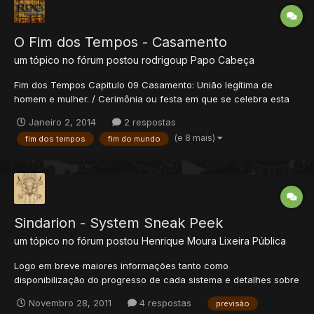
O Fim dos Tempos - Casamento
um tópico no fórum postou
rodrigoup
Papo Cabeça
Fim dos Tempos Capitulo 09 Casamento: União legítima de
homem e mulher. / Cerimônia ou festa em que se celebra esta
união; casório. / União, combinação, aliança. Então, finalmente,
Janeiro 2, 2014
2 respostas
André poderia descansar de fugir dos militares. Nisso, já tinha
(e 8 mais)
fim dos tempos
fim do mundo
se passado três meses desde o dia em que...
Sindarion - System Sneak Peek
um tópico no fórum postou
Henrique Moura
Lixeira Pública
Logo em breve maiores informações tanto como
disponibilização do progresso de cada sistema e detalhes sobre
seu funcionamento. Stay tuned!
Novembro 28, 2011
4 respostas
previsão