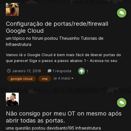
Configuração de portas/rede/firewall
Google Cloud
um tópico no fórum postou
Theusinho
Tutoriais de
Infraestrutura
Vamos lá o Google Cloud é bem mais fácil de liberar portas do
que parece! Siga o passo a passo abaixo: 1 - Acessa no seu
painel o menu Regras de Fire Wall 2 - Dentro o painel clique em
Janeiro 17, 2019
1 resposta
1
Criar nova Regra de Firewall 3 - Siga o seguinte passo a passo:
Ps: Cr...
(e 4 mais)
google cloud
vnp
Não consigo por meu OT on mesmo após
abrir todas as portas.
uma questão postou
davidsanto195
Infraestrutura