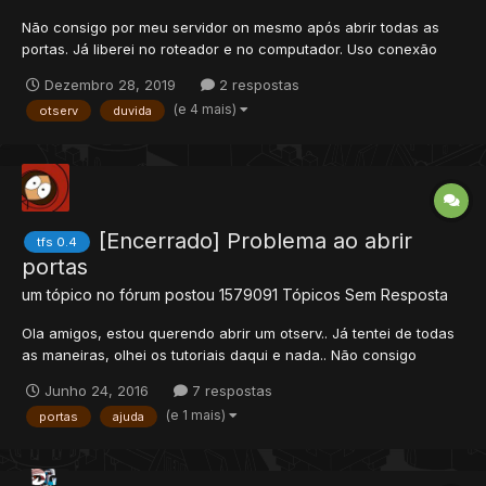
Não consigo por meu servidor on mesmo após abrir todas as
portas. Já liberei no roteador e no computador. Uso conexão
PPOE isso influência em alguma coisa? Uma dúvida, qualquer
Dezembro 28, 2019
2 respostas
tipo de internet pode-se abrir um servidor de tibia? Preciso
(e 4 mais)
otserv
duvida
muito da ajuda de vocês, crio otserv a muito t...
[Encerrado] Problema ao abrir
tfs 0.4
portas
um tópico no fórum postou
1579091
Tópicos Sem Resposta
Ola amigos, estou querendo abrir um otserv.. Já tentei de todas
as maneiras, olhei os tutoriais daqui e nada.. Não consigo
colocar o servidor online (Consigo apenas com o ip 127.0.0.1)
Junho 24, 2016
7 respostas
Tentei abri as portas do firewall do windows e ao que tudo
(e 1 mais)
portas
ajuda
indica deu certo... Mas ainda assim não é possivel s...