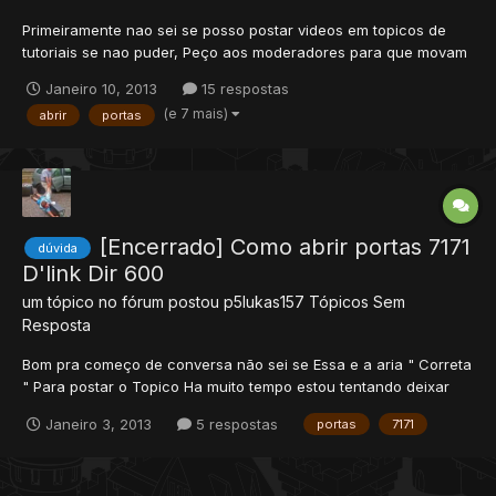
Primeiramente nao sei se posso postar videos em topicos de
tutoriais se nao puder, Peço aos moderadores para que movam
ou Retirem-o Bom Ai vai o video tutorial, http://goo.gl/HcVN3 E
Janeiro 10, 2013
15 respostas
fato que tenho visto muitos topicos na internet perguntando
(e 7 mais)
abrir
portas
como faze-lo mais nao achei nenhum com uma bo...
[Encerrado] Como abrir portas 7171
dúvida
D'link Dir 600
um tópico no fórum postou
p5lukas157
Tópicos Sem
Resposta
Bom pra começo de conversa não sei se Essa e a aria " Correta
" Para postar o Topico Ha muito tempo estou tentando deixar
meu serve on + não consigo porque não sei abrir as porta no
Janeiro 3, 2013
5 respostas
portas
7171
Roteador d'link dir 600 Se auguem me ajudar REP+ Fico muito
grato Meu serve e 8.6 Ja fis de tudo pra deixar o...