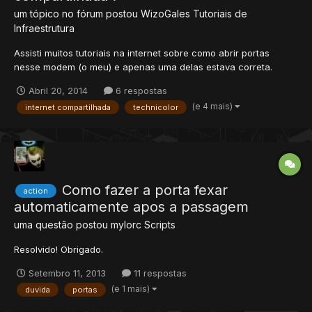
um tópico no fórum postou
WizoGales
Tutoriais de
Infraestrutura
Assisti muitos tutoriais na internet sobre como abrir portas
nesse modem (o meu) e apenas uma delas estava correta.
Então como bom colega venho compartilhar ela com vocês. 1-
Abril 20, 2014
6 respostas
Vá em: Iniciar>Pesquisar>CMD e dê enter. Logo que abrir digite
(e 4 mais)
internet compartilhada
technicolor
IPCONFIG, pegue o Gateway padrão, abra seu...
Como fazer a porta fexar
action
automaticamente apos a passagem
uma questão postou
mylorc
Scripts
Resolvido! Obrigado.
Setembro 11, 2013
11 respostas
(e 1 mais)
duvida
portas