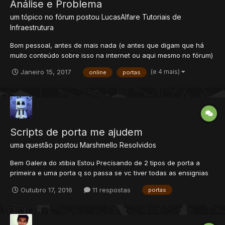
Análise e Problema
um tópico no fórum postou
LucasAlfare
Tutoriais de
Infraestrutura
Bom pessoal, antes de mais nada (e antes que digam que há
muito conteúdo sobre isso na internet ou aqui mesmo no fórum)
deixem-me contar-lhes o quanto já tentei realizar tal
(e 4 mais)
Janeiro 15, 2017
online
portas
procedimento e que não obtive êxito. De fato já conferi os mais
variados tutoriais pela internet sobre como colocar um s...
Scripts de porta me ajudem
uma questão postou
Marshmello
Resolvidos
Bem Galera do xtibia Estou Precisando de 2 tipos de porta a
primeira e uma porta q so passa se vc tiver todas as ensignias
(pokemon) a segunda e uma porta q so passa se vc mata todos
Outubro 17, 2016
11 respostas
portas
os darkrai nightmare eo darkrai (para minha quest pesadelos)
quem puder ajuda pf me ajudem dou bas...