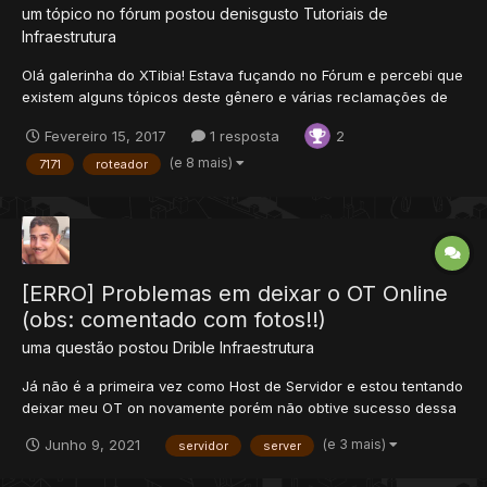
um tópico no fórum postou
denisgusto
Tutoriais de
Infraestrutura
Olá galerinha do XTibia! Estava fuçando no Fórum e percebi que
existem alguns tópicos deste gênero e várias reclamações de
usuários que não conseguem liberar acesso aos players. Mas a
Fevereiro 15, 2017
1 resposta
2
questão é que são tópicos antigos ou então que ensinam os
players meio por cima como deixar o servidor on-line,...
(e 8 mais)
7171
roteador
[ERRO] Problemas em deixar o OT Online
(obs: comentado com fotos!!)
uma questão postou
Drible
Infraestrutura
Já não é a primeira vez como Host de Servidor e estou tentando
deixar meu OT on novamente porém não obtive sucesso dessa
vez POR FAVOR ME AJUDEM!!! Não sou noob nisso já abri outras
(e 3 mais)
Junho 9, 2021
servidor
server
vezes se tiver um brabo ai de Redes vai conseguir me ensinar
facinho (espero ?) ->Considerações:...