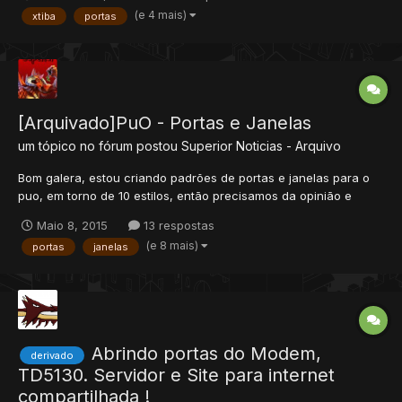
como eu. Como tudo começou: Bom, vamos pra parte
(e 4 mais)
xtiba
portas
importante: Finalmente Agora eu posso! Primeiros passos: C...
[Arquivado]PuO - Portas e Janelas
um tópico no fórum postou
Superior
Noticias - Arquivo
Bom galera, estou criando padrões de portas e janelas para o
puo, em torno de 10 estilos, então precisamos da opinião e
idéias de todos que puderem ajudar, a seguir, na imagem a
Maio 8, 2015
13 respostas
parede é branca só como base.
(e 8 mais)
portas
janelas
Abrindo portas do Modem,
derivado
TD5130. Servidor e Site para internet
compartilhada !