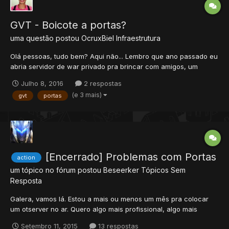
GVT - Boicote a portas?
uma questão postou
OcruxBiel
Infraestrutura
Olá pessoas, tudo bem? Aqui não... Lembro que ano passado eu
abria servidor de war privado pra brincar com amigos, um
10x10, 20x20.... Enfim, esse ano fui abrir um e as portas deu
Julho 8, 2016
2 respostas
como fechada, pensei que tinha feito errado ou sei lá. Enfim,
(e 3 mais)
gvt
portas
deixei quieto e dessa vez eu ia abrir um baiak aqui, c...
[Encerrado] Problemas com Portas
action
um tópico no fórum postou
Beseerker
Tópicos Sem
Resposta
Galera, vamos lá. Estou a mais ou menos um mês pra colocar
um otserver no ar. Quero algo mais profissional, algo mais
pensado e criado com carinho para os tibianos de plantão
Setembro 11, 2015
13 respostas