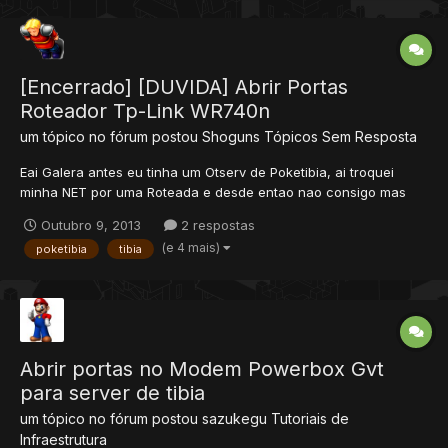
[Encerrado] [DUVIDA] Abrir Portas
Roteador Tp-Link WR740n
um tópico no fórum postou
Shoguns
Tópicos Sem Resposta
Eai Galera antes eu tinha um Otserv de Poketibia, ai troquei
minha NET por uma Roteada e desde entao nao consigo mas
deixalo online, Ja fui em cmd e digitei ipconfig e aparece: Ai em
Outubro 9, 2013
2 respostas
Sevidores Virtuais: Assim em Area DMZ: Assim em DNS
(e 4 mais)
poketibia
tibia
Dinamico:...
Abrir portas no Modem Powerbox Gvt
para server de tibia
um tópico no fórum postou
sazukegu
Tutoriais de
Infraestrutura