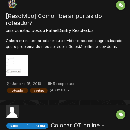
[Resolvido] Como liberar portas do
roteador?
uma questão postou
RafaelDimitry
Resolvidos
Galera eu fui tentar criar meu servidor e acabei diagnosticando
que o problema do meu servidor não está online é devido as
liberações de portas. Verifiquei em alguns site de port check e
realmente as portas 7171 e 7172 estão fechadas. Porém eu
liberei as mesmas, só que aparentemente não fiz,...
Janeiro 15, 2016
5 respostas
(e 2 mais)
roteador
portas
Colocar OT online -
suporte infraestrutura