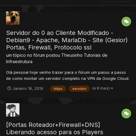
Servidor do 0 ao Cliente Modificado -
Debian9 - Apache, MariaDb - Site (Gesior)
Portas, Firewall, Protocolo ssl
um tópico no fórum postou
Theusinho
Tutoriais de
Infraestrutura
Olá pessoal hoje venho trazer para o Fórum um passo a passo
de como montar um servidor completo na VPN da Google Cloud.
1- Criação de Maquina Virtual (Instância) 2 - Configuração de
(e 8 mais)
Janeiro 18, 2019
https
servidor
Rede e Domínio (Endereço de IP Externo, DNS e Firewall) Acesse
o serviço de REDE VPC e vá até o item...
[Portas Roteador+Firewall+DNS]
Liberando acesso para os Players