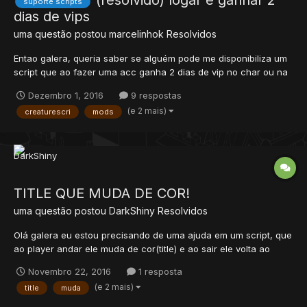
(resolvido) logar e ganhar 2
suporte scripts
dias de vips
uma questão postou
marcelinhok
Resolvidos
Entao galera, queria saber se alguém pode me disponibiliza um
script que ao fazer uma acc ganha 2 dias de vip no char ou na
conta, tanto faz. Storage da minha vip = 13715
Dezembro 1, 2016
9 respostas
(e 2 mais)
creaturescri
mods
TITLE QUE MUDA DE COR!
uma questão postou
DarkShiny
Resolvidos
Olá galera eu estou precisando de uma ajuda em um script, que
ao player andar ele muda de cor(title) e ao sair ele volta ao
original, estava fazendo assim porém nao deu certo
Novembro 22, 2016
1 resposta
movements>title [TFS 3.0] ME AJUDEM PLS function
(e 2 mais)
title
muda
onStepIn(cid, item, position, fromPosition) doCreateItem(itemid,
966...