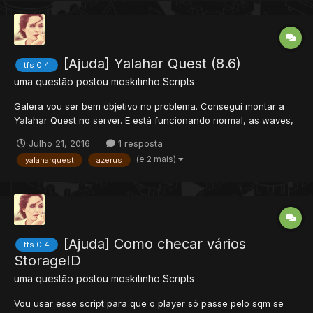
[Ajuda] Yalahar Quest (8.6)
tfs 0.4
uma questão postou
moskitinho
Scripts
Galera vou ser bem objetivo no problema. Consegui montar a
Yalahar Quest no server. E está funcionando normal, as waves,
o sqm no void, só poder clicar 1x no globo, os portais
Julho 21, 2016
1 resposta
fechando... O que não funcionou é que em certo momento o
(e 2 mais)
yalaharquest
azerus
Azerus da sala DEVERIA ser removido, para entrar o Azer...
[Ajuda] Como checar vários
tfs 0.4
StorageID
uma questão postou
moskitinho
Scripts
Vou usar esse script para que o player só passe pelo sqm se