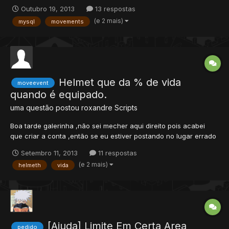
mudasse para 1, isso no atributo somente do jogador que entrar
Outubro 19, 2013
13 respostas
no teleport. Pensei em algo assim, mas da errado: function
(e 2 mais)
mysql
movements
onStepIn(cid, item, pos) if item.uid == 1478...
Helmet que da % de vida
moveevent
quando é equipado.
uma questão postou
roxandre
Scripts
Boa tarde galerinha ,não sei mecher aqui direito pois acabei
que criar a conta ,então se eu estiver postando no lugar errado
movam aqui por favor ,então eu gostaria de um helmet em que
Setembro 11, 2013
11 respostas
o player equipasse ele désse 200 de hp + 3% do que o player
(e 2 mais)
helmeth
vida
tem ,alguem poderia me ajudar ? obrigado a atenção.
[Ajuda] Limite Em Certa Area
pedido