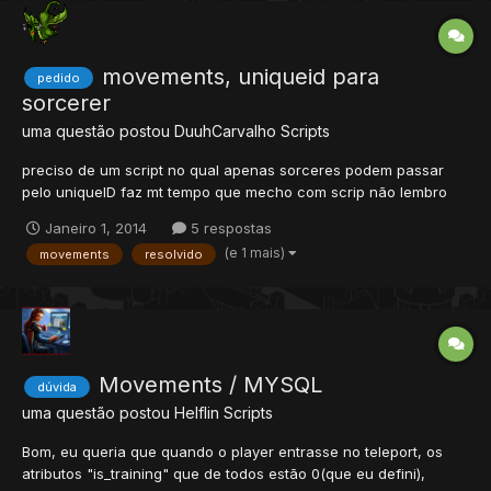
movements, uniqueid para
pedido
sorcerer
uma questão postou
DuuhCarvalho
Scripts
preciso de um script no qual apenas sorceres podem passar
pelo uniqueID faz mt tempo que mecho com scrip não lembro
mais nda , me ajudeem >< tentei assim : Mais nem deu ;x
Janeiro 1, 2014
5 respostas
(e 1 mais)
movements
resolvido
Movements / MYSQL
dúvida
uma questão postou
Helflin
Scripts
Bom, eu queria que quando o player entrasse no teleport, os
atributos "is_training" que de todos estão 0(que eu defini),