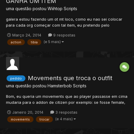
GANHA UM ITEM
uma questão postou
Wiihtop
Scripts
galera estou fazendo um ot mt loco, como eu nao sei colocar
para cada org começar com tal item, eu pretendo pelo
movements faser um script que cada vocação que passar nele
Março 24, 2014
9 respostas
ganha "tal item" agradeço s2
(e 5 mais)
action
tibia
Movements que troca o outfit
pedido
uma questão postou
Hamsterbob
Scripts
Bom, eu queria um movements que ao player passasse em cima
mudaria para o addon de citizen por exemplo: se fosse female,
passaria em cima e ficaria com looktype 136, e ganharia cores
Janeiro 20, 2014
3 respostas
aleatorias se fosse male, passaria em cima e ficaria com
(e 4 mais)
movements
trocar
looktype 128, e ganharia cores aleatorias só is...