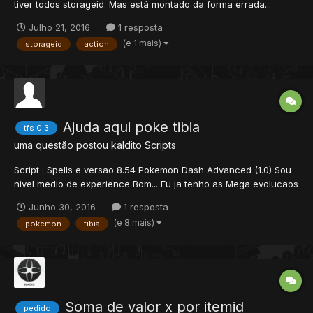
tiver todos storageid. Mas está montado da forma errada...
function onStepIn(cid, item, pos)local position = {x = 830, y = 70,
Julho 21, 2016
1 resposta
z = 7}local position2 = {x = 830, y = 69, z = 7}if
(e 1 mais)
storageid
action
(getPlayerStorageValue(cid, 10274, 10275, 10276, 1027...
Ajuda aqui poke tibia
tfs 0.3
uma questão postou
kaldito
Scripts
Script : Spells e versao 8.54 Pokemon Dash Advanced (1.0) Sou
nivel medio de experience Bom... Eu ja tenho as Mega evolucaos
100% (so de 15 pokemons) mais falta 1 error aqui que Nao sei
Junho 30, 2016
1 resposta
como faz vai na imagem e vei o ataque que tem Charizard para
(e 8 mais)
pokemon
tibia
poder faz Mega Despo...
Soma de valor x por itemid
pedido