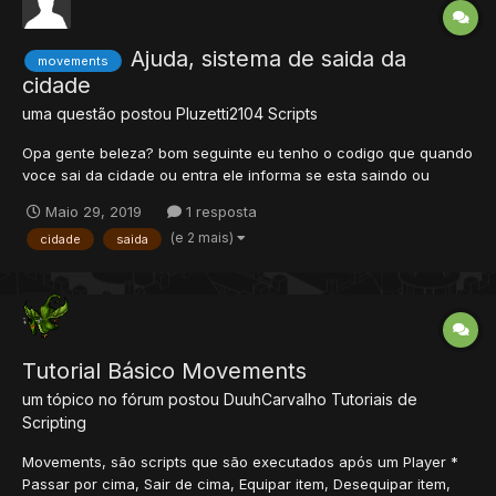
Ajuda, sistema de saida da
movements
cidade
uma questão postou
Pluzetti2104
Scripts
Opa gente beleza? bom seguinte eu tenho o codigo que quando
voce sai da cidade ou entra ele informa se esta saindo ou
entrando, como do OtPokemon, segue código. Ele está
Maio 29, 2019
1 resposta
configurado pra quando sair para o lado de celadon do mapa,
(e 2 mais)
cidade
saida
agora eu queria saber, eu fui colocar na pos...
Tutorial Básico Movements
um tópico no fórum postou
DuuhCarvalho
Tutoriais de
Scripting
Movements, são scripts que são executados após um Player *
Passar por cima, Sair de cima, Equipar item, Desequipar item,