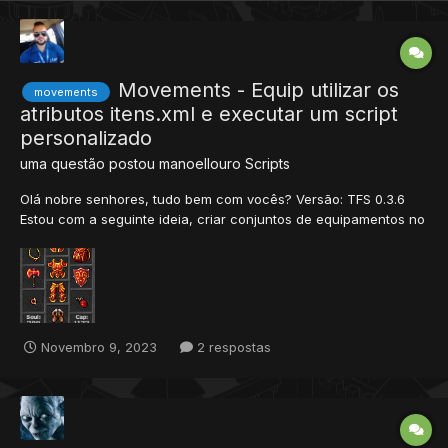
Movements - Equip utilizar os
movements
atributos itens.xml e executar um script
personalizado
uma questão postou
manoellouro
Scripts
Olá nobre senhores, tudo bem com vocês? Versão: TFS 0.3.6
Estou com a seguinte ideia, criar conjuntos de equipamentos no
meu servidor, que aumente os atributos do player ao utilizar o
conjunto completo, exemplo: Um exemplo dos itens contidos no
meu itens.xml: <item id="...
Novembro 9, 2023
2 respostas