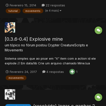
Adicionar item, Remover item* Para isso existe algumas funções
Fevereiro 15, 2014
22 respostas
: function onEquip(cid, item, slot) -- Ao equiparfunction
(e 4 mais)
tutorial
movements
onDeEquip(cid, item, slot) -- Ao desequi...
[0.3.6-0.4] Explosive mine
um tópico no fórum postou
Crypter
CreatureScripts e
Movements
Sistema simples que ao pisar em "X" item com a action id ele
explode // Em data/lib Crie um arquivo chamado Mine.lua
function setItemAid(uid, value)return doItemSetAttribute(uid,
Fevereiro 24, 2017
4 respostas
1
'aid', value)endfunction removeBomba(pos, id)local item =
getTileItemById(pos, id) if item.uid >...
movements