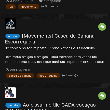
Junho 29, 2015
6 respostas
WHERE name = '".. getCreatureName(cid).."'") Porém tem um
(e 6 mais)
lua
movements
problema, quando o CreatureName tem ' no meio, tipo Knight'F...
[Movements] Casca de Banana
action
Escorregadia
um tópico no fórum postou
Krono
Actions e Talkactions
Bom meus amigos e amigas; Estou trazendo para voces um
script não muito util, mais que dará um toque bem RPG aos seus
servidores. Esse Sistema se chama ///Casca de banana\\\. A
Abril 13, 2015
ideia não é minha, apenas gostei da ideia e resolvi recriar para
(e 2 mais)
casca de banana
escorregadia
desenvolver meu conhecimento em lua script. O fun...
Ao pissar no tile CADA vocaçao
pedido