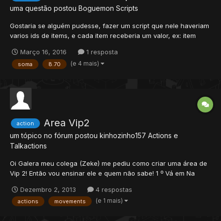
uma questão postou
Boguemon
Scripts
Gostaria se alguém pudesse, fazer um script que nele haveriam
varios ids de items, e cada item receberia um valor, ex: item
2523 = 1, item 2195 = 2, item 2160 = 3; e com uma variável
Março 16, 2016
1 resposta
(soma) que somasse esses 1, 2 e 3, mas só se o item estivesse
(e 4 mais)
soma
8.70
no slot do inventario (legs/ armor / boots) e...
Area Vip2
action
um tópico no fórum postou
kinhozinho157
Actions e
Talkactions
Oi Galera meu colega (Zeke) me pediu como criar uma área de
Vip 2! Então vou ensinar ele e quem não sabe! 1 º Vá em Na
pasta do servidor, Depois Abra data/actions/scripts! 2 º Crie Um
Dezembro 2, 2013
4 respostas
arquivo.lua com nome de tpsvip, ou copie qualquer arquivo e
(e 1 mais)
actions
movements
coloque o nome de tpsvip! Cole isso dentro do arqu...