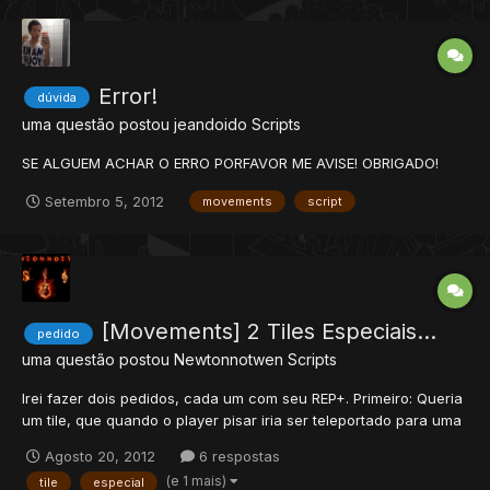
Error!
dúvida
uma questão postou
jeandoido
Scripts
SE ALGUEM ACHAR O ERRO PORFAVOR ME AVISE! OBRIGADO!
Setembro 5, 2012
movements
script
[Movements] 2 Tiles Especiais...
pedido
uma questão postou
Newtonnotwen
Scripts
Irei fazer dois pedidos, cada um com seu REP+. Primeiro: Queria
um tile, que quando o player pisar iria ser teleportado para uma
pos x, porem existe uma condição, ele necessita ter uma certa
Agosto 20, 2012
6 respostas
storage. Segundo: Queria um tile que ao pisar executaria varias
(e 1 mais)
tile
especial
funções, dentre as quais segue ab...