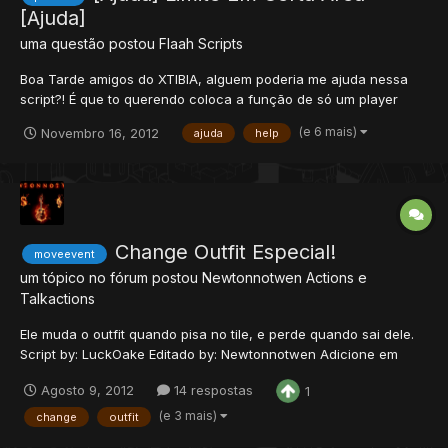
[Ajuda]
uma questão postou
Flaah
Scripts
Boa Tarde amigos do XTIBIA, alguem poderia me ajuda nessa
script?! É que to querendo coloca a função de só um player
entra por vez, ai o proximo player so entrasse, se o player que
(e 6 mais)
Novembro 16, 2012
ajuda
help
estava lá dentro saisse. SCRIPT: local time = 3.25 -- tempo em
minutos para o player ser expulso local ne...
Change Outfit Especial!
moveevent
um tópico no fórum postou
Newtonnotwen
Actions e
Talkactions
Ele muda o outfit quando pisa no tile, e perde quando sai dele.
Script by: LuckOake Editado by: Newtonnotwen Adicione em
data/movements/scripts em um arquivo.lua denominado outfits:
Agosto 9, 2012
14 respostas
1
-Marrom: Mensagem ao pisar. -Violeta: Life a perder. -Azul
Turqueza: - (menos) para perder life, + (mais)...
(e 3 mais)
change
outfit