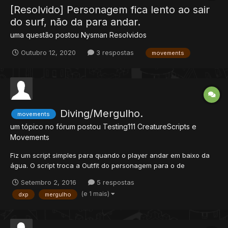
[Resolvido] Personagem fica lento ao sair
do surf, não da para andar.
uma questão postou
Nysman
Resolvidos
Outubro 12, 2020
3 respostas
movements
Diving/Mergulho.
movements
um tópico no fórum postou
Testing111
CreatureScripts e
Movements
Fiz um script simples para quando o player andar em baixo da
água. O script troca a Outfit do personagem para o de
mergulhador e altera a velocidade do mesmo. Adicione em
Setembro 2, 2016
5 respostas
data/movements/movements.xml <movevent type="StepIn"
(e 1 mais)
dxp
mergulho
fromid="5405" toid="5410" event="script" value="diving.lua"/>
<mov...