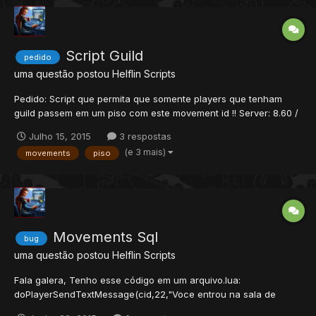
Script Guild
pedido
uma questão postou
Helflin
Scripts
Pedido: Script que permita que somente players que tenham
guild passem em um piso com este movement id !! Server: 8.60 /
TFS 0.4; Creio que isso é movemments;
Julho 15, 2015
3 respostas
(e 3 mais)
movements
piso
Movements Sql
bug
uma questão postou
Helflin
Scripts
Fala galera, Tenho esse código em um arquivo.lua:
doPlayerSendTextMessage(cid,22,"Voce entrou na sala de
treinamento.") db.query("UPDATE `players` SET `is_training` = 1