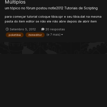
Múltiplos
um tópico no fórum postou
notle2012
Tutoriais de Scripting
para começar tutorial coloque tibia.spr e seu tibia.dat na mesma
pasta do item editor se não ele não abre depois de abrir item
editor seleciona items.otb depois procura seu item normal que
Setembro 5, 2012
20 respostas
vc quer deixar múltiplos exemplo to usando item 11441 marca
(e 7 mais)
poketibia
itemeditor
essas 2 caixas pickupable [x] stackable [x...