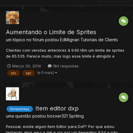
Aumentando o Limite de Sprites
um tópico no fórum postou
EdMignari
Tutoriais de Clients
Clientes com versões anteriores à 9.60 têm um limite de sprites
de 65.535. Parece muito, mas logo esse limite é atingido e
ficamos impossibilitados de adicionar novos objetos para o
Março 20, 2014
184 respostas
servidor/cliente a não ser substituindo alguns sprites. Esse
(e 5 mais)
otc
spr
tutorial pretende ensinar como configurar as principais f...
Item editor dxp
ferramentas
uma questão postou
boxxer321
Spriting
Pessoal, existe algum Item Editor para DxP? Por que estou
tentando abrir aqui a dat e spr por um itemeditor 8.54 e não