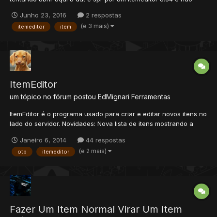
funciona
Junho 23, 2016
2 respostas
(e 3 mais)
itemeditor
item
ItemEditor
um tópico no fórum postou
EdMignari
Ferramentas
ItemEditor é o programa usado para criar e editar novos itens no
lado do servidor. Novidades: Nova lista de itens mostrando a
aparência. Ferramenta para procurar um id. Novas teclas de
Janeiro 6, 2014
44 respostas
atalho. Barra de ferramentas. Visualização dos valores originais
(e 2 mais)
otb
itemeditor
se estiverem modificados. Pause o mouse...
Fazer Um Item Normal Virar Um Item