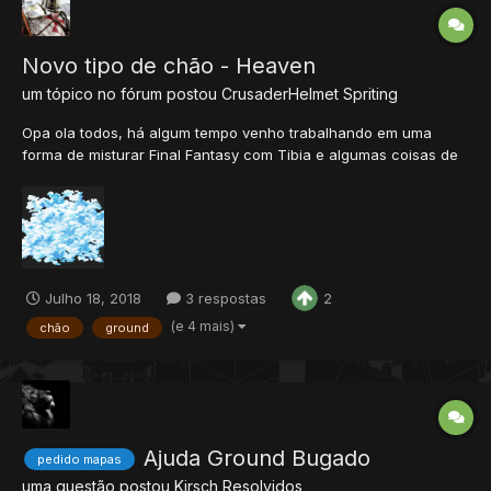
Novo tipo de chão - Heaven
um tópico no fórum postou
CrusaderHelmet
Spriting
Opa ola todos, há algum tempo venho trabalhando em uma
forma de misturar Final Fantasy com Tibia e algumas coisas de
RPG de mesa. Então vi que no Tibia por mais que haja demons
infernais não tem anjos nem nuvens no céu. Ai fiz essa sprite de
ground, espero que gostem, aceito dicas. Obs: Ainda est...
Julho 18, 2018
3 respostas
2
(e 4 mais)
chão
ground
Ajuda Ground Bugado
pedido mapas
uma questão postou
Kirsch
Resolvidos