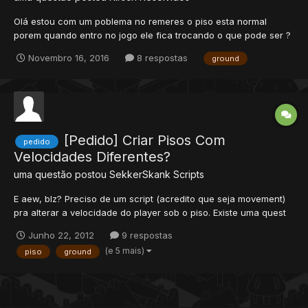
Olá estou com um poblema no remeres o piso esta normal
porem quando entro no jogo ele fica trocando o que pode ser ?
eu ja vi no item.xml no item.otb e no objectbuild porem ele
Novembro 16, 2016
8 respostas
ground
continua trocando a ground
[Pedido] Criar Pisos Com
pedido
Velocidades Diferentes?
uma questão postou
SekkerSkank
Scripts
E aew, blz? Preciso de um script (acredito que seja movement)
pra alterar a velocidade do player sob o piso. Existe uma quest
no global que tem essa função, passando por alguns tiles o
Junho 22, 2012
9 respostas
jogador se torna extremamente lento, ou então tem uma
(e 5 mais)
piso
ground
velocidade melhor pra completar o objetivo etc. Existem os...