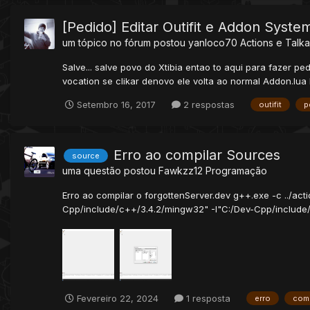
[Pedido] Editar Outifit e Addon Syste
um tópico no fórum postou
yanloco70
Actions e Talka
Salve... salve povo do Xtibia entao to aqui para fazer p
vocation se clikar denovo ele volta ao normal Addon.lua N
Setembro 16, 2017
2 respostas
outifit
p
Erro ao compilar Sources
source
uma questão postou
Fawkzz12
Programação
Erro ao compilar o forgottenServer.dev g++.exe -c ../ac
Cpp/include/c++/3.4.2/mingw32" -I"C:/Dev-Cpp/include/
Fevereiro 22, 2024
1 resposta
erro
comp