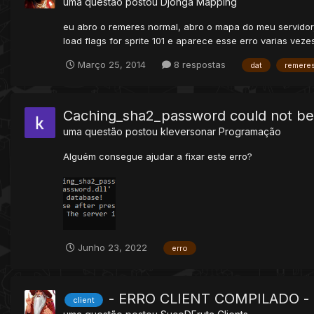
uma questão postou
Djonga
Mapping
eu abro o remeres normal, abro o mapa do meu servidor, e
load flags for sprite 101 e aparece esse erro varias vez
Março 25, 2014
8 respostas
dat
remere
Caching_sha2_password could not be
uma questão postou
kleversonar
Programação
Alguém consegue ajudar a fixar este erro?
Junho 23, 2022
erro
- ERRO CLIENT COMPILADO -
client