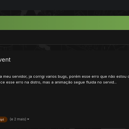
vent
ra meu servidor, ja corrigi varios bugs, porém esse erro que não est
e esse erro na distro, mas a animação segue fluida no servid...
(e 2 mais)
ipt