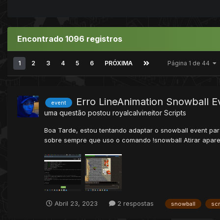
Encontrado 1096 registros
1
2
3
4
5
6
PRÓXIMA
Página 1 de 44
Erro LineAnimation Snowball E
event
uma questão postou
royalcalvineitor
Scripts
Boa Tarde, estou tentando adaptar o snowball event pa
sobre sempre que uso o comando !snowball Atirar aparec
Abril 23, 2023
2 respostas
snowball
scr