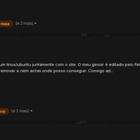
(e 2 mais)
mapa
um linux/ubuntu juntamente com o site. O meu gesior é editado pelo Fe
 remover e nem achei onde posso conseguir. Consigo ad...
(e 2 mais)
hop