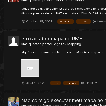
uma questão postou
SucoDFruta
Clients
Salve pessoal, tranquilo? Espero que sim. Compilei a so
diz que precisa de um .DAT compatível. Obs: O .DAT é da
(e 3 mais
Outubro 25, 2021
compilar
source
erro ao abrir mapa no RME
uma questão postou
dgozdk
Mapping
alguém sabe como resolver esse erro? outros mapas abr
(e 2 mais)
Abril 5, 2021
erro
remeres
Nao consigo executar meu mapa no o
um tópico no fórum postou
Pelozoo
Tutoriais de Map