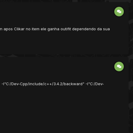
don apos Clikar no item ele ganha outifit dependendo da sua
e" -I"C:/Dev-Cpp/include/c++/3.4.2/backward" -I"C:/Dev-