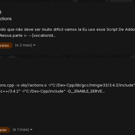
m
ctions
edido que não deve ser muito difícil vamos la Eu uso esse Script De Ad
essa parte >: --[vocationId...
(e 2 mais)
edido
tions.cpp -o obj//actions.o -I"C:/Dev-Cpp/lib/gcc/mingw32/3.4.2/includ
c++/3.4.2" -I"C:/Dev-Cpp/include" -D__ENABLE_SERVE...
(e 1 mais)
ilar