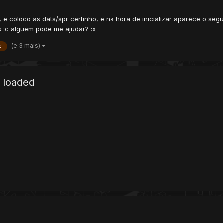
 coloco as dats/spr certinho, e na hora de inicializar aparece o seguin
es :c alguem pode me ajudar? :x
(e 3 mais)
s
 loaded