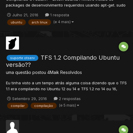
packages de desenvolvimento requeridos usando apt-get. sudo
apt-get install build-essential cmake git-core sudo apt-get install
Julho 21, 2016
1 resposta
libboost1.55-all-dev libphysfs-dev libssl-dev liblua5.1-dev sudo
(e 4 mais)
ubuntu
arch linux
apt-get install libglew1.6-dev libvorbis-de...
TFS 1.2 Compilando Ubuntu
suporte otserv
versão??
uma questão postou
4Maik
Resolvidos
Eu tinha visto a um tempo atrás alguma coisa dizendo que o TFS
1.1 era compilando no Ubuntu 12 ou 14 e TFS 1.2 no 14 ou 16,
como eu não consigo encontrar novamente algo relacionado
Setembro 29, 2016
2 respostas
aqui há um tempo, eu queria a ajuda de vocês para sanar essa
(e 5 mais)
compilar
compilação
dúvida, porque já estou de saco cheio do Windows, toda hor...