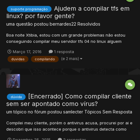
Ajudem a compilar tfs em
suporte programação
linux? por favor gente?
uma questão postou
bernardes22
Resolvidos
Boa noite Xtibia, estou com um grande problemas não estou
conseguindo compilar meu servidor tfs 04 no linux alguem
poderia me ajudar por favor? estou usando o ubuntu-12.04-x86
Março 17, 2016
1 resposta
(e 2 mais)
duvidas
compilando
[Encerrado] Como compilar cliente
dúvida
sem ser apontado como vírus?
um tópico no fórum postou
samlecter
Tópicos Sem Resposta
Compilei meu cliente, porém o antivirus acusa, procurei por ai e
descobri que isso acontece porque o antivirus detecta como
malicioso o cliente pois sua estrutura foi modificada após ser
Dezembro 25, 2015
2 respostas