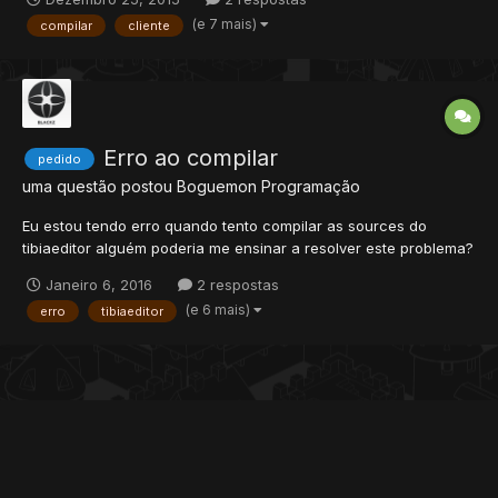
compilado. Queria saber como compilo sem que isso aconteça,
(e 7 mais)
compilar
cliente
não quero colocar um cliente pra download em que...
Erro ao compilar
pedido
uma questão postou
Boguemon
Programação
Eu estou tendo erro quando tento compilar as sources do
tibiaeditor alguém poderia me ensinar a resolver este problema?
nunca usei o "visual studio 2015 community" mas foi este que
Janeiro 6, 2016
2 respostas
um usuario de outro forum disse que usou junto com o "build
(e 6 mais)
erro
tibiaeditor
tools for vs 2010" e deu certo mas ele não quis me ensinar...