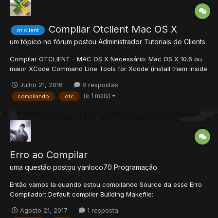
Compilar Otclient Mac OS X
ot client
um tópico no fórum postou
Administrador
Tutoriais de Clients
Compilar OTCLIENT - MAC OS X Necessário: Mac OS X 10.6 ou
maior XCode Command Line Tools for Xcode (install them inside
the XCode menu) XQuartz Homebrew (instale nessa ordem)
Julho 21, 2016
8 respostas
Instalando Bibliotecas Necessárias Nós usamos brew para
(e 1 mais)
compilando
otc
instalar a maioria das bibliot...
Erro ao Compilar
uma questão postou
yanloco70
Programação
Então vamos la quando estou compilando Source da esse Erro
Compilador: Default compiler Building Makefile:
"C:\Users\Pc\Desktop\PokeWizard\PokéLight Source (Without
Agosto 21, 2017
1 resposta
Level)\dev-cpp\Makefile.win" Executando make... mingw32-make