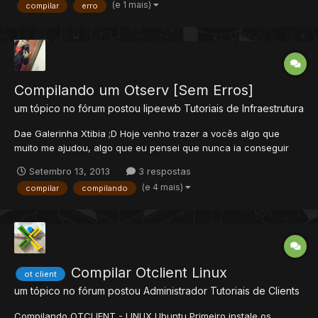
(e 1 mais)
compilar
erro
-f "C:\Users\Pc\Desktop\PokeWizard\PokéLight Source (Without
Lev...
Compilando um Otserv [Sem Erros]
um tópico no fórum postou
lipeewb
Tutoriais de Infraestrutura
Dae Galerinha Xtibia ;D Hoje venho trazer a vocês algo que
muito me ajudou, algo que eu pensei que nunca ia conseguir
fazer direito e estava quase desistindo ! TUTORIAL PARA
Setembro 13, 2013
3 respostas
COMPILAR UM OTSERV Galera esse não tem erro, é só seguir
(e 4 mais)
compilar
compilando
exatamente o que vou passar aqui e você terá sucesso na sua...
Compilar Otclient Linux
ot client
um tópico no fórum postou
Administrador
Tutoriais de Clients
Compilando OTCLIENT - LINUX Ubuntu Primeiro instale os