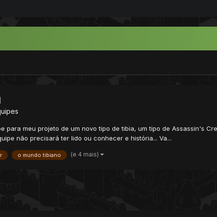
d
quipes
e para meu projeto de um novo tipo de tibia, um tipo de Assassin's Cr
ipe não precisará ter lido ou conhecer e história... Va...
(e 4 mais)
r
o mundo tibiano