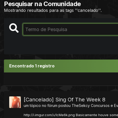
Pesquisar na Comunidade
Mostrando resultados para as tags ''cancelado''.
Encontrado 1 registro
[Cancelado] Sing Of The Week 8
um tópico no fórum postou
TheSekcy
Concursos e E
http://i.imgur.com/u1cMe6k.png Basicamente houve somen