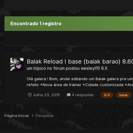
Encontrado 1 registro
Baiak Reload ! base (baiak barao) 8.6
um tópico no fórum postou
wesleyt10
8.X
Olá galera ! Bom, andei editando um Baiak galera pra um
refeito *Nova área de trainer *Cidade customizada *Are
Julho 23, 2015
4 respostas
8.6
baiak
Página Inicial
Pesquisar