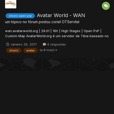
Avatar World - WAN
otserv open pvp
um tópico no fórum postou
coriel
OTServlist
wan.avatarworld.org | 29.01 | 16h | High Stages | Open PvP |
Custom Map AvatarWorld.org é um servidor de Tibia baseado no
anime Avatar. Contamos hoje com dois servidores online, são
Janeiro 29, 2017
4 respostas
eles: Vaatu e Raava. Hoje iremos estrear o nosso terceiro mundo
(e 8 mais)
otserv
avatar
Wan, que, diferente dos outros dois, será...