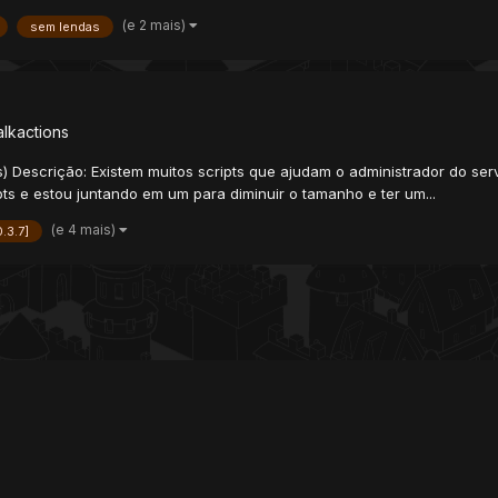
(e 2 mais)
sem lendas
alkactions
es) Descrição: Existem muitos scripts que ajudam o administrador do se
ts e estou juntando em um para diminuir o tamanho e ter um...
(e 4 mais)
0.3.7]