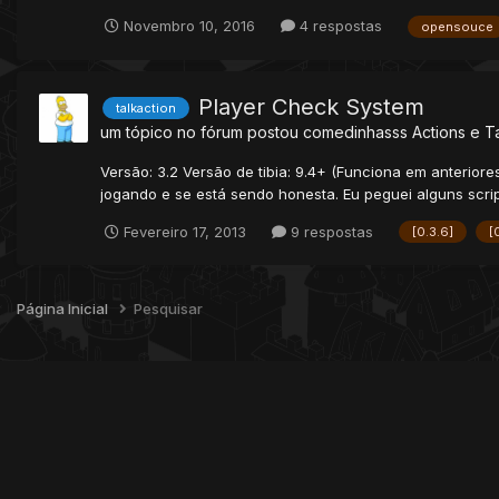
Novembro 10, 2016
4 respostas
opensouce
Player Check System
talkaction
um tópico no fórum postou
comedinhasss
Actions e T
Versão: 3.2 Versão de tibia: 9.4+ (Funciona em anterior
jogando e se está sendo honesta. Eu peguei alguns scrip
Fevereiro 17, 2013
9 respostas
[0.3.6]
[
Página Inicial
Pesquisar