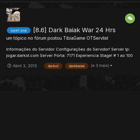
[8.6] Dark Baiak War 24 Hrs
open pvp
um tópico no fórum postou
TibiaGame
OTServlist
Informações do Servidor Configurações do Servidor! Server Ip:
jogar.darkot.com Server Porta: 7171 Experiencia Stage! # 1 ao 100
- 1500x # 101 ao 350 - 1450x # 351 ao 450 - 1250x # 451 ao 600 -
(e 3 mais)
Abril 3, 2013
darkot
darkbaiak
1000x # 601 ao 700 - 800x # 701 ao 800 - 600x # 801 ao 900 -
400x # 901 ao 1000 - 200x # 10...