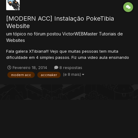
[MODERN ACC] Instalação PokeTibia
Website
um tópico no fórum postou
VictorWEBMaster
Tutoriais de
Websites
Fala galera XTibiana!!! Vejo que muitas pessoas tem muita
dificuldade em 4 simples passos. Fiz uma video aula ensinando
a instalar sem nenhum problema o modern acc. Quaisquer
Fevereiro 18, 2014
8 respostas
duvidas poste neste topico ou abra um na sessao de dúvidas.
(e 8 mais)
modern acc
accmaker