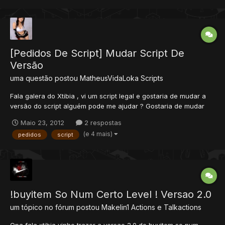
[Pedidos De Script] Mudar Script De
Versão
uma questão postou
MatheusVidaLoka
Scripts
Fala galera do Xtibia , vi um script legal e gostaria de mudar a
versão do script alguém pode me ajudar ? Gostaria de mudar
para a versão 8.60 , quem me ajudar rep + . ^^ Aqui vai o script :
Maio 23, 2012
2 respostas
(e 4 mais)
pedidos
script
!buyitem So Num Certo Level ! Versao 2.0
um tópico no fórum postou
Makelin1
Actions e Talkactions