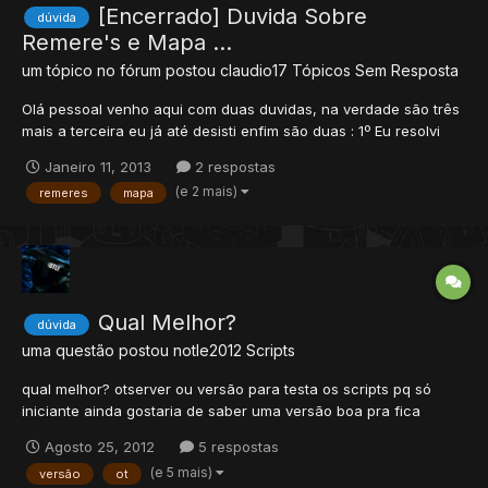
[Encerrado] Duvida Sobre
dúvida
Remere's e Mapa ...
um tópico no fórum postou
claudio17
Tópicos Sem Resposta
Olá pessoal venho aqui com duas duvidas, na verdade são três
mais a terceira eu já até desisti enfim são duas : 1º Eu resolvi
começar editar um Mapa do 0 só o Word, ele vem com os
Janeiro 11, 2013
2 respostas
scripts tudo pronto só mexi mesmo com a aparência dele (e
(e 2 mais)
remeres
mapa
também eu não fui lá na pasta word e editei no remeres eu...
Qual Melhor?
dúvida
uma questão postou
notle2012
Scripts
qual melhor? otserver ou versão para testa os scripts pq só
iniciante ainda gostaria de saber uma versão boa pra fica
testando os scripts
Agosto 25, 2012
5 respostas
(e 5 mais)
versão
ot