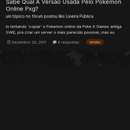
Sabe Qual A Versão Usada Pelo Pokemon
Online Pxg?
um tópico no fórum postou
liks
Lixeira Pública
to tentando 'copiar' o Pokemon online da Poke X Games antiga
SVKE, pra criar um server o mais parecido possível, mas eu
queria primeiramente saber a versão que eles usam, pois eu ja
Dezembro 20, 2011
4 respostas
versão
encontrei varias versões de ots, mas eu queria a versão usada
por eles, será que alguem poderia me ajudar? Não s...