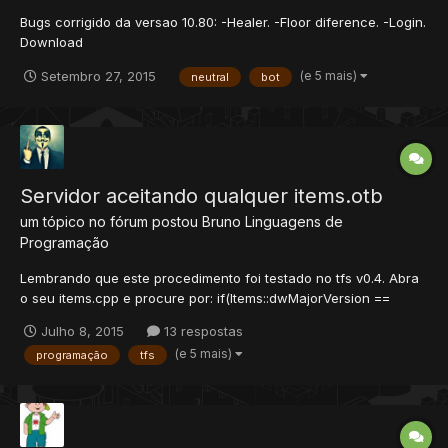
Bugs corrigido da versao 10.80: -Healer. -Floor diference. -Login.
Download
(e 5 mais)
Setembro 27, 2015
neutral
bot
Servidor aceitando qualquer items.otb
um tópico no fórum postou
Bruno
Linguagens de
Programação
Lembrando que este procedimento foi testado no tfs v0.4. Abra
o seu items.cpp e procure por: if(Items::dwMajorVersion ==
0xFFFFFFFF) std::clog << "[Warning - Items::loadFromOtb]
Julho 8, 2015
13 respostas
items.otb using generic client version." << std::endl; else
(e 5 mais)
programação
tfs
if(Items::dwMajorVersion < 3) { std::clog << "[Error...