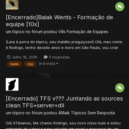
[Encerrado]Baiak Wents - Formação de
equipe [10x]
um tópico no fórum postou
Vills
Formação de Equipes
(Leia à porra do tópico, seu maldito preguiçoso!) Olá, meu nome
é Rodrigo, tenho dezoito anos e moro em São Paulo, vou criar
um servidor que seja “bonito” interprete isso como quiser, eu
Julho 18, 2016
3 respostas
vou fazer um “baiak rpg”. É no estilo E-BAIAK’, para aqueles que
(e 8 mais)
baiak
rpg
manjam procurem no google. *(não posso pos...
[Encerrado] TFS v??? Juntando as sources
clean TFS+server+dll
um tópico no fórum postou
4Maik
Tópicos Sem Resposta
Olá XTibianos, Me chamo Rodrigo, sou novo nisso tudo e estou
entrando de cabeça para estudar em geral o processo de um