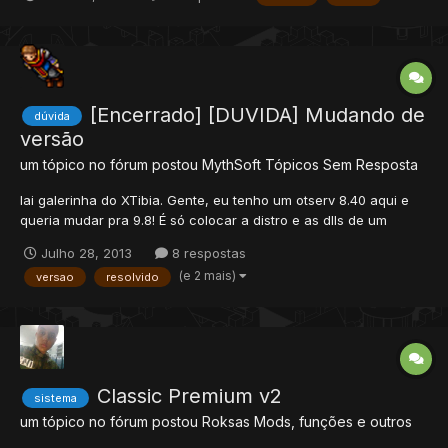
[Encerrado] [DUVIDA] Mudando de
dúvida
versão
um tópico no fórum postou
MythSoft
Tópicos Sem Resposta
Iai galerinha do XTibia. Gente, eu tenho um otserv 8.40 aqui e
queria mudar pra 9.8! É só colocar a distro e as dlls de um
otserv 9.8 e pronto? Abraços Myth ESPERANDO RESPOSTAS
Julho 28, 2013
8 respostas
(e 2 mais)
versao
resolvido
Classic Premium v2
sistema
um tópico no fórum postou
Roksas
Mods, funções e outros