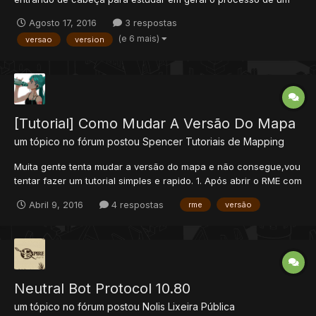
OTserv. Não consigo estudar os Otservs que existem aqui no
Agosto 17, 2016
3 respostas
Xtibia por serem muitos antigos, modificados, com erros ou sem
(e 6 mais)
versao
version
sources. Por isso eu estou tentando compilar...
[Tutorial] Como Mudar A Versão Do Mapa
um tópico no fórum postou
Spencer
Tutoriais de Mapping
Muita gente tenta mudar a versão do mapa e não consegue,vou
tentar fazer um tutorial simples e rapido. 1. Após abrir o RME com
o seu mapa, vá até o menu Map e clique sobre a opção
Abril 9, 2016
4 respostas
rme
versão
Properties... 2. No indíce Client version clique sobre a seta
virada para...
Neutral Bot Protocol 10.80
um tópico no fórum postou
Nolis
Lixeira Pública