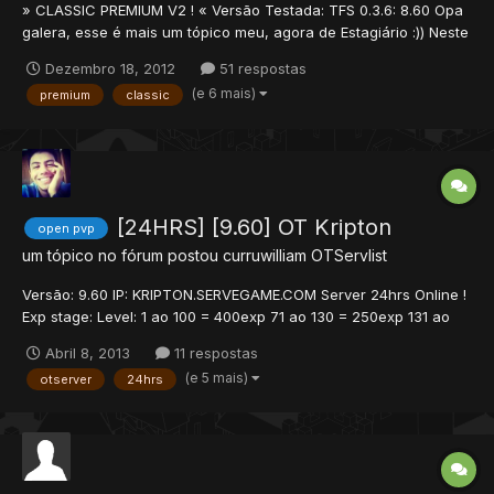
» CLASSIC PREMIUM V2 ! « Versão Testada: TFS 0.3.6: 8.60 Opa
galera, esse é mais um tópico meu, agora de Estagiário :)) Neste
tópico irei apresentar-lhes o Classic Premium v2, que usei
Dezembro 18, 2012
51 respostas
algumas coisas de base do Perfect System (by Vodkart), agora
(e 6 mais)
premium
classic
contém: • GOD pode checar qu...
[24HRS] [9.60] OT Kripton
open pvp
um tópico no fórum postou
curruwilliam
OTServlist
Versão: 9.60 IP: KRIPTON.SERVEGAME.COM Server 24hrs Online !
Exp stage: Level: 1 ao 100 = 400exp 71 ao 130 = 250exp 131 ao
180 = 150exp 181 ao 240 = 120exp 241 ao 300 = 70exp 301 ao
Abril 8, 2013
11 respostas
400 = 40exp 401 ao 500 = 20exp 501 em diante = 10exp >
(e 5 mais)
otserver
24hrs
Quests especiais com NPCs > Arena PvP...