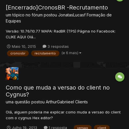
[Encerrado]CronosBR -Recrutamento
um tópico no fórum postou
JonatasLucasf
Formação de
Equipes
Versão: 10.76/10.77 MAPA: RadBR (TPS) Página no Facebook:
CLIKE AQUI Olá...
Maio 10, 2015
3 respostas
(e 6 mais)
cronosbr
recrutamento
Como que muda a versao do client no
Cygnus?
uma questão postou
ArthurGabriieel
Clients
Olá, alguem poderia me explicar como muda a versao do client
com o cygnus Hex editor?
Julho 19, 2013
1 resposta
versao
client