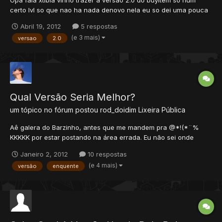
Opa fala xtibia vinho trazer a versao 2.0 do buyitem so num
certo lvl so que nao ha nada denovo nela eu so dei uma pouca
modificaçao so arrumei para ficar mas facil para botar o preço
Abril 19, 2012
5 respostas
do item !!! entao vamos ao script Primeira Coisa va em otserv /
(e 3 mais)
versao
2.0
data / talkactions / talkactions.xml ! e...
Qual Versão Seria Melhor?
um tópico no fórum postou
rod_doidim
Lixeira Pública
Aê galera do Barzinho, antes que me mandem pra @*!(*¨%
KKKKK por estar postando na área errada. Eu não sei onde
postaria, então perdão antecipado Qual versão seria melhor em
Janeiro 2, 2012
10 respostas
um servidor atual de Tibia? (digo atual no sentido que irá ser
(e 4 mais)
versão
enquente
aberto esta semana) 8.60 ou 8.70 ? Sendo que 8....