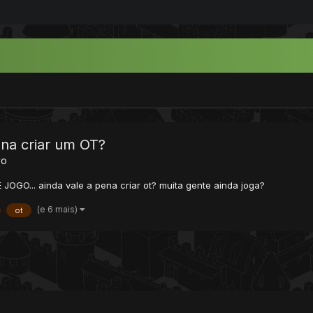
ena criar um OT?
vo
 JOGO... ainda vale a pena criar ot? muita gente ainda joga?
(e 6 mais)
ot