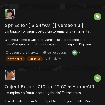
Spr Editor [ 8.54/9.81 ][ versão 1.3 ]
um tópico no fórum postou
cristofermartins
Ferramentas
Olá, meu nome é Cristofer Martins, sou programador e
gameDesigner e atualmente faço parte da equipe Digimon
Adventure Online. Estou aqui para apresentar o meu Spr Editor,
Dezembro 24, 2012
65 respostas
5
que desenvolvi para a equipe por que outros editores não eram
funcionais/simples o suficiente. Alem disso, vi que não há sprite
(e 6 mais)
ferramenta
utilitario
e...
Object Builder 7.10 até 12.60 + AdobeAIR
um tópico no fórum postou
gabrielsf
Ferramentas
Tive dificuldade em Abrir o Spr./Dat. no Object Builder. Pois o