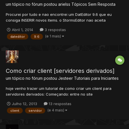
um tópico no fórum postou
arielss
Tópicos Sem Resposta
Procurei por tudo e nao encontrei um DatEditor 9.6 que eu
consiga INSERIR novos items. o StormsEditor nao aceita
adicionar. Obrigado.
Abril 1, 2014
3 respostas
(e 1 mais)
dateditor
9.6
Como criar client [servidores derivados]
um tópico no fórum postou
Jesteer
Tutoriais para Iniciantes
hoje venho trazer um tutorial de como criar um client para
servidores derivados: Começando: entre no site
http://vapus.net/customclient e faça apenas o exe (como fazer
Julho 12, 2013
13 respostas
explicação em "como funciona") baixe o pack de utilitários no
(e 4 mais)
client
servidor
fim do post nele conte...