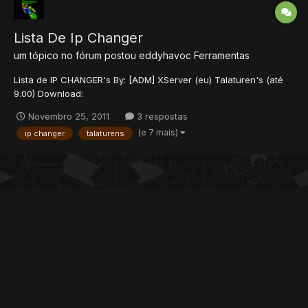
Lista De Ip Changer
um tópico no fórum postou
eddyhavoc
Ferramentas
Lista de IP CHANGER's By: [ADM] XServer (eu) Talaturen's (até
9.00) Download:
http://www.speedyshare.com/files/29139298/Talaturen_s_IP_Cha
Novembro 25, 2011
3 respostas
nger.exe SharpLoader (todas versões) Download: Download
(e 7 mais)
ip changer
talaturens
Sharp Loader (link externo) IP Changer (até 7.1 ao 8.62)
Download: Download IP Changer...