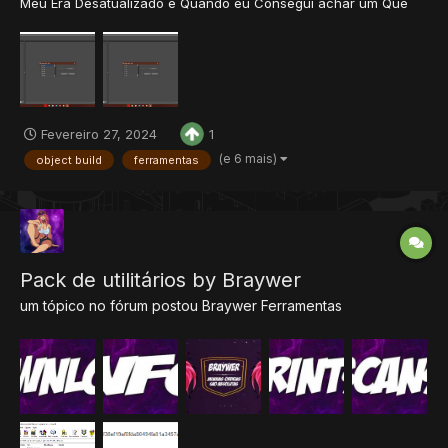
Meu Era Desatualizado e Quando eu Consegui achar um Que
Tivesse Suporte para 10.98+ Eu Não Conseguia Abrir. Dizia Que
Eu Precisava do AdobeAIR. Então, Aqui Está a Solução (Espero
que ajudem Vocês): AdobeAIR.zip Object Builder 12...
Fevereiro 27, 2024
1
(e 6 mais)
object build
ferramentas
Pack de utilitários by Braywer
um tópico no fórum postou
Braywer
Ferramentas