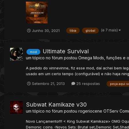
(e 7 mais)
Junho 30, 2021
tibia
global
Ultimate Survival
mod
um tópico no fórum postou
Omega
Mods, funções e o
A pedido do vinnevinne, fiz esse mod, daí achei bem leg
usado em um certo tempo (configurável) e não haja ningué
Setembro 21, 2013
25 respostas
peça aqui s
Subwat Kamikaze v30
um tópico no fórum postou
rogeriocene
OTServ Com
Novo Lançamento!!!! < King Subwat Kamikaze> OMG Oque
Demonic coins -Novos Sets: Brutal set,Demonic Set,Shado