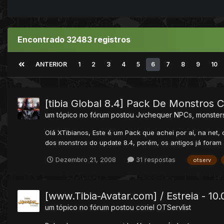
Encontrado 32483 registros
ANTERIOR
1
2
3
4
5
6
7
8
9
10
[tibia Global 8.4] Pack De Monstros 
um tópico no fórum postou
Jvchequer
NPCs, monsters
Olá XTibianos, Este é um Pack que achei por aí, na net, 
dos monstros do update 8.4, porém, os antigos já foram a
Dezembro 21, 2008
31 respostas
otserv
[www.Tibia-Avatar.com] / Estreia - 10
um tópico no fórum postou
coriel
OTServlist