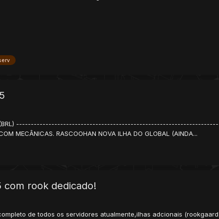
serv
5
) ---------------------------------------------------------------
COM MECÂNICAS. RASCOOHAN NOVA ILHA DO GLOBAL (AINDA...
65 com rook dedicado!
pleto de todos os servidores atualmente,ilhas adcionais (rookgaard,