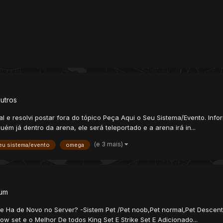
utros
al e resolvi postar fora do tópico Peça Aqui o Seu Sistema/Evento. In
m já dentro da arena, ele será teleportado e a arena irá in...
(e 3 mais)
eu sistema/evento
omega
um
 Ha de Novo no Server? -Sistem Pet /Pet noob,Pet normal,Pet Desce
w set e o Melhor De todos King Set E Strike Set E Adicionado...