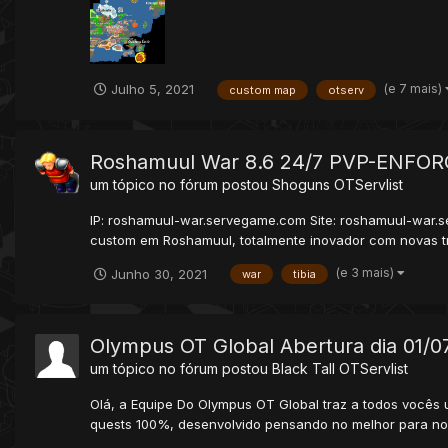
(e 7 mais)
Julho 5, 2021
custom map
otserv
Roshamuul War 8.6 24/7 PVP-ENFO
um tópico no fórum postou
Shoguns
OTServlist
IP: roshamuul-war.servegame.com Site: roshamuul-war.
custom em Roshamuul, totalmente inovador com novas tra
(e 3 mais)
Junho 30, 2021
war
tibia
Olympus OT Global Abertura dia 01/0
um tópico no fórum postou
Black Tall
OTServlist
Olá, a Equipe Do Olympus OT Global traz a todos vocês 
quests 100%, desenvolvido pensando no melhor para nos