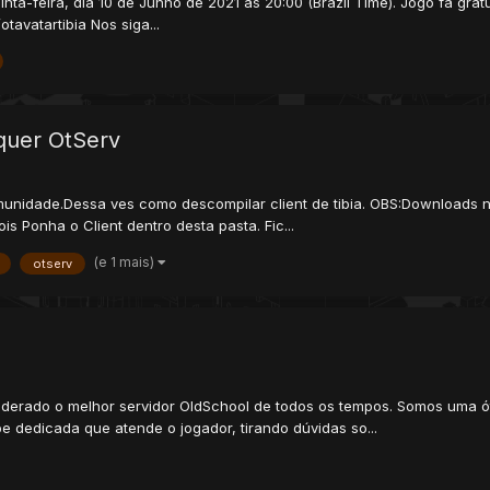
ta-feira, dia 10 de Junho de 2021 às 20:00 (Brazil Time). Jogo fã gratu
tavatartibia Nos siga...
lquer OtServ
munidade.Dessa ves como descompilar client de tibia. OBS:Downloads no
s Ponha o Client dentro desta pasta. Fic...
(e 1 mais)
otserv
iderado o melhor servidor OldSchool de todos os tempos. Somos uma ó
e dedicada que atende o jogador, tirando dúvidas so...