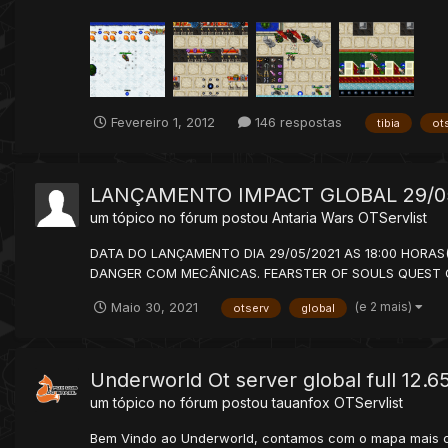
Fevereiro 1, 2012
146 respostas
tibia
ot
LANÇAMENTO IMPACT GLOBAL 29/0
um tópico no fórum postou
Antaria Wars
OTServlist
DATA DO LANÇAMENTO DIA 29/05/2021 AS 18:00 HORAS(BRL
DANGER COM MECÂNICAS. FEARSTER OF SOULS QUEST 
(e 2 mais)
Maio 30, 2021
otserv
global
Underworld Ot server global full 12.
um tópico no fórum postou
tauanfox
OTServlist
Bem Vindo ao Underworld, contamos com o mapa mais com