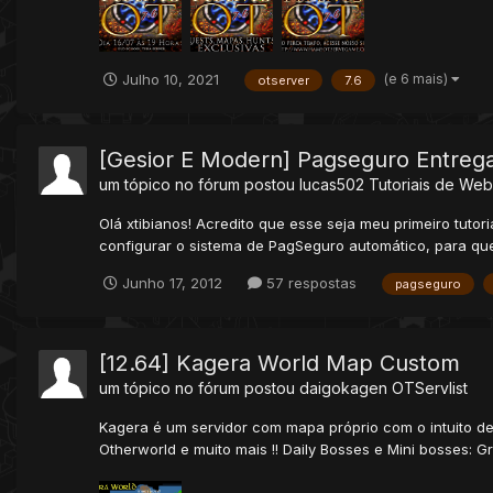
(e 6 mais)
Julho 10, 2021
otserver
7.6
[Gesior E Modern] Pagseguro Entre
um tópico no fórum postou
lucas502
Tutoriais de Web
Olá xtibianos! Acredito que esse seja meu primeiro tuto
configurar o sistema de PagSeguro automático, para qu
Junho 17, 2012
57 respostas
pagseguro
[12.64] Kagera World Map Custom
um tópico no fórum postou
daigokagen
OTServlist
Kagera é um servidor com mapa próprio com o intuito de
Otherworld e muito mais !! Daily Bosses e Mini bosses: Gr