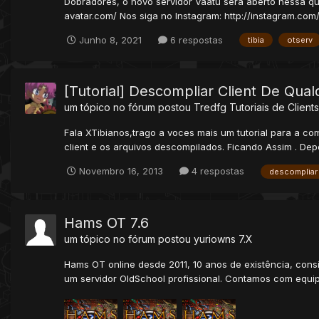
Dobradores, o novo servidor Vaatu será aberto nessa quin
avatar.com/ Nos siga no Instagram: http://instagram.com/o
Junho 8, 2021
6 respostas
tibia
otserv
[Tutorial] Descompliar Client De Qua
um tópico no fórum postou
Tredfg
Tutoriais de Clients
Fala XTibianos,trago a voces mais um tutorial para a co
client e os arquivos descompilados. Ficando Assim . Depoi
Novembro 16, 2013
4 respostas
descompliar
Hams OT 7.6
um tópico no fórum postou
yuriowns
7.X
Hams OT online desde 2011, 10 anos de existência, cons
um servidor OldSchool profissional. Contamos com equip