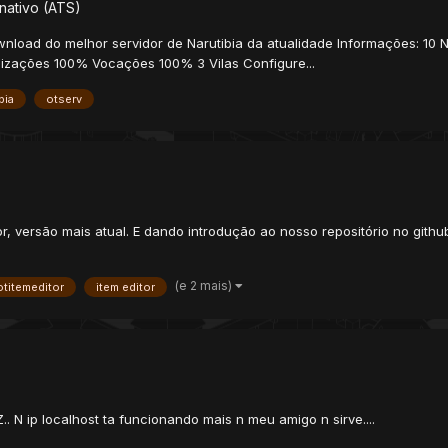
nativo (ATS)
ownload do melhor servidor de Narutibia da atualidade Informações: 10
zações 100% Vocações 100% 3 Vilas Configure...
ibia
otserv
or, versão mais atual. E dando introdução ao nosso repositório no githu
(e 2 mais)
otitemeditor
item editor
. N ip localhost ta funcionando mais n meu amigo n sirve....