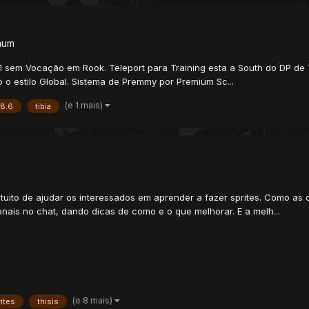
mum
1 sem Vocação em Rook. Teleport para Training esta a South do DP 
o estilo Global. Sistema de Premmy por Premium Sc...
(e 1 mais)
8.6
tibia
ntuito de ajudar os interessados em aprender a fazer sprites. Como as
ais no chat, dando dicas de como e o que melhorar. E a melh...
(e 8 mais)
ites
thisis