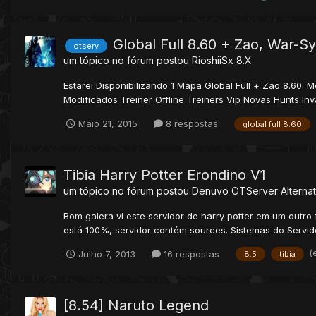
Global Full 8.60 + Zao, War-S
otserv
um tópico no fórum postou
RioshiiSx
8.X
Estarei Disponibilizando 1 Mapa Global Full + Zao 8.60
Modificados Treiner Offline Treiners Vip Novas Hunts Inv
Maio 21, 2015
8 respostas
global full 8.60
Tibia Harry Potter Erondino V1
um tópico no fórum postou
Denuvo
OTServer Alternat
Bom galera vi este servidor de harry potter em um outro 
está 100%, servidor contém sources. Sistemas do Servido
(
Julho 7, 2013
16 respostas
8.5
tibia
[8.54] Naruto Legend