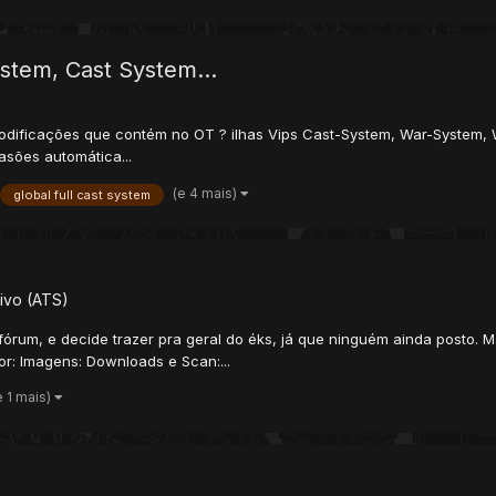
ystem, Cast System...
. Modificações que contém no OT ? ilhas Vips Cast-System, War-System,
asões automática...
(e 4 mais)
global full cast system
ivo (ATS)
fórum, e decide trazer pra geral do éks, já que ninguém ainda posto. M
r: Imagens: Downloads e Scan:...
e 1 mais)