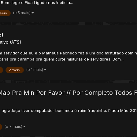
m Jogo e Fica Ligado nas !noticia...
(e 5 mais)
serv
o!
tivo (ATS)
 um servidor que eu e o Matheus Pacheco fez é um dbo misturado com n
cana pra caramba pra quem curte misturas de servidores. Bom...
(e 1 mais)
otserv
ap Pra Min Por Favor // Por Completo Todos F
u agradeço tiver computador bom meu é ruim fraquinho. Placa Mãe G3
(e 7 mais)