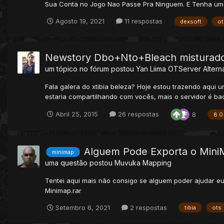
Sua Conta no Jogo Nao Passe Pra Ninguem. E Tenha um Bo
Agosto 19, 2021
11 respostas
dexsoft
ot
Newstory Dbo+Nto+Bleach misturad
um tópico no fórum postou
Yan Liima
OTServer Alterna
Fala galera do xtibia beleza? Hoje estou trazendo aqui
estaria compartilhando com vocês, mais o servidor é ba
Abril 25, 2015
26 respostas
8
8.0
Alguem Pode Exporta o MiniM
minimap
uma questão postou
Muvuka
Mapping
Tentei aqui mais não consigo se alguem poder ajudar e
Minimap.rar
Setembro 6, 2021
2 respostas
tibia
ots