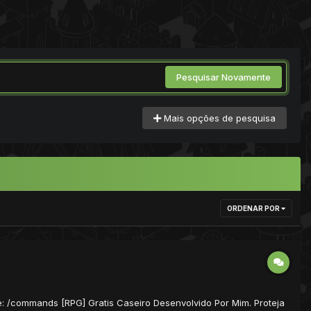
Pesquisar Novamente
Mais opções de pesquisa
ORDENAR POR
ite: /commands [RPG] Gratis Caseiro Desenvolvido Por Mim. Proteja