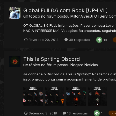
Global Full 8.6 com Rook [UP-LVL]
um tópico no fórum postou
MiltonAlvesJr
OTServ Co
OT GLOBAL 8.6 FULL Informações: Player começa Level 
NÃO A INTERESSE kkk). Vocações Balanceadas, seguindo 
Fevereiro 20, 2014
39 respostas
10
This Is Spriting Discord
um tópico no fórum postou
Nogard
Noticias
Já conhece o Discord da This is Spriting? Nós temos o i
isso, o grupo conta com o acompanhamento de profission
Setembro 3, 2018
13 respostas
1
spr