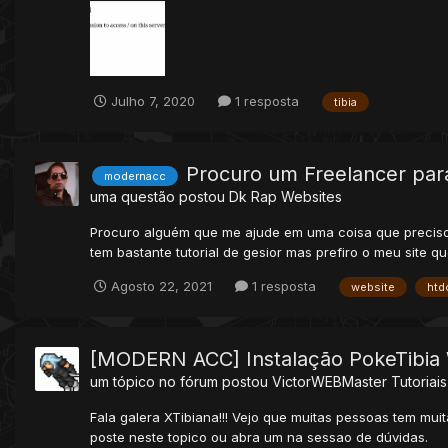
Julho 7, 2020
1 resposta
tibia
Procuro um Freelancer pa
modernacc
uma questão postou
Dk Rap
Websites
Procuro alguém que me ajude em uma coisa que preciso 
tem bastante tutorial de gesior mas prefiro o meu site qu
Agosto 22, 2021
1 resposta
website
htd
[MODERN ACC] Instalação PokeTibia
um tópico no fórum postou
VictorWEBMaster
Tutoriai
Fala galera XTibiana!!! Vejo que muitas pessoas tem mu
poste neste topico ou abra um na sessao de dúvidas.