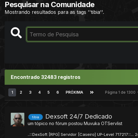
Pesquisar na Comunidade
Mostrando resultados para as tags ''tibia''.
Encontrado 32483 registros
1
2
3
4
5
6
PRÓXIMA
Página 1 de 1300
Dexsoft 24/7 Dedicado
tibia
um tópico no fórum postou
Muvuka
OTServlist
..:::DexSoft [RPG] Servidor [Caseiro] UP-Level 717217:::