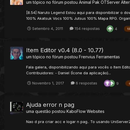
um tópico no fórum postou
Animal Pak
OTServer Alter
[8.54] Naruto Legend Estou aqui para disponibilizar o d
100% Akatsuk Vocs 100% Jutsus 100% Mapa RPG. Organi
Setembro 4, 2011
154 respostas
4
t
Item Editor v0.4 (8.0 - 10.77)
um tópico no fórum postou
Frenvius
Ferramentas
Fala galera, disponibilizando aqui para vocês o Item Edit
Contribuidores: - Daniel (Ícone da aplicação)...
Novembro 1, 2017
6 respostas
9
Ajuda error n pag
uma questão postou
KaboFlow
Websites
Nao d pra criar acc e logar n pag.. To usando UniServerZ.