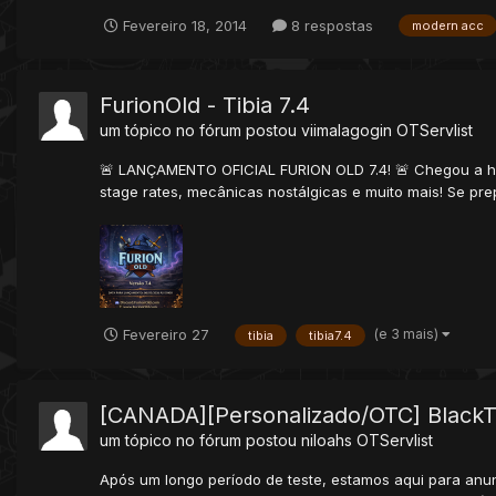
Fevereiro 18, 2014
8 respostas
modern acc
FurionOld - Tibia 7.4
um tópico no fórum postou
viimalagogin
OTServlist
🚨 LANÇAMENTO OFICIAL FURION OLD 7.4! 🚨 Chegou a hora,
stage rates, mecânicas nostálgicas e muito mais! Se prep
(e 3 mais)
Fevereiro 27
tibia
tibia7.4
[CANADA][Personalizado/OTC] BlackTal
um tópico no fórum postou
niloahs
OTServlist
Após um longo período de teste, estamos aqui para anunci