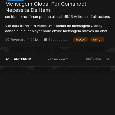
Mensagem Global Por Comando!
Necessita De Item.
um tópico no fórum postou
ultimate1996
Actions e Talkactions
Vim aqui trazer pra vocês um sistema de mensagem Global,
aonde qualquer player pode enviar mensagem através do chat
ou broadcast. Vá na pasta de seu OT/data/talkactions/scripts ,
Fevereiro 4, 2012
4 respostas
tfs0.4
script
copie e cole um arquivo e depois renomeie-o pra
globalmessage . Apague tudo que està no arquivo e substitua
por :...
ANTERIOR
Página 2 de 2
PRÓXIMA