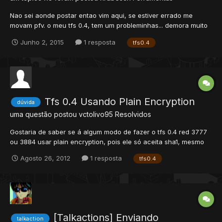
Nao sei aonde postar entao vim aqui, se estiver errado me
movam pfv. o meu tfs 0.4, tem um probleminhas... demora muito
para puchar um player mesmo afastando uma "sqm", ela
Junho 2, 2015
1 resposta
tfs0.4
demora e torno de 5 segundos, antes de coloca o tfs 0.4 tava
certinho o push, vc voltava pushava e ele empurrava o player
na...
Tfs 0.4 Usando Plain Encryption
dúvida
uma questão postou
vctolivo95
Resolvidos
Gostaria de saber se á algum modo de fazer o tfs 0.4 red 3777
ou 3884 usar plain encryption, pois ele só aceita sha1, mesmo
mudando no config lua ele ainda usa o sha1, e preciso usar
Agosto 26, 2012
1 resposta
tfs0.4
plainpara nao dar conflito quando criar conta site/ot e vice
versa. vlw valendo rep+
[Talkactions] Enviando
talkaction