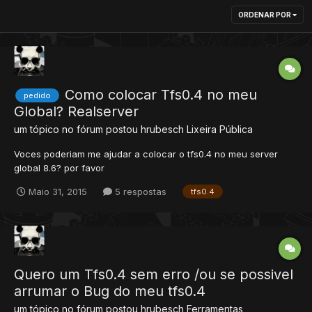
ORDENAR POR
Como colocar Tfs0.4 no meu
pedido
Global? Realserver
um tópico no fórum postou
hrubesch
Lixeira Pública
Voces poderiam me ajudar a colocar o tfs0.4 no meu server
global 8.6? por favor
Maio 31, 2015
5 respostas
tfs0.4
Quero um Tfs0.4 sem erro /ou se possivel
arrumar o Bug do meu tfs0.4
um tópico no fórum postou
hrubesch
Ferramentas