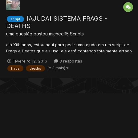
[AJUDA] SISTEMA FRAGS -
script
DEATHS
uma questão postou
micheel15
Scripts
olá Xtibianos, estou aqui para pedir uma ajuda em um script de
Frags e Deaths que eu uso, ele está contando totalmente errado
os deaths, ele conta muito mais a cada 1 morte !!! ele conta
Fevereiro 12, 2016
3 respostas
muito mais deaths, e se alguem puder olhar se os frags estão
(e 3 mais)
frags
deaths
contando mt mais do que matou também e arrumar s...