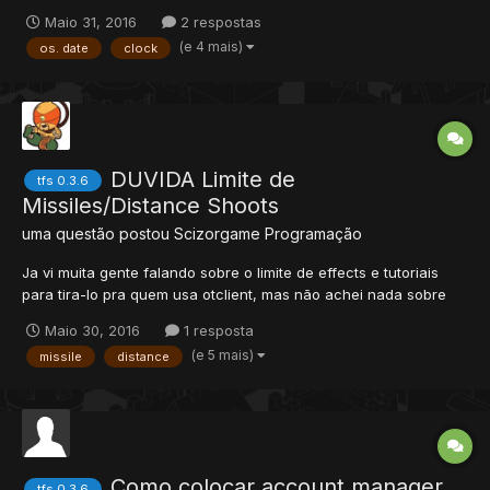
explicação usada em OTserve. Se possivel gostaria de saber
Maio 31, 2016
2 respostas
como usar o os.time com storage.
(e 4 mais)
os. date
clock
DUVIDA Limite de
tfs 0.3.6
Missiles/Distance Shoots
uma questão postou
Scizorgame
Programação
Ja vi muita gente falando sobre o limite de effects e tutoriais
para tira-lo pra quem usa otclient, mas não achei nada sobre
missiles/distance shoots, estou com um problema no meu ot em
Maio 30, 2016
1 resposta
que não esta funcionando os Missiles com numero + que 40,
(e 5 mais)
missile
distance
alguem sabe como arrumar ? tenho sources.
Como colocar account manager
tfs 0.3.6