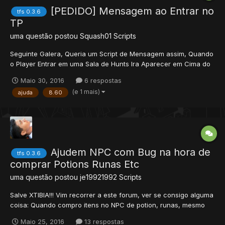
[PEDIDO] Mensagem ao Entrar no
tfs 0.3.6
TP
uma questão postou
Squash01
Scripts
Seguinte Galera, Queria um Script de Mensagem assim, Quando
o Player Entrar em uma Sala de Hunts Ira Aparecer em Cima do
Seu Personagem ou "Outfit" Uma Mensagem de Bem Vindo a
Maio 30, 2016
6 respostas
Sala de Hunts, Em Cor LARANJA tipo Como se fosse comprar
(e 1 mais)
ajuda
8.60
!bless... Que Aparece Aquela Mensagem em cima do...
Ajudem NPC com Bug na hora de
tfs 0.3.6
comprar Potions Runas Etc
uma questão postou
je19921992
Scripts
Salve XTIBIA!!! Vim recorrer a este forum, ver se consigo alguma
coisa: Quando compro itens no NPC de potion, runas, mesmo
com 15 bps e 5k de cap, ele para de comprar quando enche a
Maio 25, 2016
13 respostas
primeira BP... Alguem poderia me ajudar? NPCCHANDLER.LUA