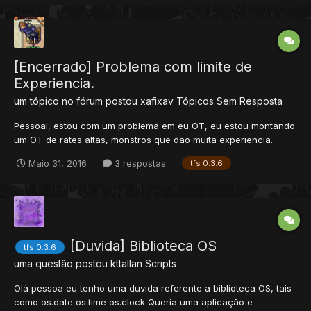
[Encerrado] Problema com limite de
Experiencia.
um tópico no fórum postou
xafixav
Tópicos Sem Resposta
Pessoal, estou com um problema em eu OT, eu estou montando
um OT de rates altas, monstros que dão muita experiencia.
Porém os monstros não dão a exp exata que esta nele. (a rate
Maio 31, 2016
3 respostas
tfs 0.3.6
ja esta 1x) Acaba que se a exp for acima de 2bilhões
(2.000.000,000) o OT da uma XP bugada que leva o jogador até
o lvl 7...
[Duvida] Biblioteca OS
tfs 0.3.6
uma questão postou
kttallan
Scripts
Olá pessoa eu tenho uma duvida referente a biblioteca OS, tais
como os.date os.time os.clock Queria uma aplicação e