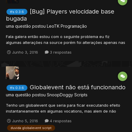
[Bug] Players velocidade base
tfs 0.3.6
bugada
uma questão postou
LeoTK
Programação
Fala galera então estou com o seguinte problema eu fiz
algumas alterações na source porém foi alterações apenas nas
skills mudei os nomes de axe,sword,club,fist,distance,fish para
Junho 3, 2016
3 respostas
machado,espada,kunai,fast,distancia,pesca e adicionei as skills
taijutsu,genjutsu,senjutsu em todas as bibliotecas eu ed...
Globalevent não está funcionando
tfs 0.3.6
uma questão postou
SnoopDoggy
Scripts
Tenho um globalevent que seria para ficar executando efeito
instantaneamente em algumas vocations, mas alem de não
estar funcionando, não apresenta erro no distro Minha tfs é
Junho 5, 2016
4 respostas
CryingDamson v8 -8.6 E estes são os scripts: playereffect.lua...
duvida globalevent script