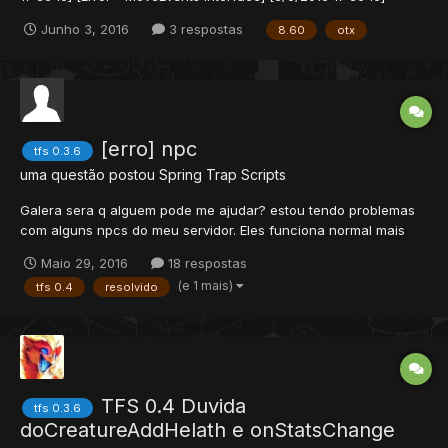
data/movements/scripts/aviso.lua:onStepIn[3/6/2016 17:36:10]
Junho 3, 2016
3 respostas
8.60
otx
Description: [3/6/2016 17:36:10]
data/movements/scripts/aviso.lua:22: attempt to concatenate a
nil value[3/6/2016 1...
[erro] npc
tfs 0.3.6
uma questão postou
Spring Trap
Scripts
Galera sera q alguem pode me ajudar? estou tendo problemas
com alguns npcs do meu servidor. Eles funciona normal mais
quando eu falo HI e vou pra bem longe sem falar bye eles ainda
Maio 29, 2016
18 respostas
fica como se tivesse falando comigo, quando eu volto eles
(e 1 mais)
tfs 0.4
resolvido
ainda estao esperando respostas de mim. E na dis...
TFS 0.4 Duvida
tfs 0.3.6
doCreatureAddHelath e onStatsChange