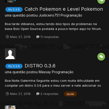
Catch Pokemon e Level Pokemon
tfs 0.3.6
uma questão postou
Justiceiro751
Programação
Boa tarde xtibianos, estou tendo dois tipos de problemas na
base Bolz Open Source postada a pouco tempo aqui no fórum.
1° Problema: Todos sabem que só é permitido carregar 6
Maio 27, 2016
11 respostas
pokemons na bag e que ao capturar um outro pokémon, o
mesmo vai automaticamente para o Deposit Chest, porem o
pokémon es...
DISTRO 0.3.6
tfs 0.3.6
uma questão postou
Massay
Programação
Boa Noite Galerinha Seguinte estou com muita dificuldade em
compilar um distro 0.3.6 para o meu server e nele adicionar os
seguintes systemas , war system e aumentar os limites efeitos e
Maio 27, 2016
2 respostas
ajuda
misseis alem da remoção de alguns bugs por favor se alguem
me ajudar ficarei grato ou se preferir posso até Pagar...