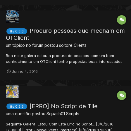
Procuro pessoas que mecham em
tfs 0.3.6
OTClient
um tópico no fórum postou
soltore
Clients
Boa noite galera estou a procura de pessoas com um bom
conhecimento em OTClient tenho propostas boas interessados
me adicionarem no skype fico no aguardo. soltore-ats.projects
Junho 4, 2016
[ERRO] No Script de Tile
tfs 0.3.6
uma questão postou
Squash01
Scripts
Seguinte Galera, Estou Com Este Erro no Script... [3/6/2016
17:36:10] [Error - MoveEvents Interface] [3/6/2016 17:36:10]