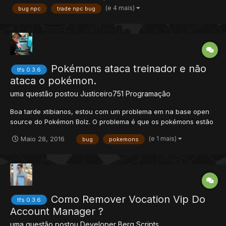
(e 4 mais)
bug npc
trade npc bug
Aparece uma mensagem dizendo que não tenho capacidade!...
Pokémons ataca treinador e não
tfs 0.3.6
ataca o pokémon.
uma questão postou
Justiceiro751
Programação
Boa tarde xtibianos, estou com um problema em na base open
source do Pokémon Bolz. O problema é que os pokémons estão
atacando o Player mesmo se ele estiver com o pokémon pra
(e 1 mais)
Maio 28, 2016
bug
pokemons
fora da PokeBall. Alguém por favor poderia estar me ajudando a
solucionar este tipo de problema ?
Como Remover Vocation Vip Do
tfs 0.3.6
Account Manager ?
uma questão postou
Developer Berg
Scripts