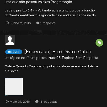
uma questão postou
valakas
Programação
cade o prefixo 0.4 -.- Voltando ao assunto porque a função
doCreatureAddHealth e ignorada pelo onStatsChange no tfs
0.4?
Junho 2, 2016
1 resposta
[Encerrado] Erro Distro Catch
tfs 0.3.6
um tópico no fórum postou
zude96
Tópicos Sem Resposta
Galera Quando Captura um pokemon da esse erro na distro e
ele some
Maio 31, 2016
11 respostas