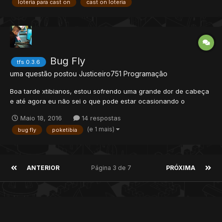
loteria para cast on
cast on loteria
9822, 9819, 2173, 9693}, -- ID dos Ite...
Bug Fly
tfs 0.3.6
uma questão postou
Justiceiro751
Programação
Boa tarde xtibianos, estou sofrendo uma grande dor de cabeça
e até agora eu não sei o que pode estar ocasionando o
problema. Ao usar o !up ou h1 o piso preto escrito UP fica fixado
Maio 18, 2016
14 respostas
no mapa e não tem como se movimentar. Vejam na imagem logo
(e 1 mais)
bug fly
poketibia
abaixo. http://i.imgur.com/9h1n9HS.png
ANTERIOR
Página 3 de 7
PRÓXIMA