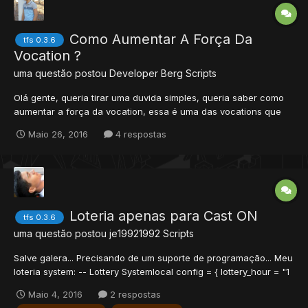
Como Aumentar A Força Da
tfs 0.3.6
Vocation ?
uma questão postou
Developer Berg
Scripts
Olá gente, queria tirar uma duvida simples, queria saber como
aumentar a força da vocation, essa é uma das vocations que
tinha na minha xml, em data/xml/ vocation.xml <vocation
Maio 26, 2016
4 respostas
id="320" name="[VIP] madara uchiha" description="a madara
uchiha [VIP]" needpremium="0" gaincap="20" gainhp="600"
gainmana...
Loteria apenas para Cast ON
tfs 0.3.6
uma questão postou
je19921992
Scripts
Salve galera... Precisando de um suporte de programação... Meu
loteria system: -- Lottery Systemlocal config = { lottery_hour = "1
Hours", -- Tempo ate a proxima loteria (Esse tempo vai aparecer
Maio 4, 2016
2 respostas
somente como broadcast message) rewards_id = {2160, 9810,