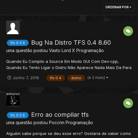
ORDENAR POR
Bug Na Distro TFS 0.4 8.60
tfs 0.3.6
uma questão postou
Vasto Lord X
Programação
Quando Eu Compilo a Source Em Modo GUI Com Dev-cpp,
Quando Eu Tento Ligar o Distro Não Aparece Nada Mais Da Para
Entrar no Servidor .
(e 2 mais)
Junho 7, 2016
tfs 0.4
distro
Erro ao compilar tfs
tfs 0.3.6
uma questão postou
Poccnn
Programação
Alguém sabe porque se deu esse erro? Gostaria de saber como