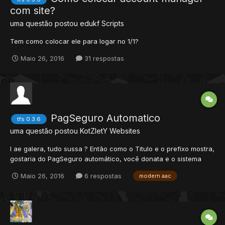
com site?
uma questão postou
edukf
Scripts
Tem como colocar ele para logar no 1/1?
Maio 26, 2016
31 respostas
PagSeguro Automatico
tfs 0.3.6
uma questão postou
KotZletY
Websites
I ae galera, tudo sussa ? Então como o Titulo e o prefixo mostra,
gostaria do PagSeguro automático, você donata e o sistema
entrega os pontos automaticamente. Procurei antes de postar
Maio 26, 2016
6 respostas
modern aac
claro, mais vir que a maioria são Gesior e os 2 ou 3 que tem
para Modern AAC não funcionam ou está in...