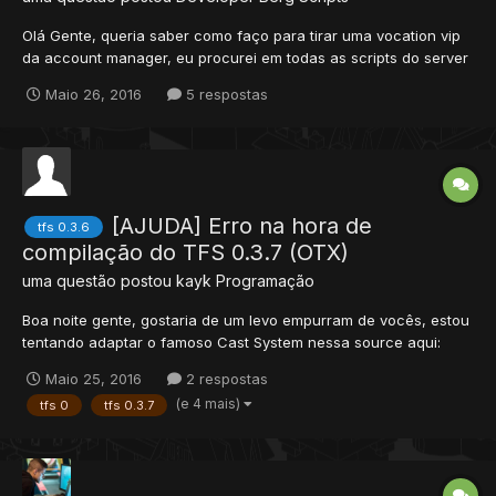
Olá Gente, queria saber como faço para tirar uma vocation vip
da account manager, eu procurei em todas as scripts do server
e o único canto que achei foi em vocation.xml print do que
Maio 26, 2016
5 respostas
estou falando. Tag Da Vocation. <vocation id="300" name="
[VIP] tobirama" description="a tobirama [VIP...
[AJUDA] Erro na hora de
tfs 0.3.6
compilação do TFS 0.3.7 (OTX)
uma questão postou
kayk
Programação
Boa noite gente, gostaria de um levo empurram de vocês, estou
tentando adaptar o famoso Cast System nessa source aqui:
https://github.com/mattyx14/RlMap77x/, Alguns erros de
Maio 25, 2016
2 respostas
compilação, eu consegui corrigir. Mais esse erro aqui, não tô
(e 4 mais)
tfs 0
tfs 0.3.7
conseguindo entender ele, caso agora puder dá algumas luz,
fic...