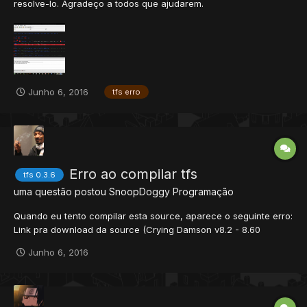
resolve-lo. Agradeço a todos que ajudarem.
Junho 6, 2016
tfs erro
Erro ao compilar tfs
tfs 0.3.6
uma questão postou
SnoopDoggy
Programação
Quando eu tento compilar esta source, aparece o seguinte erro:
Link pra download da source (Crying Damson v8.2 - 8.60
editada): http://speedy.sh/63zSv/source.rar scan:
Junho 6, 2016
https://www.virustotal.com...