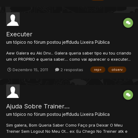
Executer
um tópico no fórum postou
jeffdudu
Lixeira Pública
Aew Galera eu Aki Dnv... Galera queria saber tipo eu tou criando
um ot PROPRIO e queria saber.... como vai aparecer o executer...
se cria Ou Ja Aparece.... e Akele Negosso Que Vem No
Dezembro 15, 2011
2 respostas
rep+
otserv
Baiak.Forgotten Server que ah pessoa bota No SqlStudio e
aparece senha do char que foi criado No Meu Otserver...
Ajuda Sobre Trainer...
um tópico no fórum postou
jeffdudu
Lixeira Pública
Sim galera, Bom Queria Saber Como Faço pra Deixar O Meu
Treiner Sem Logout No Meu Ot... ex: Eu Chego No Treiner atk e
Dou Exit e Ele Nunca Desloga.... Como faço...? Obg Agradeço;;....