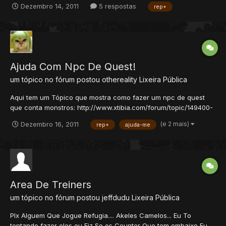
Dezembro 14, 2011
5 respostas
rep+
Ajuda Com Npc De Quest!
um tópico no fórum postou
othereality
Lixeira Pública
Aqui tem um Tópico que mostra como fazer um npc de quest
que conta monstros: http://www.xtibia.com/forum/topic/149400-
creatureevent-quest-para-matar-x-quantidade-de-monstros-
(e 2 mais)
Dezembro 16, 2011
rep+
ajuda-me
com-npc-incluido/ Eu tentei Fazer com que ele desse três
quests diferentes... Mas as três de matar bixos nesse mes...
Area De Treiners
um tópico no fórum postou
jeffdudu
Lixeira Pública
Plx Alguem Que Jogue Refugia.... Akeles Camelos... Eu To
tentando fazer eles eu Fiz So os Counter Que tem embaixo Eu