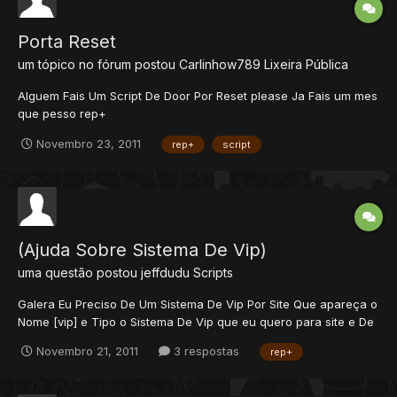
Porta Reset
um tópico no fórum postou
Carlinhow789
Lixeira Pública
Alguem Fais Um Script De Door Por Reset please Ja Fais um mes
que pesso rep+
Novembro 23, 2011
rep+
script
(Ajuda Sobre Sistema De Vip)
uma questão postou
jeffdudu
Scripts
Galera Eu Preciso De Um Sistema De Vip Por Site Que apareça o
Nome [vip] e Tipo o Sistema De Vip que eu quero para site e De
versão 8.6 e Eu quero Qui o Vip Chegue Altomaticamente Em
Novembro 21, 2011
3 respostas
rep+
24h Ou Dias Uteis... Agradeço.;... Se Não For o Local Certo Min
Direcione Para La.... Obg...