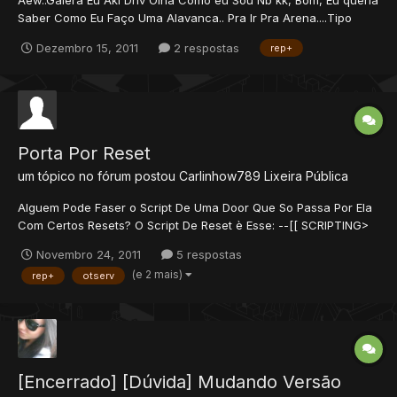
Saber Como Eu Faço Uma Alavanca.. Pra Ir Pra Arena....Tipo
Igual Ah Arena De Refugia Sim Alguem Souber Plx Ajude......... Eu
Dezembro 15, 2011
2 respostas
rep+
quero Saber Como Eu Boto Pra Ela Ir Pra DenTro DA Arena... Vlw
Rep+ Pra quem Ajudar...
Porta Por Reset
um tópico no fórum postou
Carlinhow789
Lixeira Pública
Alguem Pode Faser o Script De Uma Door Que So Passa Por Ela
Com Certos Resets? O Script De Reset è Esse: --[[ SCRIPTING>
MarcelloMkez <scriptING ]] --[[ [Advanced Reset System] Autor:
Novembro 24, 2011
5 respostas
MarcelloMkez Versão: 1.0 TFS: 0.3.6 Testado em: 8.50 Fórum: w...
(e 2 mais)
rep+
otserv
[Encerrado] [Dúvida] Mudando Versão