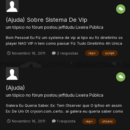
(Ajuda) Sobre Sistema De Vip
um tópico no fórum postou
jeffdudu
Lixeira Pública
Bom Pessoal Eu Fiz um systema de vip ai tipo eu fiz direitinho os
player NAO VIP n tem como passar Fiz Tudo Direitinho Ah Unica
Coisa que eu quero eh Uma Script Que ah pessoa Vira VIP
Novembro 16, 2011
2 respostas
rep+
script
Clikando Na quest. Se Alguem Pode Min Ajuda Agradeço Muito
Se n For o Lugar Certo Min Mova Pra o L...
(Ajuda)
um tópico no fórum postou
jeffdudu
Lixeira Pública
Galera Eu Queria Saber. Ex: Tem Otserver que O Ipfixo eh assim
Ex: De Um Ot cryson.com..certo.. ai galera eu queria saber como
eu faço pra botar o ip do Meu Otserv Comm esse >>.com<<<
Novembro 16, 2011
1 resposta
rep+
otserv
Igual O Do Cryson.. Agradeço >>>>>..Se n For ah Area Certa Min
Direcione Para Ah Area Correta Obg<<...