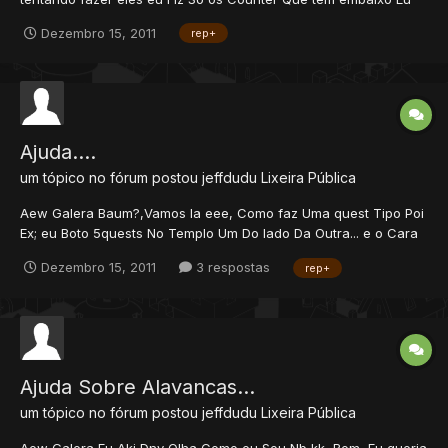
Queria Saber.... Como Faço Pra Conseguir Akeles Archway que
Dezembro 15, 2011
rep+
Fica em cima Que Si Chama Wooden Archway Agradeço.... Si n
For o Lugar.. Certo Min Mova..
Ajuda....
um tópico no fórum postou
jeffdudu
Lixeira Pública
Aew Galera Baum?,Vamos la eee, Como faz Uma quest Tipo Poi
Ex; eu Boto 5quests No Templo Um Do lado Da Outra... e o Cara
So Pod fazer 1? Obg Valew Rep+ Pra quem Ajudar.....
Dezembro 15, 2011
3 respostas
rep+
Ajuda Sobre Alavancas...
um tópico no fórum postou
jeffdudu
Lixeira Pública
Aew..Galera Eu Aki Dnv Olha Como eu Sou Nb kk, Bom, Eu queria