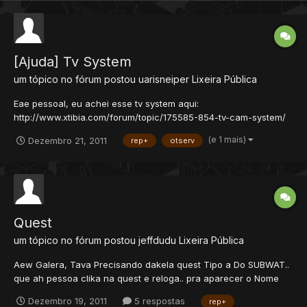
[Ajuda] Tv System
um tópico no fórum postou
uarisneiper
Lixeira Pública
Eae pessoal, eu achei esse tv system aqui:
http://www.xtibia.com/forum/topic/175585-854-tv-cam-system/
ai eu descobri que precisava das sources do server que ele
(e 1 mais)
Dezembro 21, 2011
rep+
otserv
pegou, e depois de um tempo o brun123 postou o server
completo. MAIS como eu sou uma anta eu nao entendo
absolutamente nada de sourc...
Quest
um tópico no fórum postou
jeffdudu
Lixeira Pública
Aew Galera, Tava Precisando dakela quest Tipo a Do SUBWAT..
que ah pessoa clika na quest e reloga.. pra aparecer o Nome
Vip... quem PodeR Min ajudar.. Ganha Rep+.. Obg
Dezembro 19, 2011
5 respostas
rep+