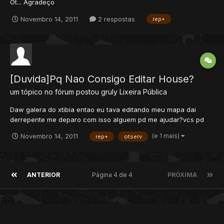
Ot... Agradeço
Novembro 14, 2011
2 respostas
rep+
[Duvida]Pq Nao Consigo Editar House?
um tópico no fórum postou
gruly
Lixeira Pública
Daw galera do xtibia entao eu tava editando meu mapa dai
derrepente me deparo com isso alguem pd me ajudar?vcs pd
ver que nao da pra criar ou editar house!!! alguem me ajuda
(e 1 mais)
Novembro 14, 2011
rep+
otserv
pliss eu ja desistalei e instalei o RME e nao deu certo REP++ vlw
ANTERIOR
Página 4 de 4
PRÓXIMA