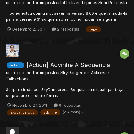
um tópico no fórum postou
lohholiver
Tópicos Sem Resposta
Tipo eu estou com um ot sever na versão 8.60 e queria muda-lá
para a versão 9.31 só que não sei como mudar, se alguém
puder me ajudar a mudar darei Rep+
Dezembro 2, 2011
2 respostas
rep+
[Action] Advinhe A Sequencia
action
um tópico no fórum postou
SkyDangerous
Actions e
Talkactions
Script retirado por SkyDangerous. Se quiser um igual que faça
ou procure em outro forum.
Novembro 27, 2011
9 respostas
(e 4 mais)
skydangerous
advinhe