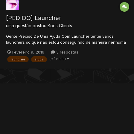
[PEDIDO] Launcher
uma questão postou
Boos
Clients
Gente Preciso De Uma Ajuda Com Launcher tentei vários
launchers só que não estou conseguindo de maneira nenhuma
fazer funcionar (apenas na hora de updatar é claro) eu sempre
Fevereiro 9, 2016
3 respostas
coloco os arquivos que vão updatar nesse site >
(e 1 mais)
launcher
ajuda
http://www.pokemongod.890m.com/patch/ ---> Me passe um
launcher que funci...