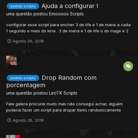
Ajuda a configurar !
pedido scripts
uma questão postou
Emooooo
Scripts
configurar esse script para encher 3 de life e 1 de mana a cada
1 segundo e meio do kina . 3 de mana e 1 de life o do mage e 2
de mana e 2 de life o do pala, tudo a cada 1.5 segundos. (+rep)
Agosto 26, 2018
<?xml version="1.0" encoding="UTF-8"?> <vocations>
<vocation id="0" clientid="0" name="No...
Drop Random com
pedido scripts
porcentagem
uma questão postou
LeoTK
Scripts
Fala galera procurei muito mas não consegui achar, alguém
poderia fazer um script para dropar items randomicamente
configuráveis de mais de um monstro por exemplo os monstros
Agosto 26, 2018
minotaur,orc tem 50% de chance de dropar um machado ou
uma espada e 5% de chance de dropar as duas o machado e
a...