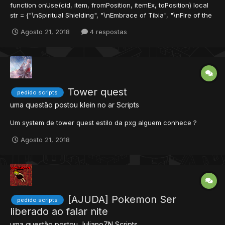
function onUse(cid, item, fromPosition, itemEx, toPosition) local
str = {"\nSpiritual Shielding", "\nEmbrace of Tibia", "\nFire of the
Suns", "\nSpark of the Phoenix", "\nWisdom of Solitude",
Agosto 21, 2018
4 respostas
"\nTwist of Fate"} local result = "Received blessings:" local
player = Player(cid) f...
Tower quest
pedido scripts
uma questão postou
klein no ar
Scripts
Um system de tower quest estilo da pxg alguem conhece ?
Agosto 21, 2018
[AJUDA] Pokemon Ser
pedido scripts
liberado ao falar nite
uma questão postou
JulianoZN
Scripts