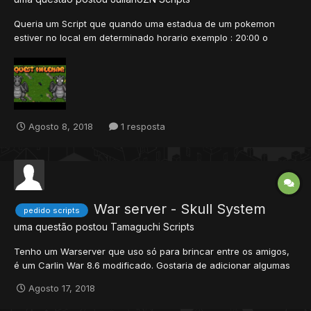
Queria um Script que quando uma estadua de um pokemon
estiver no local em determinado horario exemplo : 20:00 o
player que for la e digitar nite, a estatua se transformaria em um
dragonite
Agosto 8, 2018
1 resposta
War server - Skull System
pedido scripts
uma questão postou
Tamaguchi
Scripts
Tenho um Warserver que uso só para brincar entre os amigos,
é um Carlin War 8.6 modificado. Gostaria de adicionar algumas
funções, mas não estou achando nos forums: 1. Script para que
Agosto 17, 2018
a Red e a Black Skull não façam o player perder item quando
morre (queria usar o sistema de Skull apenas...