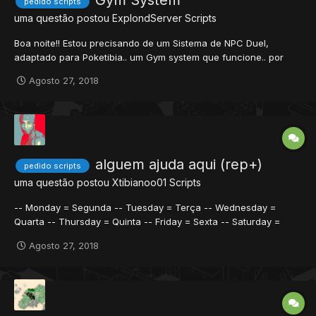
Gym System
pedido scripts
uma questão postou
ExplondServer
Scripts
Boa noite!! Estou precisando de um Sistema de NPC Duel,
adaptado para Poketibia.. um Gym system que funcione.. por
favor! Alguém poderia disponibilizar? Fico agradecido!
Agosto 27, 2018
alguem ajuda aqui (rep+)
pedido scripts
uma questão postou
Xtibianoo01
Scripts
-- Monday = Segunda -- Tuesday = Terça -- Wednesday =
Quarta -- Thursday = Quinta -- Friday = Sexta -- Saturday =
Sabado -- Sunday = Domingo function onLogin(cid) DoubleDays
Agosto 27, 2018
= {"Sunday"} if isInArray(DoubleDays, os.date("%A")) then
doPlayerSetRate(cid, SKILL__LEVEL, 2.0)...