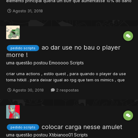
elemento principal queria um buff que aumentasse 10% do dano
de gelo ou 10% de dano mágico Fico grato desde já
Agosto 31, 2018
ao dar use no bau o player
pedido scripts
morre !
uma questão postou
Emooooo
Scripts
criar uma actions , estilo quest , para quando o player da use
toma hitkill . para deixar igual ao rpg que tem os mimics , que
são baus que quando o player abre o bau mata o player . +rep
Agosto 30, 2018
2 respostas
colocar carga nesse amulet
pedido scripts
uma questão postou
Xtibianoo01
Scripts