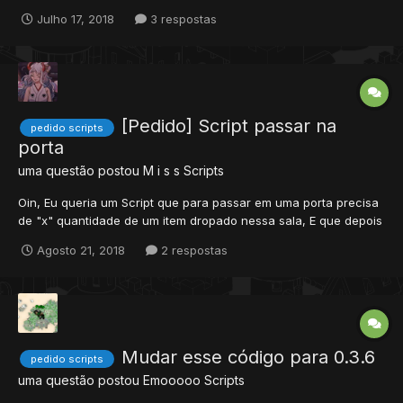
exemplo a cada 1 level upado ela sobe 10 de damage... outra
Julho 17, 2018
3 respostas
coisa também, como coloco mudança no tempo e clima do ot?,
por exemplo chuva e ciclo de noite e dia, agradeço muito s...
[Pedido] Script passar na
pedido scripts
porta
uma questão postou
M i s s
Scripts
Oin, Eu queria um Script que para passar em uma porta precisa
de "x" quantidade de um item dropado nessa sala, E que depois
que um player passar nela os outros sejam teleportados para o
Agosto 21, 2018
2 respostas
Cp. A sala é assim https://prnt.sc/klckl7 agradeço s2.
Mudar esse código para 0.3.6
pedido scripts
uma questão postou
Emooooo
Scripts