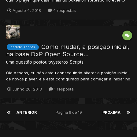
qual o player que catar mais do pokemon sorteado no evento
ganha x premio. obgd s2
Agosto 4, 2018
4 respostas
Como mudar, a posição inicial,
pedido scripts
na base DxP Open Source...
uma questão postou
twysterox
Scripts
Ola a todos, eu não estou conseguindo alterar a posição inicial
de novos player, ele esta configurado para começar a iniciar no
centro pokemon, e com 6 pokes iniciais, eu consegui remover
Junho 20, 2018
1 resposta
eles através do account manager e trocar os itens, porém a
posição ainda é a mesma, gostaria de fazer uma nova p...
ANTERIOR
Página 6 de 19
PRÓXIMA