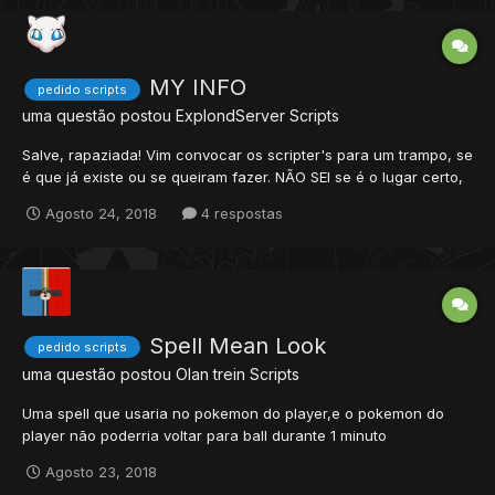
MY INFO
pedido scripts
uma questão postou
ExplondServer
Scripts
Salve, rapaziada! Vim convocar os scripter's para um trampo, se
é que já existe ou se queiram fazer. NÃO SEI se é o lugar certo,
se não for, peço que mudem, por favor. Seguinte, eu estava
Agosto 24, 2018
4 respostas
procurando e não achei o script para mim ver as minhas
informações, achei apenas isto: (FINAL DO TOP...
Spell Mean Look
pedido scripts
uma questão postou
Olan trein
Scripts
Uma spell que usaria no pokemon do player,e o pokemon do
player não poderria voltar para ball durante 1 minuto
Agosto 23, 2018