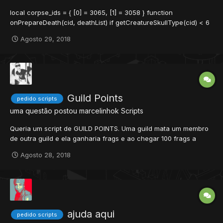
local corpse_ids = { [0] = 3065, [1] = 3058 } function
onPrepareDeath(cid, deathList) if getCreatureSkullType(cid) < 6
then if getPlayerSlotItem(cid, CONST_SLOT_NECKLACE).itemid ==
Agosto 29, 2018
11387 then doCreatureSetDropLoot(cid, false)
doPlayerSetLossPercent(cid, experi...
Guild Points
pedido scripts
uma questão postou
marcelinhok
Scripts
Queria um script de GUILD POINTS. Uma guild mata um membro
de outra guild e ela ganharia frags e ao chegar 100 frags a
todos os membros da guild ganharia 50 points. O ataque pode
Agosto 28, 2018
ser automático, todas guilds vcs guilds ou por comando ou do
jeito melhor que a pessoa possa fazer. Queria...
ajuda aqui
pedido scripts