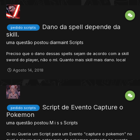
Dano da spell depende da
pedido scripts
skill.
uma questão postou
diarmaint
Scripts
Preciso que o dano dessas spells sejam de acordo com a skill
sword do player, não o ml. Quanto mais skill mais dano. local
combat = createCombatObject() setCombatParam(combat,
Agosto 14, 2018
COMBAT_PARAM_TYPE, COMBAT_POISONDAMAGE)
setCombatParam(combat, COMBAT_PARAM_EFFECT, 9)
setCombatParam(combat, COMBA...
Script de Evento Capture o
pedido scripts
Pokemon
uma questão postou
M i s s
Scripts
Oi eu Queria um Script para um Evento "capture o pokemon" no