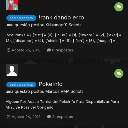
!rank dando erro
pedido scripts
uma questão postou
Xtibianoo01
Scripts
local ranks = { ['fist'] = {0}, ['club'] = {1}, ['sword'] = {2}, ['axe'] =
{3}, ['distance'] = {4}, ['shield'] = {5}, ['fish'] = {6}, ['magic'] =
{7}, ['level'] = {8}, } function onSay(cid, words, param) local msg
Agosto 25, 2018
6 respostas
= string.lower(param) if rank...
PokeInfo
pedido scripts
uma questão postou
Marcos VMA
Scripts
Alguem Por Acaso Tenha Um PokeInfo Para Disponibilizar Para
Min , Se Possivel Obrigado.
Agosto 24, 2018
2 respostas