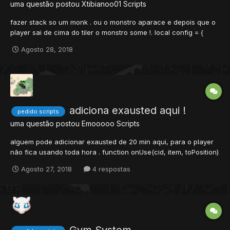
uma questão postou
Xtibianoo01
Scripts
fazer stack so um monk . ou o monstro aparace e depois que o
player sai de cima do tiler o monstro some !. local config = {
gStorage = 34349, monster = "monk", time = 1, pos = {x = 220, y
Agosto 28, 2018
= 17, z = 6} } function onStepIn(cid, item, position, fromPositi...
adiciona exausted aqui !
pedido scripts
uma questão postou
Emooooo
Scripts
alguem pode adicionar exausted de 20 min aqui, para o player
não fica usando toda hora . function onUse(cid, item, toPosition)
rock1pos = {x=195, y=118, z=9, stackpos=1} -- Posição da Pedra
Agosto 27, 2018
4 respostas
getrock1 = getThingfromPos(rock1pos) UniID = 3331 -- UniqueID
que vai se...