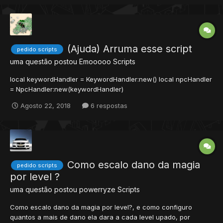
(Ajuda) Arruma esse script
pedido scripts
uma questão postou
Emooooo
Scripts
local keywordHandler = KeywordHandler:new() local npcHandler
= NpcHandler:new(keywordHandler)
NpcSystem.parseParameters(npcHandler) function
Agosto 22, 2018
6 respostas
onCreatureAppear(cid) npcHandler:onCreatureAppear(cid) end
function onCreatureDisappear(cid)
npcHandler:onCreatureDisappear(cid) end function onC...
Como escalo dano da magia
pedido scripts
por level ?
uma questão postou
powerryze
Scripts
Como escalo dano da magia por level?, e como configuro
quantos a mais de dano ela dara a cada level upado, por