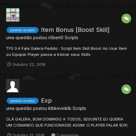
Item Bonus [Boost Skill]
pedido scripts
uma questão postou
r0bert0
Scripts
TFS 0.4 Fala Galera Pedido : Script Item Skill Boost Ao Usar Item
ou Equipar Player passa a treinar seus Skills
(Fist,Axe,Club,Sword,Distance) X Vezes mais rapido Por Y
Outubro 22, 2018
Tempo determinado No Forum encontrei algo parecido porem
apenas relacio...
Exp
pedido scripts
uma questão postou
klbkevinklb
Scripts
OLÁ GALERA, BOM DOMINGO A TODOS, SEGUINTE EU QUERIA
UM COMANDO QUE FUNCIONASSE ASSIM: O PLAYER FALAR !EXP,
E RETIRAR UMA QUANTIA X DO ITEM 2145, E DEPOIS DE RETIRAR
Outubro 21, 2018
2 respostas