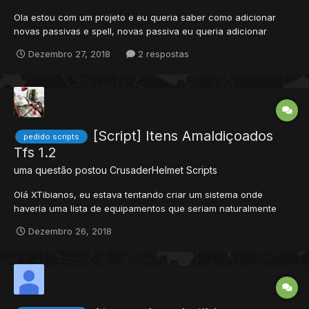
Ola estou com um projeto e eu queria saber como adicionar
novas passivas e spell, novas passiva eu queria adicionar
aquela passiva do lucario igual do pxg, e a spell eu queria
Dezembro 27, 2018
2 respostas
adicionar o iron defense mais so que com a imagen do mega
scizor, alguém poderia me ajudar
[Script] Itens Amaldiçoados
pedido scripts
Tfs 1.2
uma questão postou
CrusaderHelmet
Scripts
Olá XTibianos, eu estava tentando criar um sistema onde
haveria uma lista de equipamentos que seriam naturalmente
amaldiçoados onde o mais básico o jogador não conseguiria
Dezembro 26, 2018
desequipa-lo,, ao mais elevado onde o jogador receberia dano
enquanto usar o item (levando em consideração que todos os
itens am...