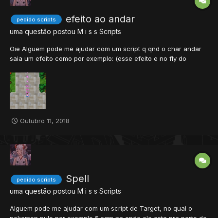
efeito ao andar
pedido scripts
uma questão postou
M i s s
Scripts
Oie Alguem pode me ajudar com um script q qnd o char andar
saia um efeito como por exemplo: (esse efeito e no fly do
pokemon, eu gostaria q fosse no player msm)
Outubro 11, 2018
Spell
pedido scripts
uma questão postou
M i s s
Scripts
Alguem pode me ajudar com um script de Target, no qual o