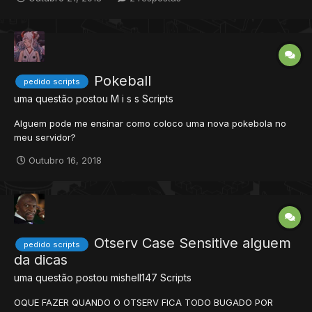
ELE AUMENTASSE 20% A EXP QUE ELE TA RECEBENDO POR 20
MINUTOS, DEPOIS DISSO APARECER UMA MENSAGEM PRA ELE
FALANDO QUE O EFEI...
Pokeball
pedido scripts
uma questão postou
M i s s
Scripts
Alguem pode me ensinar como coloco uma nova pokebola no
meu servidor?
Outubro 16, 2018
Otserv Case Sensitive alguem
pedido scripts
da dicas
uma questão postou
mishell147
Scripts
OQUE FAZER QUANDO O OTSERV FICA TODO BUGADO POR