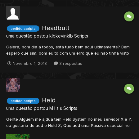
Headbutt
pedido scripts
uma questão postou
klbkevinklb
Scripts
Galera, bom dia a todos, esta tudo bem aqui ultimamente? Bem
espero que sim, bom eu to com um erro que eu nao tinha visto
ainda no sv, eu coloquei alguns pokes novos no headbut em
Novembro 1, 2018
3 respostas
questao aos player que pediram, porem quando uso o order na
arvore, ele da esse erro. [01/11/2018 07:49:...
Held
pedido scripts
uma questão postou
M i s s
Scripts
Gente Alguem me ajdua tem Held System no meu servidor X e Y,
eu gostaria de add o Held Z, Que add uma Passiva especial no
Pokemon (que desse dano). Esse help pode ser colocado no
pokemon Mesmo o pokemon ja tendo Um X e um Y, e nao sendo