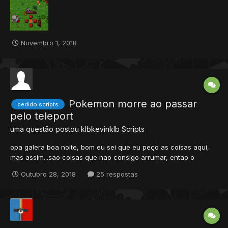
possivel coloca mais de um Z. Agradeço MTTTTTTTTTT se...
Novembro 1, 2018
Pokemon morre ao passar
pedido scripts
pelo teleport
uma questão postou
klbkevinklb
Scripts
opa galera boa noite, bom eu sei que eu peço as coisas aqui,
mas assim...sao coisas que nao consigo arrumar, entao o
problema é assim, o player passa com poke pra fora da ball no
Outubro 28, 2018
25 respostas
teleport e ele morre, alguem poderia me ajudar?