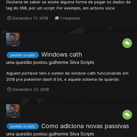
Gostaria de saber se existe alguma forma de pegar os dados da
tag do XML por um script. Por exemplo, em actions voce
consegue pegar o id do item que vc ta usando com o comando
Dezembro 17, 2018
1 resposta
item.itemid Ja em weapons queria saber se tem como vc pegar
o valor max e min da tag por comando. <wan...
Windows cath
pedido scripts
uma questão postou
guilherme Silva
Scripts
Alguem porfavor tem o sistem de window cath funcionando em
2018 pra pokemon dash 8.54, e aquele sistema de quando
player catar um pokemon aparace uma telinha mostrando
Dezembro 27, 2018
quanto de ball ele taco e a exp que ganho ?
Como adiciona novas passivas
pedido scripts
uma questão postou
guilherme Silva
Scripts