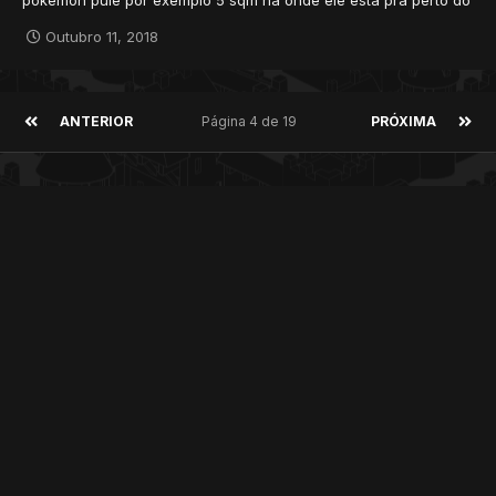
pokemon pule por exemplo 5 sqm na onde ele esta pra perto do
pokemon targetado e saia um atk com dano?
Outubro 11, 2018
ANTERIOR
Página 4 de 19
PRÓXIMA