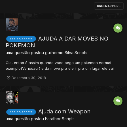
ORDENAR POR
AJUDA A DAR MOVES NO
pedido scripts
POKEMON
uma questão postou
guilherme Silva
Scripts
Ola, entao é assim quando voce pega um pokemon normal
exemplo(Venusaur) e da move pra ele ir pra um lugar ele vai
com a animacao certinha, eu fiz algum megas e quando dou
Dezembro 30, 2018
move pra ele ir pra algum lugar ele vai meio que teleportando
travando sem animacao, poderia me ajudaaa?
Ajuda com Weapon
pedido scripts
uma questão postou
Farathor
Scripts