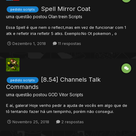
Spell Mirror Coat
pedido scripts
uma questão postou
Olan trein
Scripts
Essa Spell é que nem o reflect,mas em vez de funcionar com 1
atk e refletir iria refletir 5 atks. Exemplo:No Ot pokemon , o
wobbuffet tem esse atk.
Dezembro 1, 2018
11 respostas
[8.54] Channels Talk
pedido scripts
Commands
uma questão postou
GOD Vitor
Scripts
E aí, galera! Hoje venho pedir a ajuda de vocês em algo que de
tô tentando fazer há um tempinho, porém não consegui.
Primeiramente, não liguem para o nome (Meu inglês é muito
Novembro 25, 2018
2 respostas
bad). *Como funciona? - Ao clicar em um item, abriria uma
janela de canais, porém somente c...