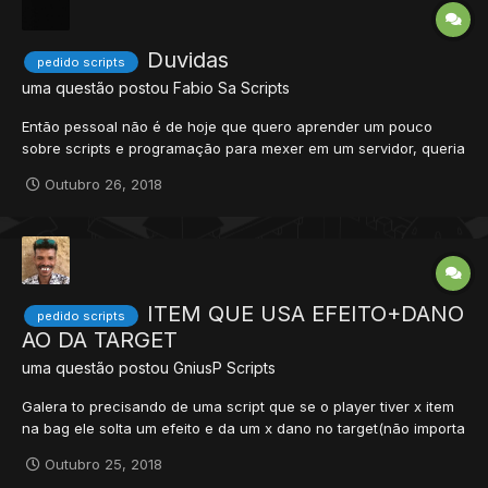
Duvidas
pedido scripts
uma questão postou
Fabio Sa
Scripts
Então pessoal não é de hoje que quero aprender um pouco
sobre scripts e programação para mexer em um servidor, queria
que alguém me indicasse por onde começar, lugares onde eu
Outubro 26, 2018
possa estudar, ver videos e por onde realmente iniciar pra ter
vontade de continuar, porque vendo parece ser algo bem
comple...
ITEM QUE USA EFEITO+DANO
pedido scripts
AO DA TARGET
uma questão postou
GniusP
Scripts
Galera to precisando de uma script que se o player tiver x item
na bag ele solta um efeito e da um x dano no target(não importa
a distancia) e o item não precisa estar equipado em nenhum
Outubro 25, 2018
lugar, somente na bag.