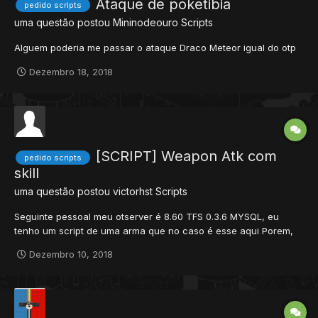
Ataque de poketibia
pedido scripts
uma questão postou
Mininodeouro
Scripts
Alguem poderia me passar o ataque Draco Meteor igual do otp
Dezembro 18, 2018
[SCRIPT] Weapon Atk com
pedido scripts
skill
uma questão postou
victorhst
Scripts
Seguinte pessoal meu otserver é 8.60 TFS 0.3.6 MYSQL, eu
tenho um script de uma arma que no caso é esse aqui Porem,
esse script e de uma weapon que eu criei de paladin, que no
Dezembro 10, 2018
caso ela lança as flechas com os efeitos e os danos
elementais... so que o dano dela é tip...