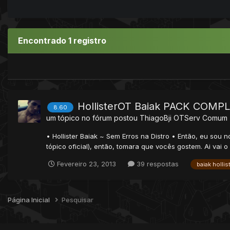
Encontrado 1 registro
HollisterOT Baiak PACK COMP
8.60
um tópico no fórum postou
ThiagoBji
OTServ Comum
• Hollister Baiak ~ Sem Erros na Distro • Então, eu sou
tópico oficial), então, tomara que vocês gostem. Ai vai o 
Fevereiro 23, 2013
39 respostas
baiak hollis
Página Inicial
Pesquisar