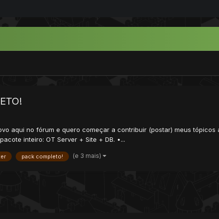
LETO!
 novo aqui no fórum e quero começar a contribuir (postar) meus tópicos 
pacote inteiro: OT Server + Site + DB. •...
(e 3 mais)
ter
pack completo!