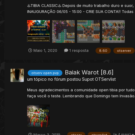
♨️TIBIA CLASSIC♨️ Depois de muito trabalho duro e suor,
INAUGURAÇÃO 06/05 - 15:00 - CRIE SUA CONTA‼️ Todas a
Maio 1, 2020
1 resposta
8.60
otserver
Baiak Warot [8.6]
otserv open pvp
um tópico no fórum postou
Supot
OTServlist
Meus agradecimentos a comunidade open tibia por tudo e 
faça você o teste. Lembrando que Domingo tem Invasão.
(e 4 mais)
Março 3, 2019