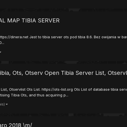
L MAP TIBIA SERVER
s://dinera.net Jest to tibia server ots pod tibia 8.6. Bez owijania w bawe
...
Tibia, Ots, Otserv Open Tibia Server List, Otservl
List, Otservlist Ots List. https://ots-list.org Ots List of database tibia 
ising Tibia Ots, and thus acquiring p...
ais)
aro 2018 \m/