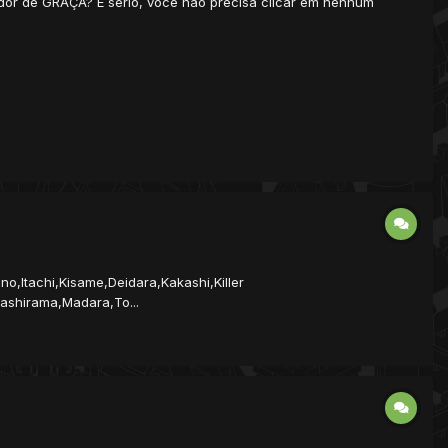
dor de GRAÇA? É sério, você não precisa clicar em nenhum
,Itachi,Kisame,Deidara,Kakashi,Killer
ashirama,Madara,To...