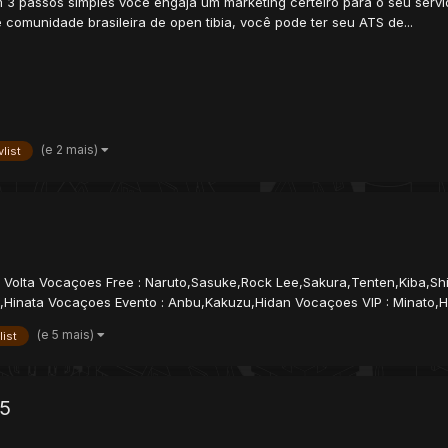
3 passos simples você engaja um marketing certeiro para o seu servi
 comunidade brasileira de open tibia, você pode ter seu ATS de...
(e 2 mais)
list
olta Vocaçoes Free : Naruto,Sasuke,Rock Lee,Sakura,Tenten,Kiba,Shino
Hinata Vocaçoes Evento : Anbu,Kakuzu,Hidan Vocaçoes VIP : Minato,H
(e 5 mais)
list
5