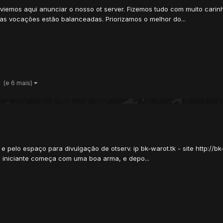
 viemos aqui anunciar o nosso ot server. Fizemos tudo com muito carin
s vocações estão balanceadas. Priorizamos o melhor do...
(e 6 mais)
pelo espaço para divulgação de otserv. ip bk-warot.tk - site http://bk
 iniciante começa com uma boa arma, e depo...