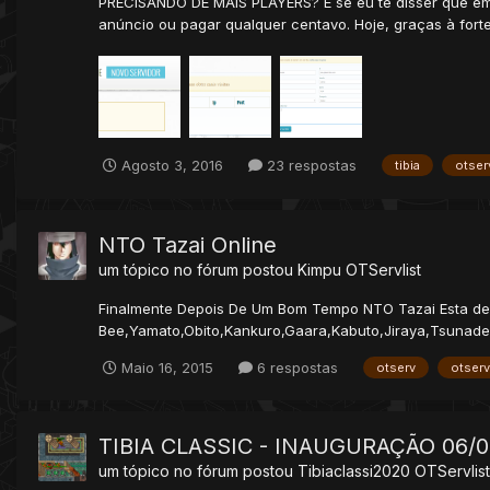
PRECISANDO DE MAIS PLAYERS? E se eu te disser que em 
anúncio ou pagar qualquer centavo. Hoje, graças à forte
Agosto 3, 2016
23 respostas
tibia
otserv
NTO Tazai Online
um tópico no fórum postou
Kimpu
OTServlist
Finalmente Depois De Um Bom Tempo NTO Tazai Esta de V
Bee,Yamato,Obito,Kankuro,Gaara,Kabuto,Jiraya,Tsunade,
Maio 16, 2015
6 respostas
otserv
otserv
TIBIA CLASSIC - INAUGURAÇÃO 06/0
um tópico no fórum postou
Tibiaclassi2020
OTServlist