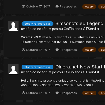
Outubro 17, 2017
7 respostas
otserv
tib
Simsonots.eu Legend 
otserv hardcore pvp
um tópico no fórum postou
OtsTibianos
OTServlist
Witam OPIS OTS'a IP : simsonots.eu - Latest News PORT : 
+) Demon Helmet Quest (lvl 100 +) Summer Dress Quest (Ank
Outubro 17, 2017
8 respostas
otserv
tib
Dinera.net New Start 
otserv hardcore pvp
um tópico no fórum postou
OtsTibianos
OTServlist
Hello, I wish to present a unique server that is http://din
400 50-100: x 300 100-120: x 200 120-140: x 100 1...
Outubro 17, 2017
9 respostas
otserv
tib