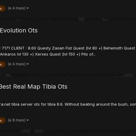
(e 4 mais)
ia
Evolution Ots
7171 CLIENT : 8.60 Questy Zaoan Fist Quest (lvl 80 +) Behemoth Quest (l
aros lvl 130 +) Xerxes Quest (lvl 150 +) Pits of...
(e 4 mais)
ia
Best Real Map Tibia Ots
era.net tibia server ots for tibia 8.6. Without beating around the bush, so
(e 8 mais)
ia