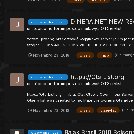
otserv
otservlist
DINERA.NET NEW REA
otserv hardcore pvp
um tópico no fórum postou
mailowy5
OTServlist
Witam, pragnę przedstawić wyjątkowy server jakim jest http
Stages 1-50: x 400 50-80: x 200 80-100: x 30 100-120: x 10
(e 6 mais)
Novembro 23, 2018
otserv
rlmap
https://Ots-List.org - 
otserv hardcore pvp
um tópico no fórum postou
mailowy5
OTServlist
https://Ots-List.org - Tibia, Ots, Otserv Open Tibia Server 
Otserv list was created to facilitate the owners Ots advert
(e 5 m
Novembro 23, 2018
otserv
otservlist
Baiak Brasil 2018 Bolson
otserv open pvp