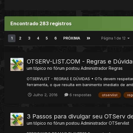
Encontrado 283 registros
1
2
3
4
5
6
PRÓXIMA
Página 1 de 12
OTSERV-LIST.COM - Regras e Dúvida
um tópico no fórum postou
Administrador
Regras
OTSERVLIST - REGRAS E DÚVIDAS • OTs devem respeitar as
ferramenta, o que resulta em banimento imediato de amb
Julho 2, 2016
6 respostas
otservlist
reg
3 Passos para divulgar seu OTServ d
um tópico no fórum postou
Administrador
OTServlist