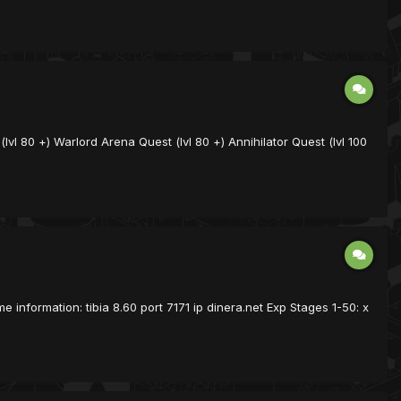
vl 80 +) Warlord Arena Quest (lvl 80 +) Annihilator Quest (lvl 100
me information: tibia 8.60 port 7171 ip dinera.net Exp Stages 1-50: x