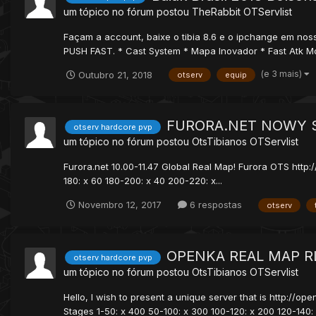
um tópico no fórum postou
TheRabbit
OTServlist
Façam a account, baixe o tibia 8.6 e o ipchange em nosso
PUSH FAST. * Cast System * Mapa Inovador * Fast Atk Mo
(e 3 mais)
Outubro 21, 2018
otserv
equip
FURORA.NET NOWY ST
otserv hardcore pvp
um tópico no fórum postou
OtsTibianos
OTServlist
Furora.net 10.00-11.47 Global Real Map! Furora OTS http://
180: x 60 180-200: x 40 200-220: x...
Novembro 12, 2017
6 respostas
otserv
OPENKA REAL MAP RL
otserv hardcore pvp
um tópico no fórum postou
OtsTibianos
OTServlist
Hello, I wish to present a unique server that is http://ope
Stages 1-50: x 400 50-100: x 300 100-120: x 200 120-140: x