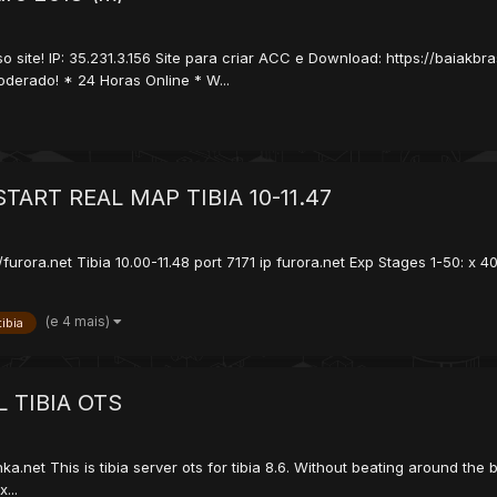
 site! IP: 35.231.3.156 Site para criar ACC e Download: https://baiakbra
derado! * 24 Horas Online * W...
ART REAL MAP TIBIA 10-11.47
furora.net Tibia 10.00-11.48 port 7171 ip furora.net Exp Stages 1-50: x 
(e 4 mais)
tibia
 TIBIA OTS
nka.net This is tibia server ots for tibia 8.6. Without beating around the
...