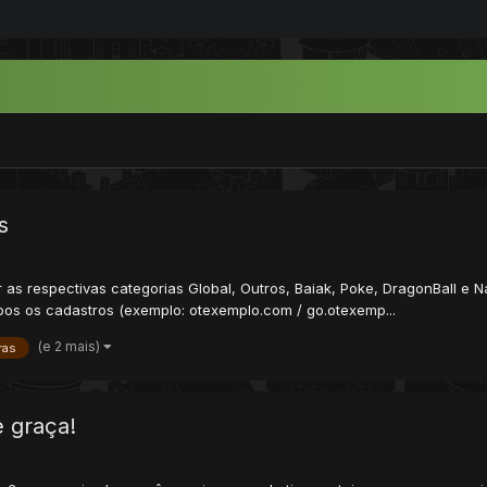
s
 respectivas categorias Global, Outros, Baiak, Poke, DragonBall e N
os os cadastros (exemplo: otexemplo.com / go.otexemp...
(e 2 mais)
ras
e graça!