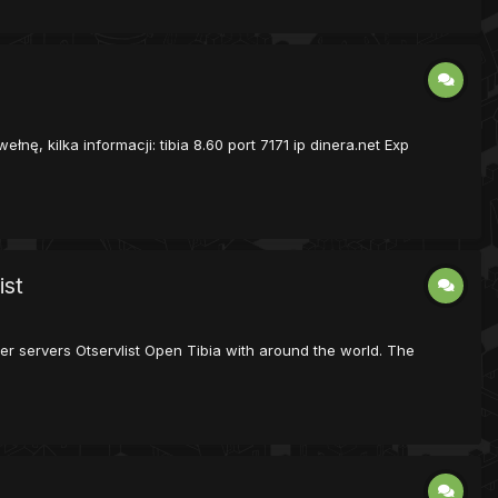
łnę, kilka informacji: tibia 8.60 port 7171 ip dinera.net Exp
ist
server servers Otservlist Open Tibia with around the world. The