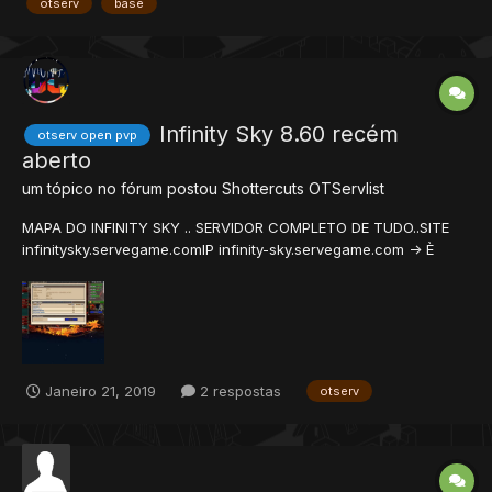
otserv
base
Infinity Sky 8.60 recém
otserv open pvp
aberto
um tópico no fórum postou
Shottercuts
OTServlist
MAPA DO INFINITY SKY .. SERVIDOR COMPLETO DE TUDO..SITE
infinitysky.servegame.comIP infinity-sky.servegame.com -> È
diferente do site !CRIE SUA ACC E VENHA JOGAR CONOSCO !
[GOD]ZizaO
Janeiro 21, 2019
2 respostas
otserv