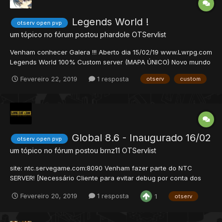
Legends World !
otserv open pvp
um tópico no fórum postou
phardole
OTServlist
Venham conhecer Galera !!! Aberto dia 15/02/19 www.Lwrpg.com
Legends World 100% Custom server (MAPA ÚNICO) Novo mundo
de fantasia para ser explorado. Mistérios e histórias nunca
Fevereiro 22, 2019
1 resposta
otserv
custom
antes desvendadas. 3 anos de projeto. Staff Ativa e acessível.
(Sempre on Discord) Classes Únicas: (M...
Global 8.6 - Inaugurado 16/02
otserv open pvp
um tópico no fórum postou
brnz11
OTServlist
site: ntc.servegame.com:8090 Venham fazer parte do NTC
SERVER! [Necessário Cliente para evitar debug por conta dos
itens/monsters/outfits!] +Rates Stages +Cidades VIPs + 20% de
Fevereiro 20, 2019
1 resposta
1
otserv
xp a mais por ser VIP +Quests exclusivas; Incluindo: VIP BOOTS
(Fast regen 50/5...