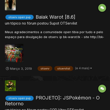
Baiak Warot [8.6]
otserv open pvp
um tópico no fórum postou
Supot
OTServlist
Meus agradecimentos a comunidade open tibia por tudo e pelo
espaço para divulgação de otserv. ip bk-warot.tk - site http://bk-
warot.tk hospedado no Brasil media de MS 10, sem lag claro,
faça você o teste. Lembrando que Domingo tem Invasão.
iniciante começa com uma boa arma, e depo...
(e 4 mais)
Março 3, 2019
otserv
otservlist
PROJETO]: JSPokémon - O
otserv open pvp
Retorno
um tópico no fórum postou
GOD Vitor
OTServlist