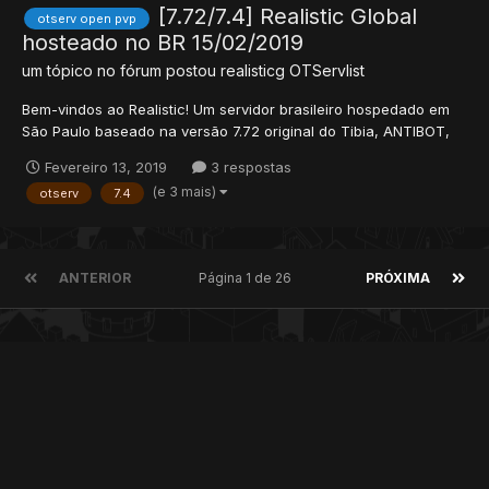
[7.72/7.4] Realistic Global
otserv open pvp
hosteado no BR 15/02/2019
um tópico no fórum postou
realisticg
OTServlist
Bem-vindos ao Realistic! Um servidor brasileiro hospedado em
São Paulo baseado na versão 7.72 original do Tibia, ANTIBOT,
com as sprites e mecânicas da versão 7.4. Somos o primeiro
Fevereiro 13, 2019
3 respostas
servidor em parceria com o software ANTIDDOS oferecido pela
(e 3 mais)
otserv
7.4
empresa P...
ANTERIOR
Página 1 de 26
PRÓXIMA