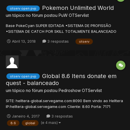
Pokemon Unlimited World
otserv open pvp
um tópico no fórum postou
PuW
OTServlist
Base PokeCyan SUPER EDITADA •SISTEMA DE PROFISSÃO
•SISTEMA DE CATCH POR SKILL TOTALMENTE BALANCEADO
•EMBEDDED TOWER •SISTEMA DE FUSÃO DE HELDS •SISTEMA
Abril 13, 2018
3 respostas
otserv
DE CLAN DIFERENTE •SISTEMA DE TROCA DE TOKENS POR HELD
•LOOT CHANCE ADICIONADO NA POKEDEX •POKEMONS DO
TIPO FAIRY •TODOS OS HELDS...
Global 8.6 Itens donate em
otserv open pvp
quest - balanceado
um tópico no fórum postou
Pedroshow
OTServlist
SITE: helltera-global.servegame.com:8090 Bem vindo ao Helltera
IP:helltera-global.servegame.com Cliente: 8.60 Porta: 7171
NOVIDADES FOI ADICIONADA DUAS QUEST NA AREA VIP QUE
Janeiro 4, 2017
3 respostas
ESTA EM NOVIDADES NO NOSSO SITE A PREMIÇÃO DA PRIMEIRA
(e 4 mais)
8.6
global
QUEST SERA : ("Poderá adquirir os dois itens") He...