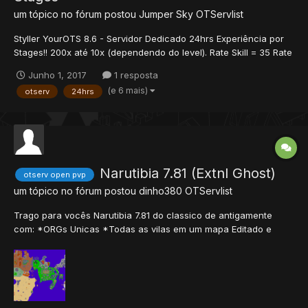
um tópico no fórum postou
Jumper Sky
OTServlist
Styller YourOTS 8.6 - Servidor Dedicado 24hrs Experiência por
Stages!! 200x até 10x (dependendo do level). Rate Skill = 35 Rate
Magic = 20 Rate Loot = 3 Rate Spawn = 1 Account Manager: 1/1
Junho 1, 2017
1 resposta
Sistema de VIP!! https://bit.ly/1onemoretimeloja EnjoY!
(e 6 mais)
otserv
24hrs
Narutibia 7.81 (Extnl Ghost)
otserv open pvp
um tópico no fórum postou
dinho380
OTServlist
Trago para vocês Narutibia 7.81 do classico de antigamente
com: *ORGs Unicas *Todas as vilas em um mapa Editado e
Gigante. *Rank Chunnin, Jounnin e Anbu. *Sistema de
pergaminhos rank D, C, B, A, S. *Inúmeras Missões com divesas
recompensas. *Quests em grupo *Party com Sh...