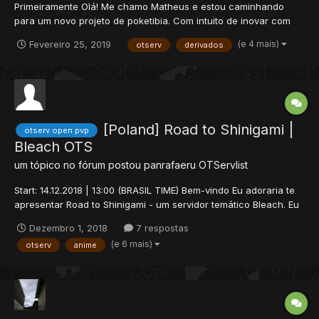
Primeiramente Olá! Me chamo Matheus e estou caminhando
para um novo projeto de poketibia. Com intuito de inovar com
bastantes sistemas diferentes, incluindo obviamento os
(e 4 mais)
Fevereiro 25, 2019
otserv
derivados
sistemas passado! Para isso preciso de um apoio e ajuda de
todos para divulgação deste game, vocês poderão entrar...
[Poland] Road to Shinigami |
otserv open pvp
Bleach OTS
um tópico no fórum postou
panrafaeru
OTServlist
Start: 14.12.2018 | 13:00 (BRASIL TIME) Bem-vindo Eu adoraria te
apresentar Road to Shinigami - um servidor temático Bleach. Eu
tenho trabalhado nisso desde outubro de 2015 e sofreu grandes
Dezembro 1, 2018
7 respostas
mudanças durante esse período. A última edição durou 3 meses
(e 6 mais)
otserv
anime
e mais de 1000 jogadores passaram por ela....