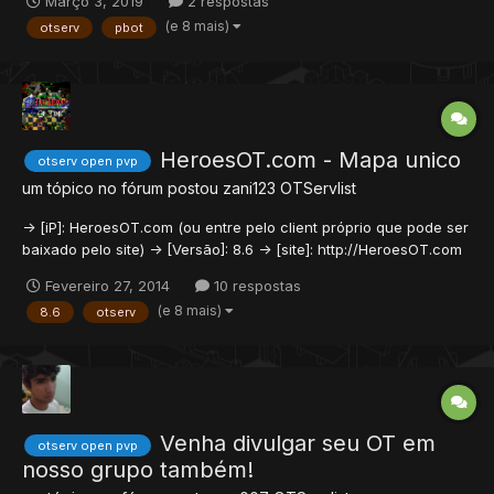
Março 3, 2019
2 respostas
(e 8 mais)
otserv
pbot
HeroesOT.com - Mapa unico
otserv open pvp
um tópico no fórum postou
zani123
OTServlist
-> [iP]: HeroesOT.com (ou entre pelo client próprio que pode ser
baixado pelo site) -> [Versão]: 8.6 -> [site]: http://HeroesOT.com
-> [Facebook]: https://www.facebook.com/TheHeroesOfTimeOT/
Fevereiro 27, 2014
10 respostas
-> Para magias novas, diga: !spells -> Para comandos novos,
(e 8 mais)
8.6
otserv
diga: !commands Temos muitos monstros, m...
Venha divulgar seu OT em
otserv open pvp
nosso grupo também!