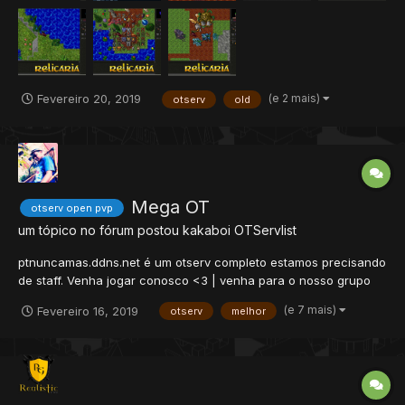
(e 2 mais)
Fevereiro 20, 2019
otserv
old
Mega OT
otserv open pvp
um tópico no fórum postou
kakaboi
OTServlist
ptnuncamas.ddns.net é um otserv completo estamos precisando
de staff. Venha jogar conosco <3 | venha para o nosso grupo
do whats https://chat.whatsapp.com/HWzvtCSon2xGJaI19cClEz
(e 7 mais)
Fevereiro 16, 2019
otserv
melhor