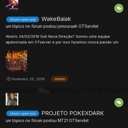
WakeBaiak
otserv open pvp
um tópico no fórum postou
jomouraah
OTServlist
Aberto 24/02/2019 Sob Nova Direção? Somos uma equipe
apaixonada em OTserver e por isso fazemos nossa paixão um
pequeno hobbie, visando sua diversão! Server:
www.wekebaiak.com
Fevereiro 25, 2019
otserv
PROJETO POKEXDARK
otserv open pvp
um tópico no fórum postou
MT21
OTServlist