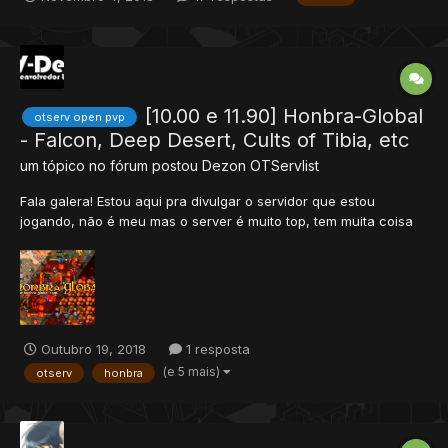
dynamic game? Create account, download a client and get into
one from 42 c...
[10.00 e 11.90] Honbra-Global
otserv open pvp
- Falcon, Deep Desert, Cults of Tibia, etc
um tópico no fórum postou
Dezon
OTServlist
Fala galera! Estou aqui pra divulgar o servidor que estou
jogando, não é meu mas o server é muito top, tem muita coisa
da atualidade do Tibia e acho que vocês irão gostar! Site:
http://honbra-global.com Versão: 10.00 e 11.90 Cliente: pra baixar
no site...
Outubro 19, 2018
1 resposta
(e 5 mais)
otserv
honbra