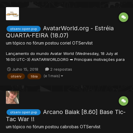
AvatarWorld.org - Estréia
otserv open pvp
QUARTA-FEIRA (18.07)
um tópico no fórum postou
coriel
OTServlist
Lançamento do mundo Avatar World (Wednesday, 18 July at
16:00 UTC-3) AVATARWORLD.ORG ➡ Principais motivações para
entrar no mundo Avatar: • 4 vocações espelhadas no anime
Julho 15, 2018
2 respostas
Avatar - Fire Bender, Water Bender, Air Bender e Earth Bender. •
(e 1 mais)
otserv
tibia
Possibilidade de ter sua v...
Arcano Baiak [8.60] Base Tic-
otserv open pvp
Tac War !!
um tópico no fórum postou
cabrobas
OTServlist