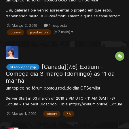
E aí, galera! Hoje venho apresentar o projeto em que estou
trabalhando muito, o JSPokémon! Talvez alguns se familiarizem
com esse nome, pois já chegou a ficar online anos atrás, eu
Março 2, 2019
1 resposta
fazia parte da administração, mas sem total controle. Agora
(e 7 mais)
otserv
jspokemon
estou de volta com o projeto, e com u...
[Canadá][7.6] Exitium -
otserv open pvp
Começa dia 3 março (domingo) as 11 da
manhã
um tópico no fórum postou
rod_doidim
OTServlist
Server Start in 03 march of 2019 2 PM UTC - 11 AM (GMT -3)
Exitium - The best Oldschool Tibia (https://exitium.online) Exitium
é um servidor oldschool 7.6, RL map, com novos recursos como
Março 1, 2019
otserv
7.6
quests, narrativas com muito RPG, eventos PVP, e novas
criaturas. O servidor c...