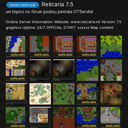
Relicaria 7.5
otserv open pvp
um tópico no fórum postou
perirata
OTServlist
!Online Server Information: Website: www.relicaria.ml Version: 7.5
graphics Uptime: 24/7 OFFICIAL START: xxxxxx Map content:
Real Map 7.72 with PORT HOPE, POI & DEMON OAK QUESTS
ADDED World type: PvP-Enforced With skulls(exp from player
killing) Client: antibot 7....