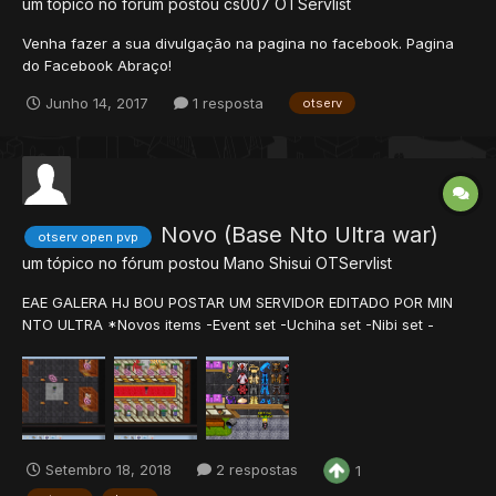
um tópico no fórum postou
cs007
OTServlist
Venha fazer a sua divulgação na pagina no facebook. Pagina
do Facebook Abraço!
Junho 14, 2017
1 resposta
otserv
Novo (Base Nto Ultra war)
otserv open pvp
um tópico no fórum postou
Mano Shisui
OTServlist
EAE GALERA HJ BOU POSTAR UM SERVIDOR EDITADO POR MIN
NTO ULTRA *Novos items -Event set -Uchiha set -Nibi set -
naruto rikkudou set -kaguya mask,tunic -sennin shield -
magekyou shield -banda sword *Novas quests -Naruto rikkudou
set...
Setembro 18, 2018
2 respostas
1