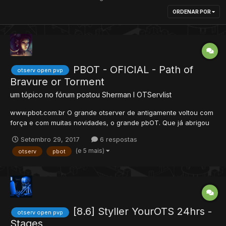
ORDENAR POR
PBOT - OFICIAL - Path of
otserv open pvp
Bravure or Torment
um tópico no fórum postou
Sherman I
OTServlist
www.pbot.com.br O grande otserver de antigamente voltou com
força e com muitas novidades, o grande pbOT. Que já abrigou
mais de 800 players online diários, conhecido por seus sistemas
Setembro 29, 2017
6 respostas
únicos e inovadores além de um mapa inteiramente próprio está
(e 5 mais)
otserv
pbot
de volta a ativa![ Equipe ] Go...
[8.6] Styller YourOTS 24hrs -
otserv open pvp
Stages