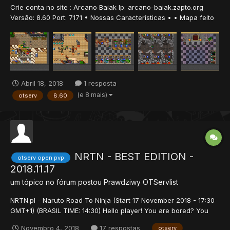
Crie conta no site : Arcano Baiak Ip: arcano-baiak.zapto.org
Versão: 8.60 Port: 7171 • Nossas Características • • Mapa feito
com base e com varios teleports para hunts e quest. • São mais
de 150 caves na área de hunts, 100 caves na área donate. •
Sistema de Bosses. • VIP...
Abril 18, 2018
1 resposta
(e 8 mais)
otserv
8.60
NRTN - BEST EDITION -
otserv open pvp
2018.11.17
um tópico no fórum postou
Prawdziwy
OTServlist
NRTN.pl - Naruto Road To Ninja (Start 17 November 2018 - 17:30
GMT+1) (BRASIL TIME: 14:30) Hello player! You are bored? You
dont have where to play? You want to feel the pleasure of a
Novembro 4, 2018
17 respostas
otserv