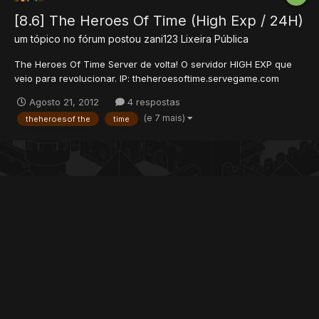
[8.6] The Heroes Of Time (High Exp / 24H)
um tópico no fórum postou
zani123
Lixeira Pública
The Heroes Of Time Server de volta! O servidor HIGH EXP que
veio para revolucionar. IP: theheroesoftime.servegame.com
Versão: 8.60 Port: 7171 Site: http://theheroesoftime.sytes.net/
Agosto 21, 2012
4 respostas
Estamos com Donate Items para ajudar no sustento do servidor
(e 7 mais)
theheroesof the
time
no host semi-dedicado 24h. Para doar e co...