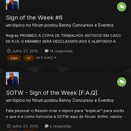
Sign of the Week #6
um tópico no fórum postou
Benny
Concursos e Eventos
Regras PROIBIDO A COPIA DE TRABALHOS ANTIGOS! EM CASO
DE R.I.P, O MEMBRO SERA DESCLASSIFICADO E ALERTADO! A
SIGN DEVE SER POSTADA NO TÓPICO DA EDIÇÃO ATUAL DO
Julho 27, 2015
14 respostas
EVENTO O POST SÓ PODERÁ SER EDITADO NOS PRIMEIROS 10
(e 6 mais)
sign
of
MINUTOS DA POSTAGEM! PROIBIDO, ENVIAR RESPOSTAR NO
TÓPICO DO CONCURSO, RESPOSTAS...
SOTW - Sign of the Week [F.A.Q]
um tópico no fórum postou
Benny
Concursos e Eventos
Fala pessoal =) Resolvi criar o tópico para "explicar" para vocês
o que é e como funciona a SOTW aqui do fórum. Enfim, vamos
lá. P: O que é SOTW? R: SOTW (Sign of the Week ou Assinatura
Julho 27, 2015
2 respostas
da Semana) é um concurso do xTibia para promover a criação