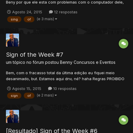
Beny por que ele esta com problemas com o computador dele,
logo ele pediu para que alguém pudesse fazer isto para ele, e
Agosto 24, 2015
12 respostas
eu me ofereci, caso tenha algum erro no tópico, favor falar
(e 3 mais)
sing
of
para concerto. Regras VOTEM PARA: PRIMEIR...
Sign of the Week #7
um tópico no fórum postou
Benny
Concursos e Eventos
Bem, com o fracasso total da última edição eu fiquei meio
desanimado, but. Estamos aqui dnv, né? haha Regras PROIBIDO
A COPIA DE TRABALHOS ANTIGOS! EM CASO DE R.I.P, O MEMBRO
Agosto 15, 2015
10 respostas
SERA DESCLASSIFICADO E ALERTADO! A SIGN DEVE SER
(e 2 mais)
sign
of
POSTADA NO TÓPICO DA EDIÇÃO ATUAL DO EVENTO O POST
SÓ PODERÁ SER...
[Resultado] Sign of the Week #6