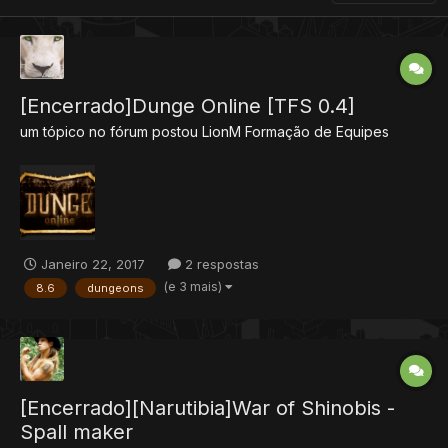
[Encerrado]Dunge Online [TFS 0.4]
um tópico no fórum postou
LionM
Formação de Equipes
Janeiro 22, 2017
2 respostas
(e 3 mais)
8.6
dungeons
[Encerrado][Narutibia]War of Shinobis -
Spall maker