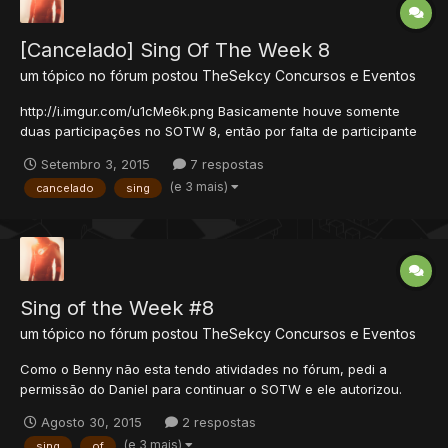
[Cancelado] Sing Of The Week 8
um tópico no fórum postou
TheSekcy
Concursos e Eventos
http://i.imgur.com/u1cMe6k.png Basicamente houve somente
duas participações no SOTW 8, então por falta de participante
o evento está cancelado. Obrigado a quem participou
Setembro 3, 2015
7 respostas
(e 3 mais)
cancelado
sing
Sing of the Week #8
um tópico no fórum postou
TheSekcy
Concursos e Eventos
Como o Benny não esta tendo atividades no fórum, pedi a
permissão do Daniel para continuar o SOTW e ele autorizou.
então demos inicio ao SOTW 8. Regras Proibido copia de
Agosto 30, 2015
2 respostas
trabalhos de outras pessoas! Em caso de R.I.P, o membro será
(e 3 mais)
sing
of