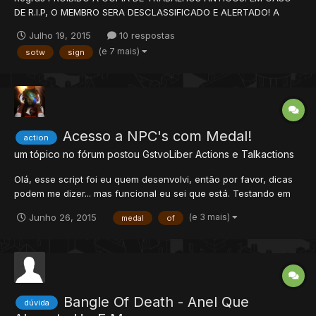
DE R.I.P, O MEMBRO SERA DESCLASSIFICADO E ALERTADO! A
SIGN DEVE SER POSTADA NO TÓPICO DA EDIÇÃO ATUAL DO
Julho 19, 2015
10 respostas
EVENTO O POST SÓ PODERÁ SER EDITADO NOS PRIMEIROS 10
(e 7 mais)
sotw
sign
MINUTOS DA POSTAGEM! PROIBIDO, ENVIAR RESPOSTAR NO
TÓPICO DO CONCURSO, RESPOSTAS...
Acesso a NPC's com Medal!
action
um tópico no fórum postou
GstvoLiber
Actions e Talkactions
Olá, esse script foi eu quem desenvolvi, então por favor, dicas
podem me dizer... mas funcional eu sei que está. Testando em
TFS 0.4 e OTX. Básicamente, esse sistema funciona assim, você
(e 3 mais)
Junho 26, 2015
medal
of
utiliza essa medal no lugar no colar, e te deixa passar pela
porta, caso contrário, você não consegue passar, p...
Bangle Of Death - Anel Que
dúvida