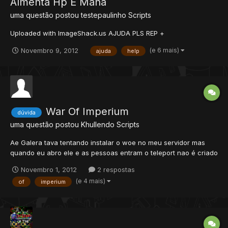
Almenta Hp E Mana
uma questão postou
testepaulinho
Scripts
Uploaded with ImageShack.us AJUDA PLS REP +
(e 6 mais)
Novembro 9, 2012
ajuda
help
War Of Imperium
dúvida
uma questão postou
Khullendo
Scripts
Ae Galera tava tentando instalar o woe no meu servidor mas
quando eu abro ele e as pessoas entram o teleport nao é criado
é esse erro no servidor [01/11/2012 17:12:00] [Error - GlobalEvent
Novembro 1, 2012
2 respostas
Interface] [01/11/2012 17:12:00]
(e 4 mais)
of
imperium
data/globalevents/scripts/woe.lua:onThink [01/11/2012 17:12:00]
Desc...