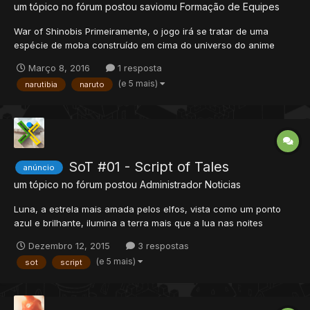
um tópico no fórum postou
saviomu
Formação de Equipes
War of Shinobis Primeiramente, o jogo irá se tratar de uma
espécie de moba construído em cima do universo do anime
Naruto,​ o jogo constitui-se da seguinte forma: * Os jogadores
Março 8, 2016
1 resposta
possuíram a mesma vocação quando os mesmos estão no
(e 5 mais)
narutibia
naruto
lobby; * Ao clicar em jogar o player sera direcionado a u...
SoT #01 - Script of Tales
anúncio
um tópico no fórum postou
Administrador
Noticias
Luna, a estrela mais amada pelos elfos, vista como um ponto
azul e brilhante, ilumina a terra mais que a lua nas noites
escuras. Na fortaleza leste da grande floresta, encontra-se a
Dezembro 12, 2015
3 respostas
floresta azul, mais conhecida como Lui. Um lugar hábil e
(e 5 mais)
sot
script
sagrado para elfos em treinamento; Yulai é uma jovem elfa que...