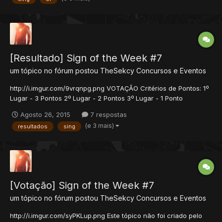
desclassificado e alertado! A Sign deve ser...
[Resultado] Sign of the Week #7
um tópico no fórum postou
TheSekcy
Concursos e Eventos
http://i.imgur.com/9vrqnpg.png VOTAÇÃO Critérios de Pontos: 1º
Lugar - 3 Pontos 2º Lugar - 2 Pontos 3º Lugar - 1 Ponto
Resultado tcorbelino = 2 = 2 TheSekcy = 1 + 1 + 1 + 2 + 2 + 1 +3
Agosto 26, 2015
7 respostas
= 11 Kissy = 1 + 3 = 4 FLC = 0 MudrocK = 3 + 1 + 1 + 2 = 7
(e 3 mais)
resultados
sing
Overpower = 3 + 2...
[Votação] Sign of the Week #7
um tópico no fórum postou
TheSekcy
Concursos e Eventos
http://i.imgur.com/syPKLup.png Este tópico não foi criado pelo