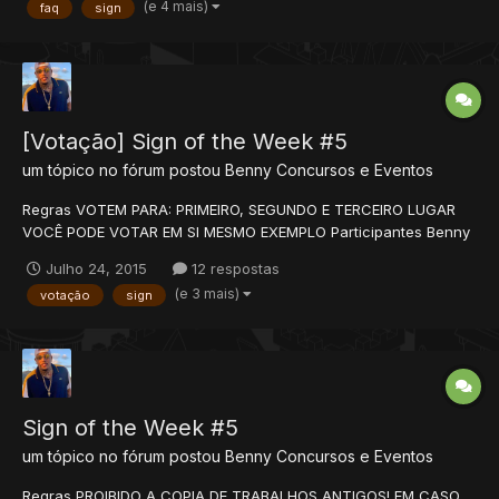
(e 4 mais)
faq
sign
artística, além de premiar os que se destacam (1...
[Votação] Sign of the Week #5
um tópico no fórum postou
Benny
Concursos e Eventos
Regras VOTEM PARA: PRIMEIRO, SEGUNDO E TERCEIRO LUGAR
VOCÊ PODE VOTAR EM SI MESMO EXEMPLO Participantes Benny
crownzs MudrocK Dbko FLC Francisco Souza TheSekcy
Julho 24, 2015
12 respostas
Premiação Primeiro colocado: 4 REP+ MEDALHA Se...
(e 3 mais)
votação
sign
Sign of the Week #5
um tópico no fórum postou
Benny
Concursos e Eventos
Regras PROIBIDO A COPIA DE TRABALHOS ANTIGOS! EM CASO