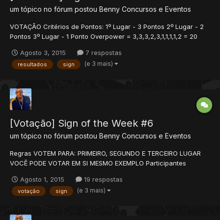
um tópico no fórum postou
Benny
Concursos e Eventos
VOTAÇÃO Critérios de Pontos: 1º Lugar - 3 Pontos 2º Lugar - 2
Pontos 3º Lugar - 1 Ponto Overpower = 3,3,3,2,3,1,1,1,1,2 = 20
Benny = 2,2,1,3,2,2,1,3,2 = 16 TheSekcy = 1,2,1,2 = 6 FLC = 1,2,1 =
Agosto 3, 2015
7 respostas
4 crownzs = 3,1,2,3 = 9 Bruno Minervino = 1 Kissy = 1,2,3,2
(e 3 mais)
resultados
sign
Francisco Souza = 3,3,1,...
[Votação] Sign of the Week #6
um tópico no fórum postou
Benny
Concursos e Eventos
Regras VOTEM PARA: PRIMEIRO, SEGUNDO E TERCEIRO LUGAR
VOCÊ PODE VOTAR EM SI MESMO EXEMPLO Participantes
Francisco Souza TheSekcy Benny FLC crownzs Kissy Avuenja
Agosto 1, 2015
19 respostas
Bruno Minervinos [HAUHAUHA] Overpower...
(e 3 mais)
votação
sign