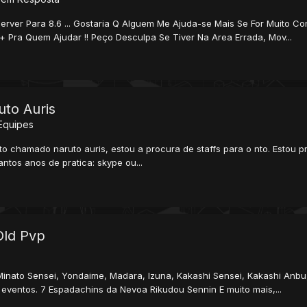
rver Para 8.6 ... Gostaria Q Alguem Me Ajuda-se Mais Se For Muito 
+ Pra Quem Ajudar !! Peço Desculpa Se Tiver Na Area Errada, Mov...
to Auris
Equipes
nto chamado naruto auris, estou a procura de staffs para o nto. Estou
tos anos de pratica: skype ou...
 Old Pvp
Minato Sensei, Yondaime, Madara, Izuna, Kakashi Sensei, Kakashi Anb
ventos. 7 Espadachins da Nevoa Rikudou Sennin E muito mais,...