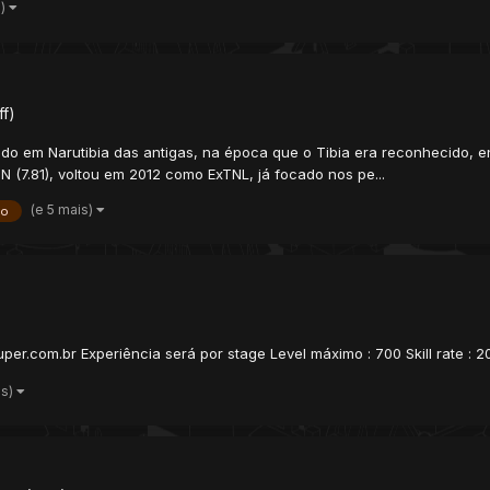
s)
f)
em Narutibia das antigas, na época que o Tibia era reconhecido, ent
N (7.81), voltou em 2012 como ExTNL, já focado nos pe...
(e 5 mais)
to
per.com.br Experiência será por stage Level máximo : 700 Skill rate : 2
is)