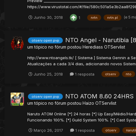
Preview _________________________________________________
https://www.virustotal.com/#/file/580c501a5e3b2aa8f
(e 5 m
Junho 30, 2018
1
nrtn
nrtn.pl
NTO Angel - Narutibia [8
otserv open pvp
um tópico no fórum postou
Herediass
OTServlist
http://www.ntoangels.tk/ [ Sistema ] Sistema Gennin a 
Atualizações a cada 3/4 dias, adicionando novos Sistem
Junho 25, 2018
1 resposta
otserv
nto
NTO ATOM 8.60 24HRS
otserv open pvp
um tópico no fórum postou
Haizo
OTServlist
Naruto ATOM Online [*] 24 horas [*] Up Easy/Médio/Hard [*
Funcionando 100%. [*] Guild System 100%. [*] Cast Syste
Março 26, 2017
1 resposta
otserv
naruti