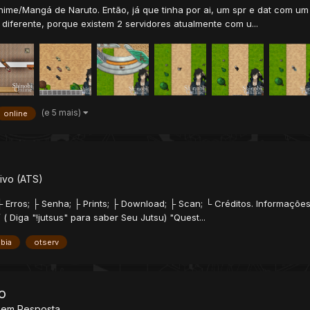
 Anime/Mangá de Naruto. Então, já que tinha por ai, um spr e dat com u
 diferente, porque existem 2 servidores atualmente com u...
(e 5 mais)
online
ivo (ATS)
├ Erros; ├ Senha; ├ Prints; ├ Download; ├ Scan; └ Créditos. Informaçõe
 ( Diga "!jutsus" para saber Seu Jutsu) "Quest...
ibia
otserv
o
Sem Resposta