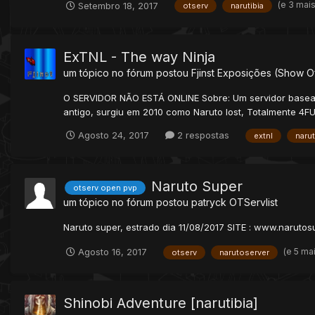
(e 3 mai
Setembro 18, 2017
otserv
narutibia
ExTNL - The way Ninja
um tópico no fórum postou
Fjinst
Exposições (Show Of
O SERVIDOR NÃO ESTÁ ONLINE Sobre: Um servidor baseado 
antigo, surgiu em 2010 como Naruto lost, Totalmente 4FU
Agosto 24, 2017
2 respostas
extnl
naru
Naruto Super
otserv open pvp
um tópico no fórum postou
patryck
OTServlist
Naruto super, estrado dia 11/08/2017 SITE : www.narutosu
(e 5 ma
Agosto 16, 2017
otserv
narutoserver
Shinobi Adventure [narutibia]