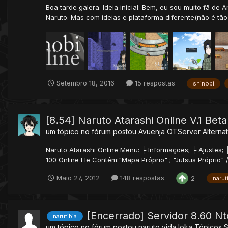
Boa tarde galera. Ideia inicial: Bem, eu sou muito fã de
Naruto. Mas com ideias e plataforma diferente(não é tão
Setembro 18, 2016
15 respostas
shinobi
[8.54] Naruto Atarashi Online V.1 Beta
um tópico no fórum postou
Avuenja
OTServer Alternat
Naruto Atarashi Online Menu: ├ Informações; ├ Ajustes; 
100 Online Ele Contém:"Mapa Próprio" ; "Jutsus Próprio" /
Maio 27, 2012
148 respostas
2
narut
[Encerrado] Servidor 8.60 Nt
narutibia
um tópico no fórum postou
naruto vida loka
Tópicos 