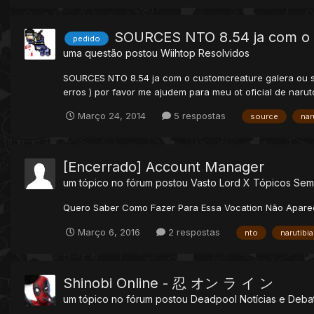
SOURCES NTO 8.54 ja com o 
pedido
uma questão postou
Wiihtop
Resolvidos
SOURCES NTO 8.54 ja com o customcreature galera ou s
erros ) por favor me ajudem para meu ot oficial de narut
Março 24, 2014
5 respostas
source
nar
[Encerrado] Account Manager
um tópico no fórum postou
Vasto Lord X
Tópicos Sem
Quero Saber Como Fazer Para Essa Vocation Não Apare
Março 6, 2016
2 respostas
nto
narutibia
Shinobi Online - 忍 オン ラ イ ン
um tópico no fórum postou
Deadpool
Notícias e Deba