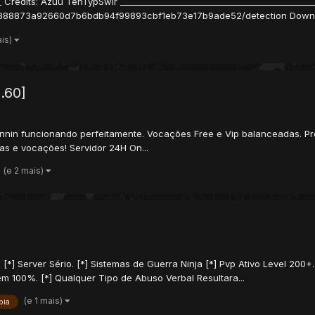
__ Credits: Azuu TenTypSwir _____________________________________________
29888873a92660d7b6bdb94f99893cbf1eb73e17b9ade52/detection Downl.
ais)
.60]
Sennin funcionando perfeitamente. Vocações Free e Vip balanceadas. P
as e vocações! Servidor 24H On...
(e 2 mais)
] Server Sério. [*] Sistemas de Guerra Ninja [*] Pvp Ativo Level 200+. [
m 100%. [*] Qualquer Tipo de Abuso Verbal Resultara...
(e 1 mais)
bia