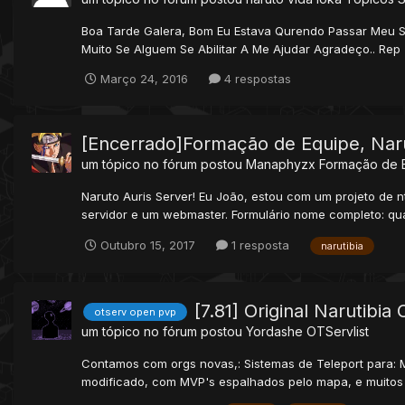
Boa Tarde Galera, Bom Eu Estava Qurendo Passar Meu Se
Muito Se Alguem Se Abilitar A Me Ajudar Agradeço.. Rep 
Março 24, 2016
4 respostas
[Encerrado]Formação de Equipe, Naru
um tópico no fórum postou
Manaphyzx
Formação de 
Naruto Auris Server! Eu João, estou com um projeto de 
servidor e um webmaster. Formulário nome completo: quan
Outubro 15, 2017
1 resposta
narutibia
[7.81] Original Narutibia
otserv open pvp
um tópico no fórum postou
Yordashe
OTServlist
Contamos com orgs novas,: Sistemas de Teleport para: 
modificado, com MVP's espalhados pelo mapa, e muitos e