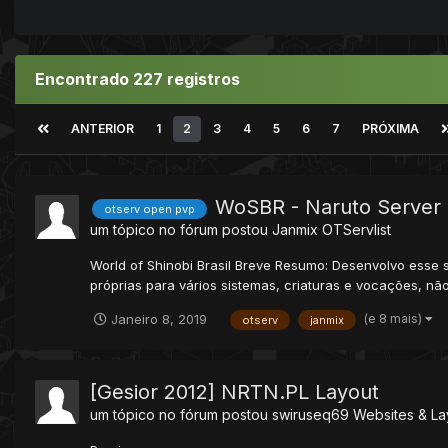
Encontrado 227 registros
ANTERIOR
1
2
3
4
5
6
7
PRÓXIMA
WoSBR - Naruto Server
otserv open pvp
um tópico no fórum postou
Janmix
OTServlist
World of Shinobi Brasil Breve Resumo: Desenvolvo esse s
próprias para vários sistemas, criaturas e vocações, não
(e 8 mais)
Janeiro 8, 2019
otserv
janmix
[Gesior 2012] NRTN.PL Layout
um tópico no fórum postou
swiruseq69
Websites & La