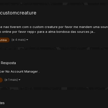
customcreature
e nao tiverem com o custom creature por favor me mandem uma source
o online por favor repp+ para a alma bondosa das sources ja...
(e 4 mais)
utibia
 Resposta
cer No Account Manager .
(e 1 mais)
tes