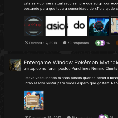
Este servidor será atualizado sempre que surgir corre
postando para que toda a comunidade do xTibia ajude com
Fevereiro 7, 2018
53 respostas
14
Entergame Window Pokémon Mythol
um tópico no fórum postou
Punchlines Nemmo
Clients
Estava vasculhando minhas pastas quando achei a minha
Então resolvi postar para vocês espero que gostem. Nã
Dezembro 25, 2017
10 respostas
18