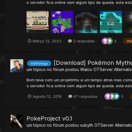
o servidor fica online sem algum tipo de queda. esta est
Março 12, 2023
2 respostas
5
my
[Download] Pokémon Myth
mythology
um tópico no fórum postou
Walox
OTServer Alternati
Bom tava com um projetinho a um tempo atras mas como e
o servidor fica online sem algum tipo de queda. esta est
Agosto 12, 2019
47 respostas
5
PokeProject v0.1
um tópico no fórum postou
subyth
OTServer Alternati