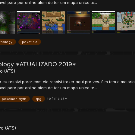
avel para por online alem de ter um mapa unico te...
thology
poketibia
ology *ATUALIZADO 2019*
vo (ATS)
u resolvi parar com ele resolvi trazer aqui pra vcs. Sim tem a maior
avel para por online alem de ter um mapa unico te...
(e 1 mais)
pokemon myth
rpg
vo (ATS)