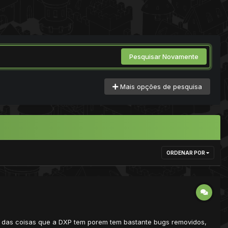
Pesquisar Novamente
Mais opções de pesquisa
ORDENAR POR
ia das coisas que a DXP tem porem tem bastante bugs removidos,