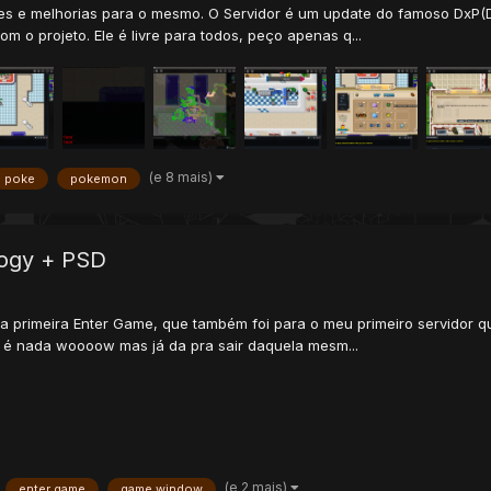
ções e melhorias para o mesmo. O Servidor é um update do famoso DxP
 o projeto. Ele é livre para todos, peço apenas q...
(e 8 mais)
poke
pokemon
ogy + PSD
 primeira Enter Game, que também foi para o meu primeiro servidor qu
o é nada woooow mas já da pra sair daquela mesm...
(e 2 mais)
enter game
game window