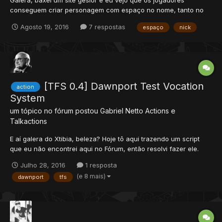
Galera, baxei um site gesior e eu vejo que os jogadores
conseguem criar personagem com espaço no nome, tanto no
inicio como no fim, e isso faz com que não seja possível dar
Agosto 19, 2016
7 respostas
espaço
nick
exiva nesses players. Por exemplo, o cara cria o nick: Darkness,
e ele coloca espaço no final ou no inicio, com isso ninguém...
[TFS 0.4] Dawnport Test Vocation
action
System
um tópico no fórum postou
Gabriel Netto
Actions e
Talkactions
E aí galera do Xtibia, beleza? Hoje tô aqui trazendo um script
que eu não encontrei aqui no Fórum, então resolvi fazer ele.
"Ain, mas pra ki ki eli schervi?" Simples. Ele funciona de maneira
Julho 28, 2016
1 resposta
muito semelhante ao "teste de vocations" de Dawnport. Vindo
(e 8 mais)
dawnport
tfs
itens e pots ao passar pelo tile, e impedindo q...