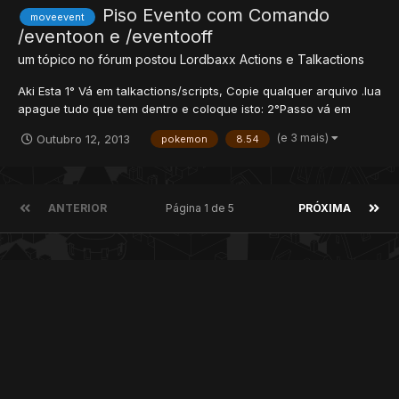
Piso Evento com Comando
moveevent
/eventoon e /eventooff
um tópico no fórum postou
Lordbaxx
Actions e Talkactions
Aki Esta 1° Vá em talkactions/scripts, Copie qualquer arquivo .lua
apague tudo que tem dentro e coloque isto: 2°Passo vá em
Talkactions.xml abra-o com "Bloco de Notas" e cole esta tag: 3°
(e 3 mais)
Outubro 12, 2013
pokemon
8.54
Passo vá em Movements/scripts copie qualquer arquivo .lua e
abra-o e cole isto : function...
ANTERIOR
Página 1 de 5
PRÓXIMA