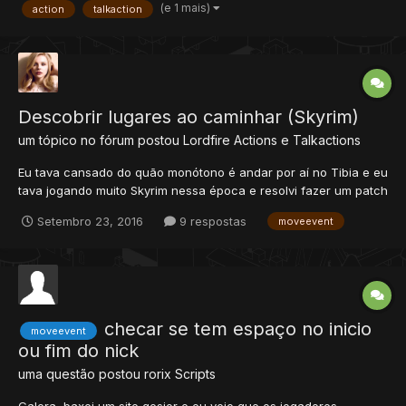
(e 1 mais)
action
talkaction
SISTEMA DE RESET.LUA QUEM PODER AJUDAR, AGRADEÇO.
ABRAÇOS!
Descobrir lugares ao caminhar (Skyrim)
um tópico no fórum postou
Lordfire
Actions e Talkactions
Eu tava cansado do quão monótono é andar por aí no Tibia e eu
tava jogando muito Skyrim nessa época e resolvi fazer um patch
pra descobrir os lugares que nem no Skyrim, que aparece uma
Setembro 23, 2016
9 respostas
moveevent
mensagem pro player e marca no mapa onde fica. Funciona na
versão mais recente do The Forgotten Server que tiver no...
checar se tem espaço no inicio
moveevent
ou fim do nick
uma questão postou
rorix
Scripts