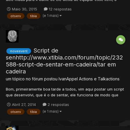
outfit dele volta ao de antes. Tutorial Vá em
Maio 30, 2015
12 respostas
data/movements/scripts e crie um arquivo changeoutfit.lua,
(e 1 mais)
otserv
tibia
coloque: local look = 3 -- Coloque o ID do outfit functi...
Script de
moveevent
senhttp://www.xtibia.com/forum/topic/232
588-script-de-sentar-em-cadeira/tar em
cadeira
um tópico no fórum postou
IvanAppel
Actions e Talkactions
Bom, primeiramente boa tarde a todos, vim aqui postar um script
que desenvolvi, que é o de sentar, ele funciona de modo que
quando você subir em cima de tal cadeira a cadeira vira um
Abril 27, 2014
2 respostas
item sem sprite, ou seja, uma sprite sem nada, um quadrado
(e 1 mais)
otserv
tibia
digamos transparente. E deixa a pessoa que está em cima da...