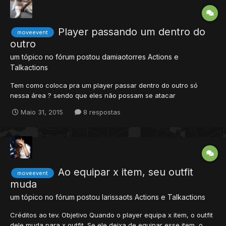
Player passando um dentro do
moveevent
outro
um tópico no fórum postou
damiaotorres
Actions e
Talkactions
Tem como coloca pra um player passar dentro do outro só
nessa área ? sendo que eles não possam se atacar
http://prntscr.com/7b6kso
Maio 31, 2015
8 respostas
Ao equipar x item, seu outfit
moveevent
muda
um tópico no fórum postou
larissaots
Actions e Talkactions
Créditos ao tev. Objetivo Quando o player equipa x item, o outfit
dele muda para x outfit. Se ele deixa de equipar esse item, o