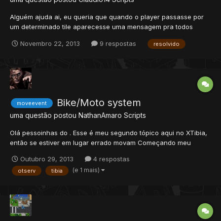
Alguém ajuda ai, eu queria que quando o player passasse por
um determinado tile aparecesse uma mensagem pra todos
online é claro... (É para o meu Castle) Quero que apareça o
Novembro 22, 2013
9 respostas
resolvido
nome do player e a guild exemplo O(a) Player Nicolau Flanel da
Guild [Red Devills] está invadindo o Castle 24horas;
Bike/Moto system
moveevent
uma questão postou
NathanAmaro
Scripts
Olá pessoinhas do . Esse é meu segundo tópico aqui no XTibia,
então se estiver em lugar errado movam Começando meu
pedido. Tenho esse script de moto system no meu otserver:
Outubro 29, 2013
4 respostas
data>movements>script function onEquip(cid, item, slot) local o...
(e 1 mais)
otserv
tibia