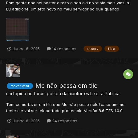
Bom gente nao sei postar direito ainda aki no xtibia mais vms la.
Eu adicionei um teto novo no meu servidor so que quando
passa em baixo ele nao some alguem poderia me ajudar?
Junho 6, 2015
14 respostas
otserv
tibia
Mc não passa em tile
moveevent
um tópico no fórum postou
damiaotorres
Lixeira Pública
Tem como fazer um tile que Mc não passe nele?caso um mc
tente ele vai ser teleportado pro templo Versão 8.6 TFS 1.0.0
Junho 6, 2015
24 respostas