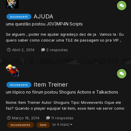
AJUDA
moveevent
uma questão postou
J0V3MP4N
Scripts
Se alguem , poder me ajudar agradeço dez de ja . Vamos la : Eu
quero saber como colocar uma TILE de passagem so pra VIP ,
se alguem souber me ajuda por favor .
Abril 2, 2014
2 respostas
Item Treiner
moveevent
um tópico no fórum postou
Shoguns
Actions e Talkactions
Nome: Item Treiner Autor: Shoguns Tipo: Moveevents Oque ele
faz? Quando o player equipar tal item, esse item vai servir como
um treiner e ficara upando o skill de acordo com o item que
Março 18, 2014
11 respostas
tiver no seu Sloot Esquerdo e direito, que no caso é aonde se
(e 4 mais)
moveevents
item
colocam a arma de atk e o shield...