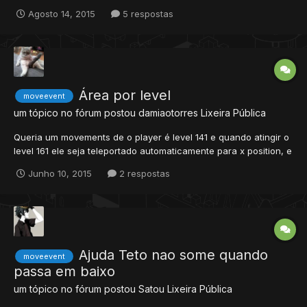
em cima ele vai healando sua life e sua mana com valores
Agosto 14, 2015
5 respostas
editáveis a sua escolha. Vá em data/moveevents/scripts/ e
adicione um arquivo.lua chamado healplayer.lua e co...
Área por level
moveevent
um tópico no fórum postou
damiaotorres
Lixeira Pública
Queria um movements de o player é level 141 e quando atingir o
level 161 ele seja teleportado automaticamente para x position, e
quando ele tentasse entrar no teleporte de novo não desse
Junho 10, 2015
2 respostas
certo
Ajuda Teto nao some quando
moveevent
passa em baixo
um tópico no fórum postou
Satou
Lixeira Pública