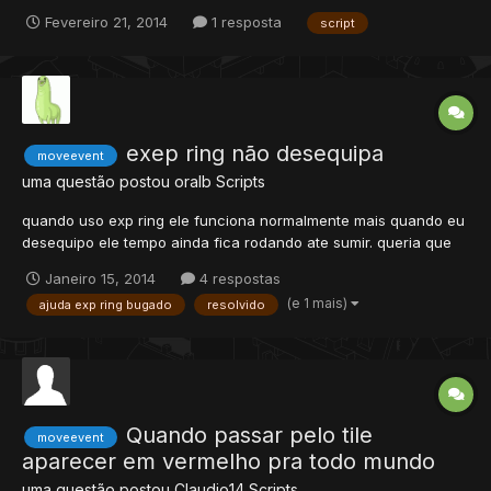
Muito bem, com isso você pode criar uma espécie de botões ou
Fevereiro 21, 2014
1 resposta
script
algo da sua imaginação, é um script muito básico, vou explicar
como ele funciona; doCreature...
exep ring não desequipa
moveevent
uma questão postou
oralb
Scripts
quando uso exp ring ele funciona normalmente mais quando eu
desequipo ele tempo ainda fica rodando ate sumir. queria que
tempo parasse quando desequipasse ele.. sege scripts.
Janeiro 15, 2014
4 respostas
<movevent type="DeEquip" itemid="149" slot="feet"
(e 1 mais)
ajuda exp ring bugado
resolvido
event="function" value="onDeEquipItem"/> <movevent
type="Equip" item...
Quando passar pelo tile
moveevent
aparecer em vermelho pra todo mundo
uma questão postou
Claudio14
Scripts