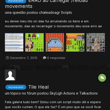
ERRO ao carregar /reload
moveevent
movements
uma questão postou
chateadoagr
Scripts
eu deixei meu nto on dae fui arrumando os itens e em
movements. dae ao recarregar o movements deu esse erro ae
da imagem alguem pode me ajudar? tmbm queria aproveitar o
msm post para ver se alguem pode me ajudar arrumar esses
erros q da na distros: [06/12/2015 10:40:42] >> Initializing game
s...
Dezembro 7, 2015
6 respostas
Tile Heal
moveevent
um tópico no fórum postou
SkyLigh
Actions e Talkactions
Fala galera tudo bem? Estou com um script muito útil e espero
que vocês curtam. O que ele faz? É um piso que se você ficar