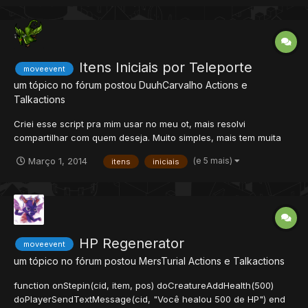
Itens Iniciais por Teleporte
moveevent
um tópico no fórum postou
DuuhCarvalho
Actions e
Talkactions
Criei esse script pra mim usar no meu ot, mais resolvi
compartilhar com quem deseja. Muito simples, mais tem muita
gente que precisa. primeiro vá em data / creaturescripts /
(e 5 mais)
Março 1, 2014
itens
iniciais
scripts .. Apaga o arquivo firstitems.lua. e remova a tag em
creaturescripts.xml ... <event type="login" name="Fir...
HP Regenerator
moveevent
um tópico no fórum postou
MersTurial
Actions e Talkactions
function onStepin(cid, item, pos) doCreatureAddHealth(500)
doPlayerSendTextMessage(cid, "Você healou 500 de HP") end