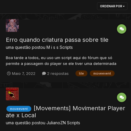
ORDENAR POR
Erro quando criatura passa sobre tile
uma questão postou
M i s s
Scripts
Boa tarde a todos, eu uso um script aqui do fórum que só
permite a passagem do player se ele tiver uma determinada
storage. Porém se alguma criatura, seja ela um Pokémon
Maio 7, 2022
2 respostas
tile
moveevent
selvagem ou do próprio jogador passa sobre esse tile aparece
um erro, eu não percebi nenhuma instabilidade nem nada
quando isso ac...
[Movements] Movimentar Player
moveevent
ate x Local
uma questão postou
JulianoZN
Scripts