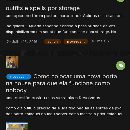
outfits e spells por storage
um tópico no fórum postou
marcelinhok
Actions e Talkactions
Iae galera ... Queria saber se existiria a possibilidade de vcs
disponibilizarem um script que funcionasse com storage. No
caso seria um outfits e uma spells por storage. Se tiver como,
(e 1 mais)
Julho 18, 2016
action
moveevent
agradeço desde de ja ! =D
Como colocar uma nova porta
moveevent
na house para que ela funcione como
nobody
uma questão postou
elias vieira alves
Resolvidos
como diz o titulo preciso de ajuda tipo peguei as sprites da pxg
das porta coloquei no meu server como mostra o print coloquei
a água tudo certinho mas quando do look na porta aparece isso
09:40 You see a Wallss. It is locked. ItemID: [16696]. Position: [X: