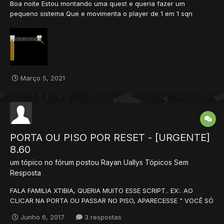
Boa noite Estou montando uma quest e queria fazer um
pequeno sistema Que e movimenta o player de 1 em 1 sqn
exemplo na imagem Ponto 0 Partida Ao Pisar no Ponto 0
automaticamente movimenta o player ate o Outro Piso e nesse
outro pisso com action diferente fazeria o pla...
Março 5, 2021
PORTA OU PISO POR RESET - [URGENTE]
8.60
um tópico no fórum postou
Rayan Uallys
Tópicos Sem
Resposta
FALA FAMILIA XTIBIA, QUERIA MUITO ESSE SCRIPT.. EX:. AO
CLICAR NA PORTA OU PASSAR NO PISO, APARECESSE " VOCÊ SÓ
PODE PASSAR COM X RESETS". E QUERIA CRIAR VÁRIOS LOCAIS
Junho 6, 2017
3 respostas
COM ESSE TIPO DE SCRIPT MUDANDO SÓ OS RESETS! MEU