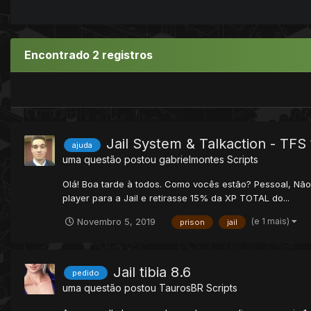
Encontrado 2 registros
Jail System & Talkaction - TFS 
ajuda
uma questão postou
gabrielmontes
Scripts
Olá! Boa tarde à todos. Como vocês estão? Pessoal, Não s
player para a Jail e retirasse 15% da XP TOTAL do...
(e 1 mais)
Novembro 5, 2019
prison
jail
Jail tibia 8.6
pedido
uma questão postou
TaurosBR
Scripts