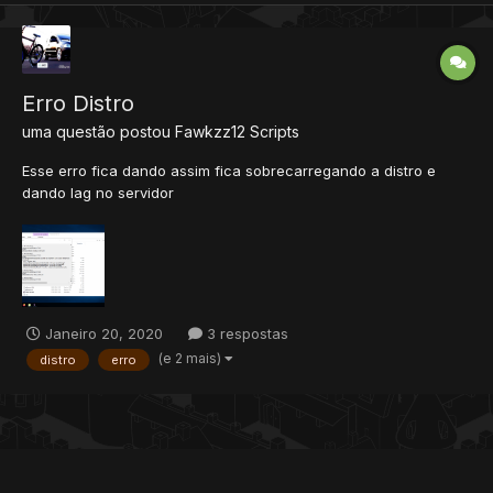
Erro Distro
uma questão postou
Fawkzz12
Scripts
Esse erro fica dando assim fica sobrecarregando a distro e
dando lag no servidor
Janeiro 20, 2020
3 respostas
(e 2 mais)
distro
erro