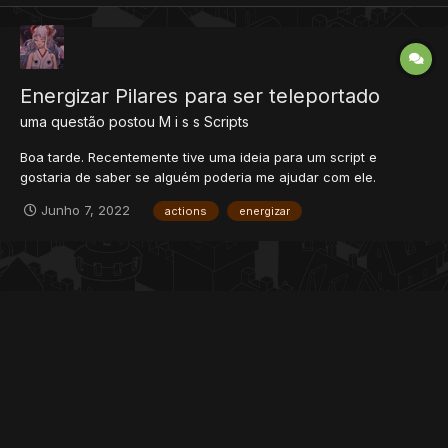
Energizar Pilares para ser teleportado
uma questão postou
M i s s
Scripts
Boa tarde. Recentemente tive uma ideia para um script e
gostaria de saber se alguém poderia me ajudar com ele.
Funcionaria da seguinte forma: O jogador com uma Sun Stone
Junho 7, 2022
actions
energizar
na mochila ao clicar nos pilares [ID 8766], iria energiza-los,
transformando-os no pilar [ID 8767]. Ao energizar 5 Pilares o...