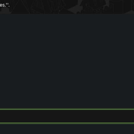
s.''.