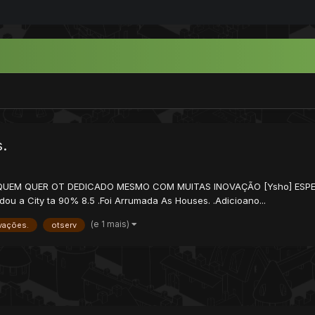
.
 QUEM QUER OT DEDICADO MESMO COM MUITAS INOVAÇÃO [Ysho] ESPE
u a City ta 90% 8.5 .Foi Arrumada As Houses. .Adicioano...
(e 1 mais)
vações.
otserv