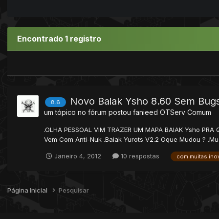
Encontrado 1 registro
Novo Baiak Ysho 8.60 Sem Bugs
8.6
um tópico no fórum postou
fanieed
OTServ Comum
.OLHA PESSOAL VIM TRAZER UM MAPA BAIAK Ysho PRA
Vem Com Anti-Nuk .Baiak Yurots V2.2 Oque Mudou ? .Mudo
Janeiro 4, 2012
10 respostas
com muitas ino
Página Inicial
Pesquisar