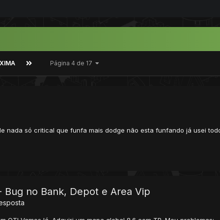
XIMA
Página 4 de 17
 nada só critical que funfa mais dodge não esta funfando já usei to
- Bug no Bank, Depot e Area Vip
esposta