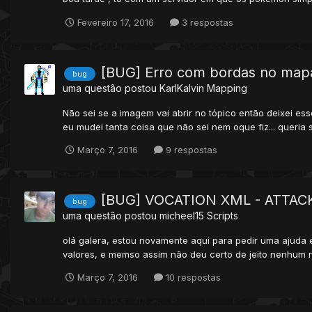
Fevereiro 17, 2016
3 respostas
[BUG] Erro com bordas no map
bug
uma questão postou
KarlKalvin
Mapping
Não sei se a imagem vai abrir no tópico então deixei es
eu mudei tanta coisa que não sei nem oque fiz... queria
Março 7, 2016
9 respostas
[BUG] VOCATION XML - ATTAC
bug
uma questão postou
micheel15
Scripts
olá galera, estou novamente aqui para pedir uma ajuda e
valores, e memso assim não deu certo de jeito nenhum 
Março 7, 2016
10 respostas