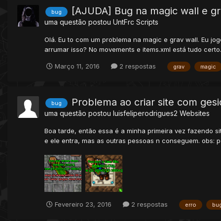
[AJUDA] Bug na magic wall e gr
bug
uma questão postou
UntFrc
Scripts
Olá. Eu to com um problema na magic e grav wall. Eu jo
arrumar isso? No movements e items.xml está tudo certo
Março 11, 2016
2 respostas
grav
magic
Problema ao criar site com gesi
bug
uma questão postou
luisfeliperodrigues2
Websites
Boa tarde, então essa é a minha primeira vez fazendo si
e ele entra, mas as outras pessoas n conseguem. obs: port
Fevereiro 23, 2016
2 respostas
erro
bu