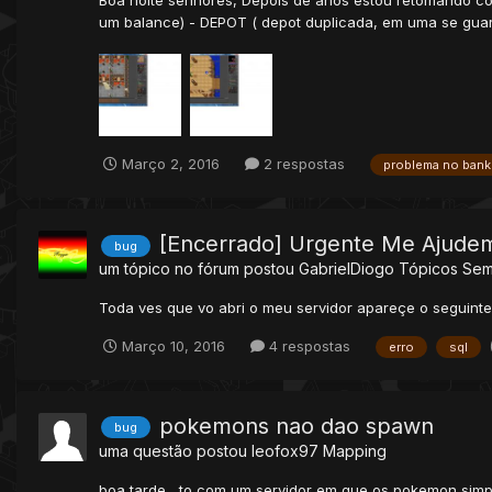
Boa noite senhores, Depois de anos estou retomando co
um balance) - DEPOT ( depot duplicada, em uma se guard
Março 2, 2016
2 respostas
problema no bank
[Encerrado] Urgente Me Ajudem
bug
um tópico no fórum postou
GabrielDiogo
Tópicos Sem
Toda ves que vo abri o meu servidor apareçe o seguinte 
Março 10, 2016
4 respostas
erro
sql
pokemons nao dao spawn
bug
uma questão postou
leofox97
Mapping
boa tarde , to com um servidor em que os pokemon simp