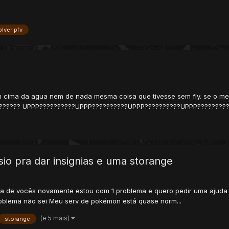
lver pfv
 cima da agua nem de nada mesma coisa que tivesse sem fly. se o meu 
?????? UPPP??????????UPPP??????????UPPP??????????UPPP????????
o pra dar insignias e uma storange
uda de vocês novamente estou com 1 problema e quero pedir uma ajuda
roblema não sei Meu serv de pokémon está quase norm...
(e 5 mais)
storange