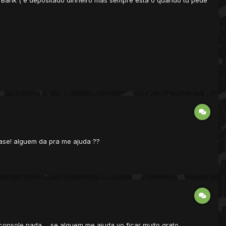
 Bank ( é depositado dinheiro mas sempre esta 0 quando tu pede
base! alguem da pra me ajuda ??
sole nada ... se alguem me ajuda vo ficar muito grato