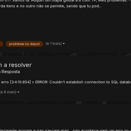
m OT! Vamos lá. Adquiri um mapa global 8.6 com TP, Meu problemas: -
a itens e no outro não se permite, sendo que tu pod...
(e 1 mais)
problema no depot
 a resolver
 Resposta
erro [3:4:10.854] > ERROR: Couldn't estabilish connection to SQL data
(e 6 mais)
lesmente morrem e nao nascem mais , nao acontece nem um erro no con