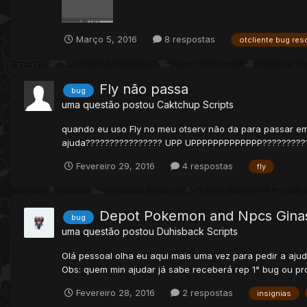
Março 5, 2016
8 respostas
otcliente bug reso
Fly não passa
bug
uma questão postou
Caktchup
Scripts
quando eu uso Fly no meu otserv não da para passar em
ajuda???????????????? UPP UPPPPPPPPPPPPP?????????
Fevereiro 29, 2016
4 respostas
fly
Depot Pokemon and Npcs Ginasi
bug
uma questão postou
Duhisback
Scripts
Olá pessoal olha eu aqui mais uma vez para pedir a aj
Obs: quem min ajudar já sabe receberá rep 1° bug ou p
Fevereiro 28, 2016
2 respostas
insignias