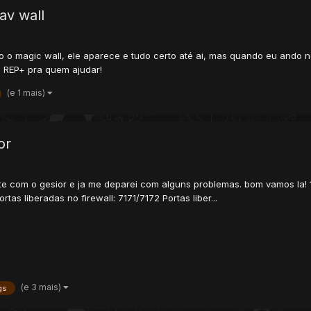
av wall
go o magic wall, ele aparece e tudo certo até ai, mas quando eu ando 
. REP+ pra quem ajudar!
(e 1 mais)
or
te com o gesior e ja me deparei com alguns problemas. bom vamos la! 1
as liberadas no firewall: 7171/7172 Portas liber...
(e 3 mais)
gs