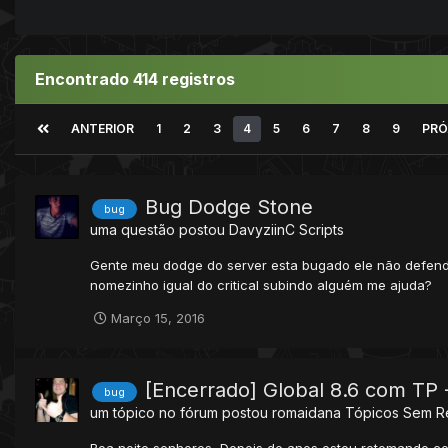
Encontrado 414 registros
ANTERIOR
1
2
3
4
5
6
7
8
9
PRÓ
Bug Dodge Stone
bug
uma questão postou
DavyziinC
Scripts
Gente meu dodge do server esta bugado ele não defende
nomezinho igual do critical subindo alguém me ajuda?
Março 15, 2016
[Encerrado] Global 8.6 com TP 
bug
um tópico no fórum postou
romaidana
Tópicos Sem R