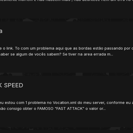
a
se o link. To com um problema aqui que as bordas estão passando por 
 saber se algum de vocês sabem? Se tiver na area errada m...
K SPEED
u estou com 1 problema no Vocation.xml do meu server, conforme eu alt
não consigo obter o FAMOSO "FAST ATTACK" o valor or...