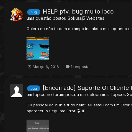
HELP pfv, bug muito loco
bug
uma questão postou
Gokussj5
Websites
Galera eu não to com o xampp instalado mais quando en
Março 6, 2016
1 resposta
[Encerrado] Suporte OTCliente
bug
um tópico no fórum postou
marceloprimos
Tópicos S
Oiii pessoal do xTibia tudo bem? eu estou com um Error 
apareceu o Seguinte Error @UP