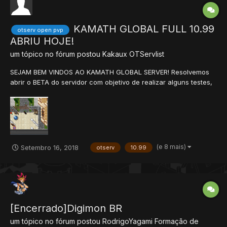
KAMATH GLOBAL FULL 10.99
otserv open pvp
ABRIU HOJE!
um tópico no fórum postou
Kakaux
OTServlist
SEJAM BEM VINDOS AO KAMATH GLOBAL SERVER! Resolvemos
abrir o BETA do servidor com objetivo de realizar alguns testes,
tudo para que melhore o servidor, nos mandem seu feedback.
Site: vitureiraserver.com Exp Rate: 300x Skill Rate: 50x Magic
Rate: 40x Loot: 4x - B...
(e 8 mais)
Setembro 16, 2018
otserv
10.99
[Encerrado]Digimon BR
um tópico no fórum postou
RodrigoYagami
Formação de