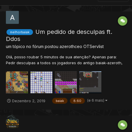
Um pedido de desculpas ft.
melhorbaiak
Ddos
um tópico no fórum postou
azerothceo
OTServlist
Olá, posso roubar 5 minutos de sua atenção? Apenas para:
Pedir desculpas a todos os jogadores do antigo baiak-azeroth,
que esteve com a gente desde o começo de tudo (agosto) que
passou por terríveis travadas, rollbacks, desequilíbrio, bugs e
outros tipos de detalhes que causaram o encerramento...
(e 6 mais)
Dezembro 2, 2019
baiak
8.60