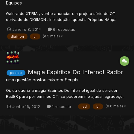
Equipes
Galera do XTIBIA , venho anunciar um projeto sério de OT
derivado de DIGIMON . Introdução -quest's Próprias -Mapa
próprio -EXP PRÓPRIA -Sistemas inovadores -Sistema de
Janeiro 8, 2014
6 respostas
Evolução Proprio -Novo Sistema de guild -Casses , Elite , Tática
(e 5 mais)
digimon
br
e Lucemon Alience -Novas Sprites -Sem sprites de ds...
Magia Espiritos Do Inferno! Radbr
pedido
uma questão postou
mikedbr
Scripts
Oi, eu queria a magia Espiritos Do Inferno! igual do servidor
RadBR para por em meu OT, se puderem me ajudar agradeço.
(e 6 mais)
Junho 16, 2012
1 resposta
rad
br