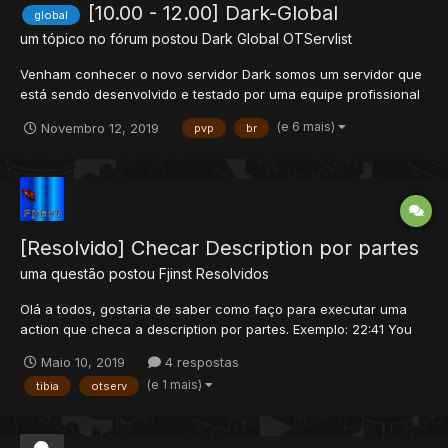
[10.00 - 12.00] Dark-Global
global
um tópico no fórum postou
Dark Global
OTServlist
Venham conhecer o novo servidor Dark somos um servidor que
está sendo desenvolvido e testado por uma equipe profissional
durante meses! O melhor e mais completo Servidor de Tibia com
(e 6 mais)
Novembro 12, 2019
pvp
br
uma grande capacidade para suportar até 2000 players sempre
manteremos nosso trabalho com as mais recentes atual...
[Resolvido] Checar Description por partes
uma questão postou
Fjinst
Resolvidos
Olá a todos, gostaria de saber como faço para executar uma
action que checa a description por partes. Exemplo: 22:41 You
see a spy report. It weighs 1.00 oz. [Rat.+82%] [Rat.+28%]
Maio 10, 2019
4 respostas
[Rat.+17%] [Rat.+62%] Gostaria que quando eu utilizar um item
(e 1 mais)
tibia
otserv
ele retorne só uma parte da des...