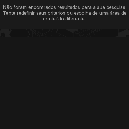
Não foram encontrados resultados para a sua pesquisa.
Tente redefinir seus critérios ou escolha de uma área de
conteúdo diferente.