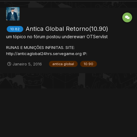
Antica Global Retorno(10.90)
10.82
um tópico no fórum postou
underewarr
OTServlist
RUNAS E MUNIÇÕES INFINITAS. SITE:
http://anticaglobal24hrs.servegame.org IP:
anticaglobal24hrs.servegame.org Port: 7171 Versão:
Janeiro 5, 2016
antica global
10.90
10.90(TODAS AS NOVIDAS INCLUSAS) Nosso servidor: Krailos
Drefia! Roshamuul! Zao Gray Beach Gnome Base! Razachai
Quirefang. Todos Npcs 100%...