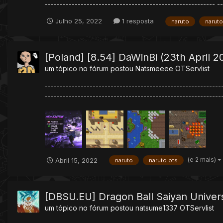
--------------------------------------------------------- ---
Julho 25, 2022
1 resposta
naruto
naruto
[Poland] [8.54] DaWinBi (23th April 2
um tópico no fórum postou
Natsmeeee
OTServlist
-----------------------------------------------------------
-------------------------------------------------------------
(e 2 mais)
Abril 15, 2022
naruto
naruto ots
[DBSU.EU] Dragon Ball Saiyan Univers
um tópico no fórum postou
natsume1337
OTServlist