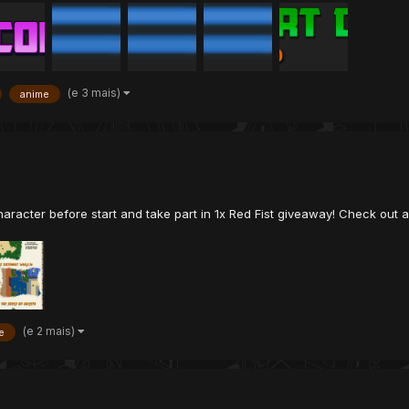
(e 3 mais)
anime
aracter before start and take part in 1x Red Fist giveaway! Check out 
(e 2 mais)
e