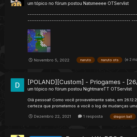
um tópico no fórum postou
Natsmeeee
OTServlist
-----------------------------------------------------------
-------------------------------------------------------- ---.
(e 2 m
Novembro 5, 2022
naruto
naruto ots
[POLAND][Custom] - Priogames - [26/
um tópico no fórum postou
NightmareTT
OTServlist
Olá pessoal! Como você provavelmente sabe, em 26.12.21 
certeza que prometemos a você o log de mudanças uma se
Dezembro 22, 2021
1 resposta
dragon ball