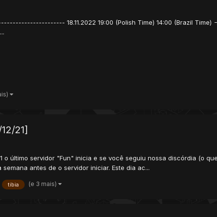
----------------------- 18.11.2022 19:00 (Polish Time) 14:00 (Brazil Time) 
..
ais)
12/21]
o último servidor "Fun" inicia e se você seguiu nossa discórdia (o qu
mana antes de o servidor iniciar. Este dia ac...
(e 3 mais)
tibia