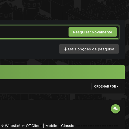
Pesquisar Novamente
Mais opções de pesquisa
ORDENAR POR
 -> Website! <- OTClient | Mobile | Classic -------------------------