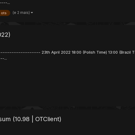
---...
(e 2 mais)
 ots
022)
----------------------- 23th April 2022 18:00 (Polish Time) 13:00 (Brazil 
-...
um (10.98 | OTClient)