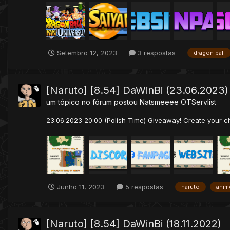
Setembro 12, 2023
3 respostas
dragon ball
[Naruto] [8.54] DaWinBi (23.06.2023)
um tópico no fórum postou
Natsmeeee
OTServlist
23.06.2023 20:00 (Polish Time) Giveaway! Create your ch
Junho 11, 2023
5 respostas
naruto
anim
[Naruto] [8.54] DaWinBi (18.11.2022)