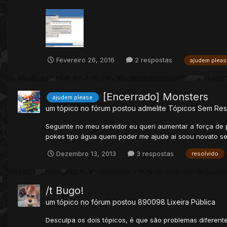
Fevereiro 26, 2016
2 respostas
ajudem pleas
[Encerrado] Monsters
ajudem please
um tópico no fórum postou
admelite
Tópicos Sem Res
Seguinte no meu servidor eu queri aumentar a força de 
pokes tipo água quem poder me ajude ai soou novato se
Dezembro 13, 2013
3 respostas
resolvido
/t Bugo!
um tópico no fórum postou
890098
Lixeira Pública
Desculpa os dois tópicos, é que são problemas diferente