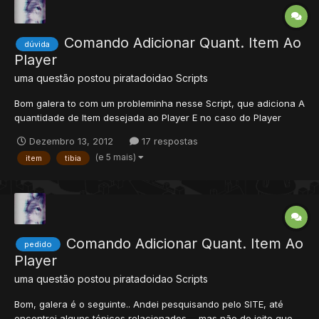
Comando Adicionar Quant. Item Ao
dúvida
Player
uma questão postou
piratadoidao
Scripts
Bom galera to com um probleminha nesse Script, que adiciona A
quantidade de Item desejada ao Player E no caso do Player
estar OFFLINE, o item é mandado para o DP! Porem estou com
Dezembro 13, 2012
17 respostas
um erro.. Aqui esta o Script: E este é o ERRO que está dando...
(e 5 mais)
item
tibia
Quando mando /additem ... Tudo ce...
Comando Adicionar Quant. Item Ao
pedido
Player
uma questão postou
piratadoidao
Scripts
Bom, galera é o seguinte.. Andei pesquisando pelo SITE, até
encontrei alguns tópicos relacionados,... mas não do jeito que