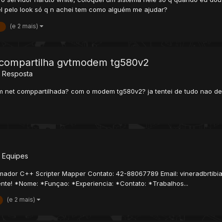
el pelo look só q n achei tem como alguém me ajudar?
(e 2 mais)
t compartilha gvtmodem tg580v2
 Resposta
m net comppartilhada? com o modem tg580v2? ja tentei de tudo nao de
 Equipes
mador C++ Scripter Mapper Contato: 42-88067789 Email: vineradbrtib
ente! *Nome: *Funçao: *Experiencia: *Contato: *Trabalhos...
(e 2 mais)