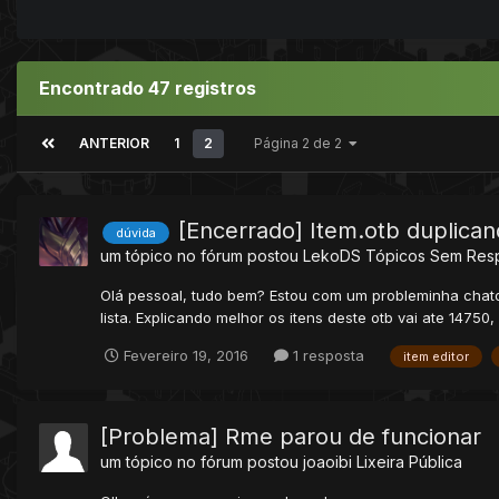
Encontrado 47 registros
ANTERIOR
1
2
Página 2 de 2
[Encerrado] Item.otb duplican
dúvida
um tópico no fórum postou
LekoDS
Tópicos Sem Res
Olá pessoal, tudo bem? Estou com um probleminha chato 
lista. Explicando melhor os itens deste otb vai ate 14750
Fevereiro 19, 2016
1 resposta
item editor
[Problema] Rme parou de funcionar
um tópico no fórum postou
joaoibi
Lixeira Pública