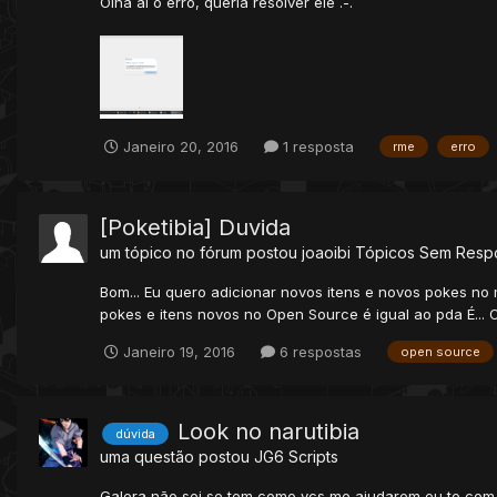
Olha aí o erro, queria resolver ele .-.
Janeiro 20, 2016
1 resposta
rme
erro
[Poketibia] Duvida
um tópico no fórum postou
joaoibi
Tópicos Sem Resp
Bom... Eu quero adicionar novos itens e novos pokes no
pokes e itens novos no Open Source é igual ao pda É... O 
Janeiro 19, 2016
6 respostas
open source
Look no narutibia
dúvida
uma questão postou
JG6
Scripts
Galera não sei se tem como vcs me ajudarem eu to com o