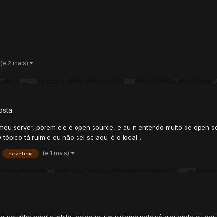
(e 2 mais)
osta
 meu server, porem ele é open source, e eu n entendo muito de open so
tópico tá ruim e eu não sei se aqui é o local...
(e 1 mais)
poketibia
 servidor naruto white, coloquei um sistema nele só q quando eu dou