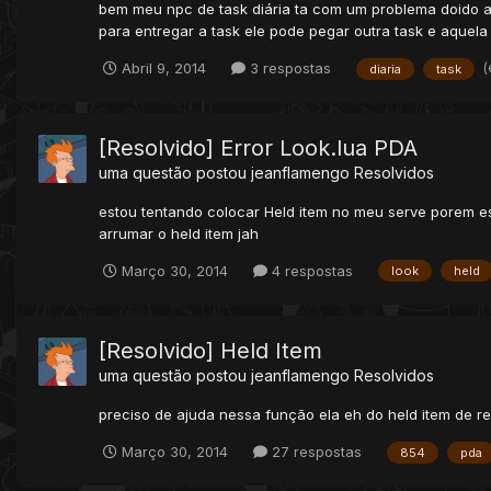
bem meu npc de task diária ta com um problema doido aq
para entregar a task ele pode pegar outra task e aquela
(
Abril 9, 2014
3 respostas
diaria
task
[Resolvido] Error Look.lua PDA
uma questão postou
jeanflamengo
Resolvidos
estou tentando colocar Held item no meu serve porem est
arrumar o held item jah
Março 30, 2014
4 respostas
look
held
[Resolvido] Held Item
uma questão postou
jeanflamengo
Resolvidos
preciso de ajuda nessa função ela eh do held item de r
Março 30, 2014
27 respostas
854
pda