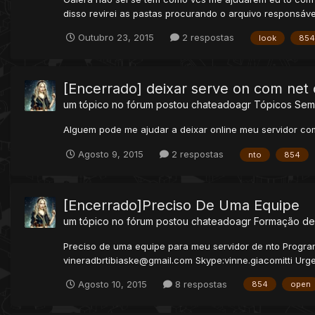
disso revirei as pastas procurando o arquivo responsáv
Outubro 23, 2015
2 respostas
look
854
[Encerrado] deixar serve on com ne
um tópico no fórum postou
chateadoagr
Tópicos Sem
Alguem pode me ajudar a deixar online meu servidor co
Agosto 9, 2015
2 respostas
nto
854
[Encerrado]Preciso De Uma Equipe
um tópico no fórum postou
chateadoagr
Formação de
Preciso de uma equipe para meu servidor de nto Progra
vineradbrtibiaske@gmail.com Skype:vinne.giacomitti Urg
Agosto 10, 2015
8 respostas
854
open