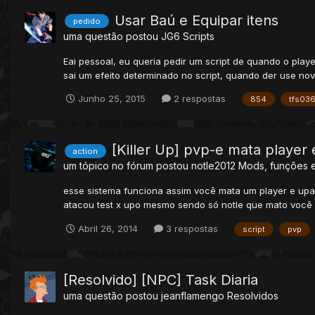
Usar Baú e Equipar itens
pedido
uma questão postou
JG6
Scripts
Eai pessoal, eu queria pedir um script de quando o pla
sai um efeito determinado no script, quando der use no
Junho 25, 2015
2 respostas
854
tfs03
[Killer Up] pvp-e mata player
action
um tópico no fórum postou
notle2012
Mods, funções e
esse sistema funciona assim você mata um player e upa
atacou test x upo mesmo sendo só notle que mato você v
Abril 26, 2014
3 respostas
script
pvp
[Resolvido] [NPC] Task Diaria
uma questão postou
jeanflamengo
Resolvidos