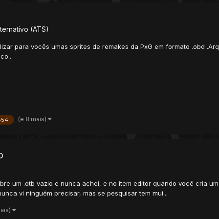
ternativo (ATS)
ilizar para vocês umas sprites de remakes da PxG em formato .obd .Arq
co...
(e 8 mais)
854
o
re um .otb vazio e nunca achei, e no item editor quando você cria um
l nunca vi ninguém precisar, mas se pesquisar tem mui...
mais)