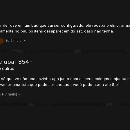
yer der use em um baú que vai ser configurado, ele receba o elmo, arm
vamente no baú os itens desaparecem do set, caso não tenha...
(e 2 mais)
6
 e upar 854+
 outros
 só que vc não upa sozinho upa junto com os seus colegas q ajudou m
ai ter uma lista que pode ser checada você pode ataca ate 5 pl...
(e 7 mais)