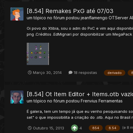
[8.54] Remakes PxG até 07/03
um tópico no fórum postou
jeanflamengo
OTServer Al
Oi povo do Xtibia, sou o adm do PxC e vim aqui disponib
png .Créditos .EdMignari por disponibilizar um MegaPack 
Março 30, 2014
18 respostas
derivado
[8.54] Ot Item Editor + Items.otb vazi
um tópico no fórum postou
Frenvius
Ferramentas
É galera, tem um tempo já que eu venho pesquisando sob
set" o que impossibilita a criação do .otb. Aqui no Brasi
(e 8 
Outubro 15, 2013
4
854
8.54