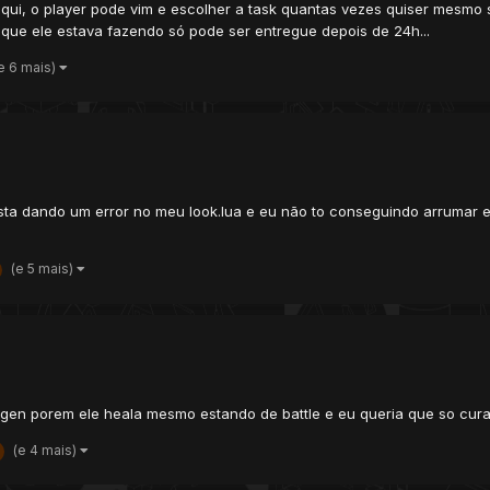
ui, o player pode vim e escolher a task quantas vezes quiser mesmo s
 que ele estava fazendo só pode ser entregue depois de 24h...
e 6 mais)
a dando um error no meu look.lua e eu não to conseguindo arrumar e.e 
(e 5 mais)
egen porem ele heala mesmo estando de battle e eu queria que so cura
(e 4 mais)