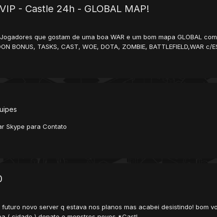
VIP - Castle 24h - GLOBAL MAP!
 Jogadores que gostam de uma boa WAR e um bom mapa GLOBAL com Exc
DDON BONUS, TASKS, CAST, WOE, DOTA, ZOMBIE, BATTLEFIELD,WAR c/ES
uipes
ar Skype para Contato
0
 futuro novo server q estava nos planos mas acabei desistindo! bom vo
a ( cidade ) donate e monstros novos *Castl...