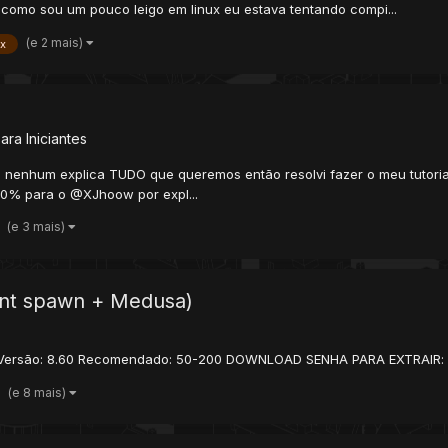
 como sou um pouco leigo em linux eu estava tentando compi...
(e 2 mais)
ux
para Iniciantes
s nenhum explica TUDO que queremos então resolvi fazer o meu tutorial
. 10% para o @XJhoow por expl...
(e 3 mais)
ent spawn + Medusa)
 Versão: 8.60 Recomendado: 50-200 DOWNLOAD SENHA PARA EXTRAIR: 
(e 8 mais)