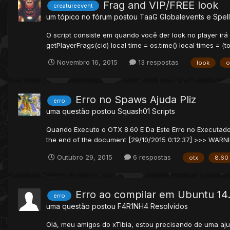
Frag and VIP/FREE look
creatureevent
um tópico no fórum postou
TaaG
Globalevents e Spel
O script consiste em quando você der look no player irá 
getPlayerFrags(cid) local time = os.time() local times = {t
Novembro 16, 2015
13 respostas
look
o
Erro no Spaws Ajuda Pliz
erro
uma questão postou
Squash01
Scripts
Quando Executo o OTX 8.60 E Da Este Erro no Executado [
the end of the document [29/10/2015 0:12:37] >>> WARNIN
Outubro 29, 2015
6 respostas
otx
8.60
Erro ao compilar em Ubuntu 14
erro
uma questão postou
F4R1NH4
Resolvidos
Olá, meu amigos do xTibia, estou precisando de uma aju