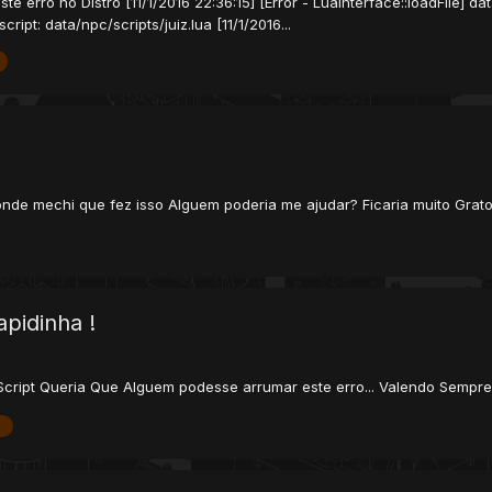
 erro no Distro [11/1/2016 22:36:15] [Error - LuaInterface::loadFile] dat
ipt: data/npc/scripts/juiz.lua [11/1/2016...
nde mechi que fez isso Alguem poderia me ajudar? Ficaria muito Grat
apidinha !
 Script Queria Que Alguem podesse arrumar este erro... Valendo Sempre 