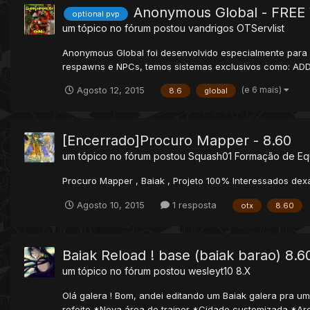
Anonymous Global - FREE 
optional pvp
um tópico no fórum postou
vandrigos
OTServlist
Anonymous Global foi desenvolvido especialmente para
respawns e NPCs, temos sistemas exclusivos como: A
(e 6 mais)
Agosto 12, 2015
8.6
global
[Encerrado]Procuro Mapper - 8.60
um tópico no fórum postou
Squash01
Formação de Eq
Procuro Mapper , Baiak , Projeto 100% Interessados dex
Agosto 10, 2015
1 resposta
otx
8.60
Baiak Reload ! base (baiak barao) 8.6
um tópico no fórum postou
wesleyt10
8.X
Olá galera ! Bom, andei editando um Baiak galera pra um
refeito *Nova área de trainer *Cidade customizada *Are