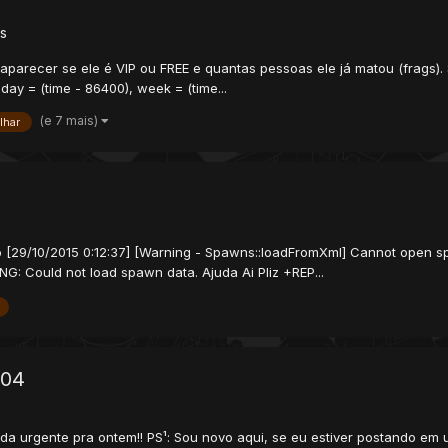
ls
aparecer se ele é VIP ou FREE e quantas pessoas ele já matou (frags). S
oday = (time - 86400), week = (time...
(e 7 mais)
lhar
29/10/2015 0:12:37] [Warning - Spawns::loadFromXml] Cannot open spawns
G: Could not load spawn data. Ajuda Ai Pliz +REP...
.04
da urgente pra ontem!! PS¹: Sou novo aqui, se eu estiver postando em