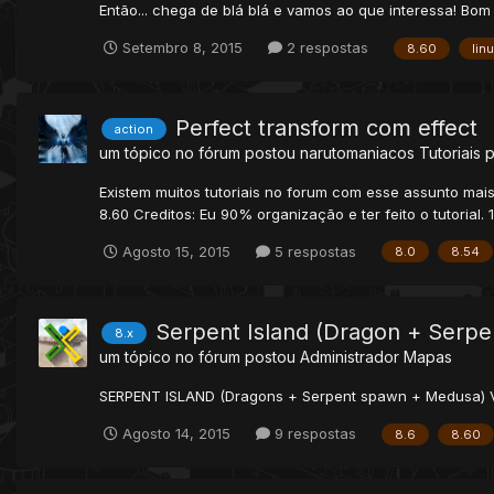
Então... chega de blá blá e vamos ao que interessa! Bom
Setembro 8, 2015
2 respostas
8.60
lin
Perfect transform com effect
action
um tópico no fórum postou
narutomaniacos
Tutoriais 
Existem muitos tutoriais no forum com esse assunto mai
8.60 Creditos: Eu 90% organização e ter feito o tutorial
Agosto 15, 2015
5 respostas
8.0
8.54
Serpent Island (Dragon + Serp
8.x
um tópico no fórum postou
Administrador
Mapas
SERPENT ISLAND (Dragons + Serpent spawn + Medusa)
Agosto 14, 2015
9 respostas
8.6
8.60