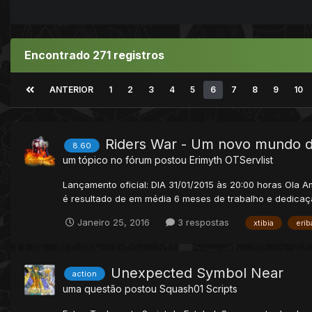
Encontrado 271 registros
ANTERIOR
1
2
3
4
5
6
7
8
9
10
Riders War - Um novo mundo d
8.60
um tópico no fórum postou
Erimyth
OTServlist
Lançamento oficial: DIA 31/01/2015 às 20:00 horas Ola A
é resultado de em média 6 meses de trabalho e dedicação
Janeiro 25, 2016
3 respostas
xtibia
erib
Unexpected Symbol Near
action
uma questão postou
Squash01
Scripts