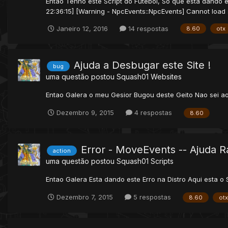
Entao Tenho este Script do Futebol, So que esta dando este
22:36:15] [Warning - NpcEvents::NpcEvents] Cannot load scr
Janeiro 12, 2016
14 respostas
8.60
otx
Ajuda a Desbugar este Site !
bug
uma questão postou
Squash01
Websites
Entao Galera o meu Gesior Bugou deste Geito Nao sei ao
Dezembro 9, 2015
4 respostas
8.60
Error - MoveEvents -- Ajuda R
action
uma questão postou
Squash01
Scripts
Entao Galera Esta dando este Erro na Distro Aqui esta o
Dezembro 7, 2015
5 respostas
8.60
otx