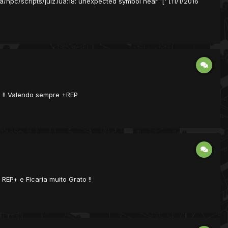
a/npc/scripts/juiz.lua:18: unexpected symbol near '[' [11/1/2016
o !! Valendo sempre +REP
REP+ e Ficaria muito Grato !!