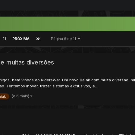
11
PRÓXIMA
Página 6 de 11
e muitas diversões
migos, bem vindos ao RidersWar. Um novo Baiak com muita diversão, mi
. Tentamos inovar, trazer sistemas exclusivos, e...
(e 6 mais)
aiak