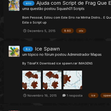
Ajuda com Script de Frag Que E
erro
uma questão postou
Squash01
Scripts
Bom Pessoal, Estou com Este Erro na Minha Distro... E
Esta o Script up
Dezembro 5, 2015
8.60
otx
Ice Spawn
8.x
um tópico no fórum postou
Administrador
Mapas
By TibiaFX Download ice spawn.rar IMAGENS
Novembro 19, 2015
1 resposta
ice
spaw