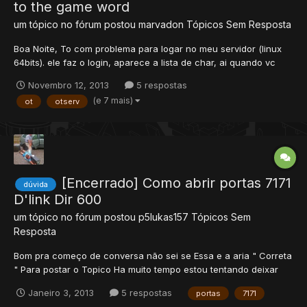
to the game word
um tópico no fórum postou
marvadon
Tópicos Sem Resposta
Boa Noite, To com problema para logar no meu servidor (linux
64bits). ele faz o login, aparece a lista de char, ai quando vc
escolhe o char e coloca p conectar ele fica no Conecting to the
Novembro 12, 2013
5 respostas
game word e não sai disso. preciso consertar esse erro. alguém
(e 7 mais)
ot
otserv
pode me ajudar? obrigado.
[Encerrado] Como abrir portas 7171
dúvida
D'link Dir 600
um tópico no fórum postou
p5lukas157
Tópicos Sem
Resposta
Bom pra começo de conversa não sei se Essa e a aria " Correta
" Para postar o Topico Ha muito tempo estou tentando deixar
meu serve on + não consigo porque não sei abrir as porta no
Janeiro 3, 2013
5 respostas
portas
7171
Roteador d'link dir 600 Se auguem me ajudar REP+ Fico muito