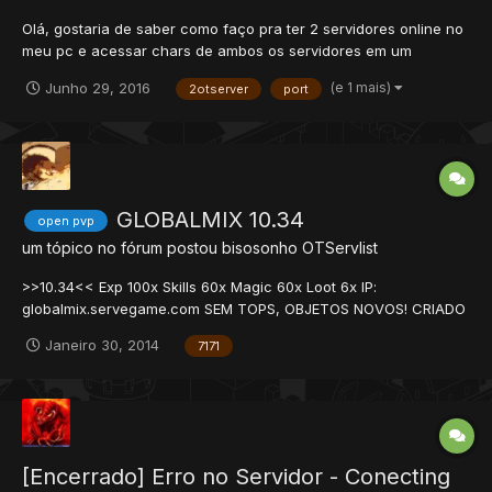
Olá, gostaria de saber como faço pra ter 2 servidores online no
meu pc e acessar chars de ambos os servidores em um
otclient-proprio, ou seja, sem tem que ficar mudando de port
(e 1 mais)
Junho 29, 2016
2otserver
port
7171 pra 7173?
GLOBALMIX 10.34
open pvp
um tópico no fórum postou
bisosonho
OTServlist
>>10.34<< Exp 100x Skills 60x Magic 60x Loot 6x IP:
globalmix.servegame.com SEM TOPS, OBJETOS NOVOS! CRIADO
RECENTEMENTE!
Janeiro 30, 2014
7171
[Encerrado] Erro no Servidor - Conecting