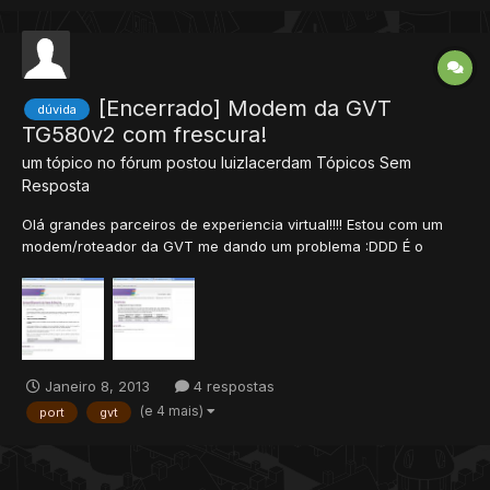
grato Meu serve e 8.6 Ja fis de tudo pra deixar o...
[Encerrado] Modem da GVT
dúvida
TG580v2 com frescura!
um tópico no fórum postou
luizlacerdam
Tópicos Sem
Resposta
Olá grandes parceiros de experiencia virtual!!!! Estou com um
modem/roteador da GVT me dando um problema :DDD É o
modelo TG580v2. Ele parece ser bem prático de configurar e
abrir as portas mas quando eu dou um check no
canyousee.com ou outros sites pra check de port eles dizem
que eu não estou apt...
Janeiro 8, 2013
4 respostas
(e 4 mais)
port
gvt