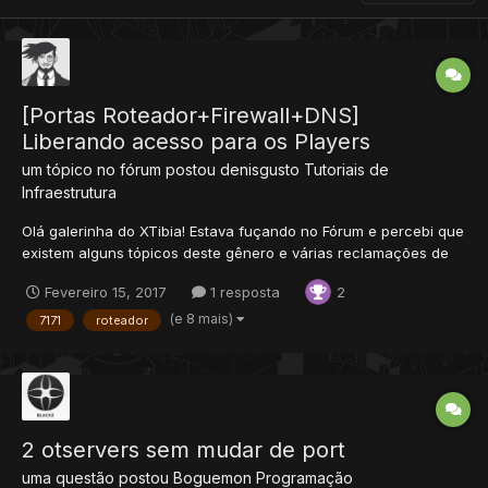
[Portas Roteador+Firewall+DNS]
Liberando acesso para os Players
um tópico no fórum postou
denisgusto
Tutoriais de
Infraestrutura
Olá galerinha do XTibia! Estava fuçando no Fórum e percebi que
existem alguns tópicos deste gênero e várias reclamações de
usuários que não conseguem liberar acesso aos players. Mas a
Fevereiro 15, 2017
1 resposta
2
questão é que são tópicos antigos ou então que ensinam os
players meio por cima como deixar o servidor on-line,...
(e 8 mais)
7171
roteador
2 otservers sem mudar de port
uma questão postou
Boguemon
Programação